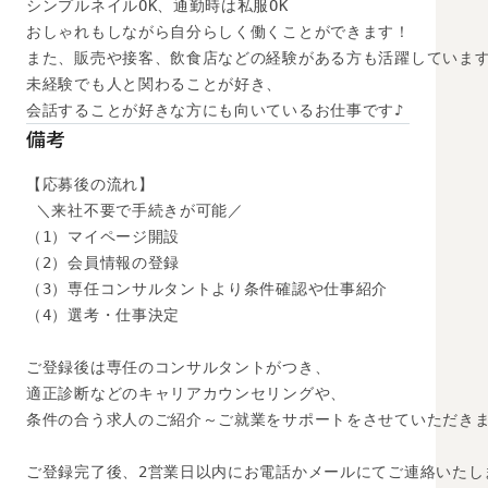
シンプルネイルOK、通勤時は私服OK

おしゃれもしながら自分らしく働くことができます！

また、販売や接客、飲食店などの経験がある方も活躍しています
未経験でも人と関わることが好き、

会話することが好きな方にも向いているお仕事です♪
備考
【応募後の流れ】

 ＼来社不要で手続きが可能／

（1）マイページ開設

（2）会員情報の登録

（3）専任コンサルタントより条件確認や仕事紹介

（4）選考・仕事決定

ご登録後は専任のコンサルタントがつき、

適正診断などのキャリアカウンセリングや、

条件の合う求人のご紹介～ご就業をサポートをさせていただきま
ご登録完了後、2営業日以内にお電話かメールにてご連絡いたし