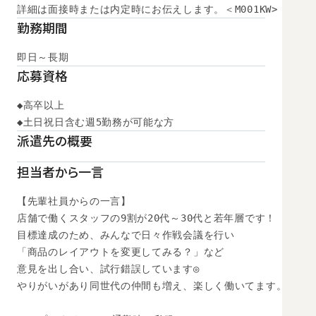
詳細は面接時または内定時にお伝えします。＜M001KW>
勤務期間
即日～長期
応募資格
◆高卒以上

◆土日祝日含む週5勤務が可能な方
派遣先の概要
担当者から一言
【先輩社員からの一言】

店舗で働くスタッフの9割が20代～30代と若年層です！

目標達成のため、みんなで日々作戦会議を行い

「商品のレイアウトを変更してみる？」など

意見を出し合い、試行錯誤しています◎

やりがいがあり同世代の仲間も増え、楽しく働いてます。
