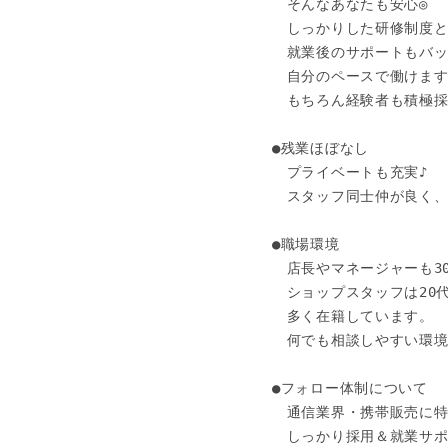
　そんなあなたも安心◎

　しっかりした研修制度と
　就業後のサポートもバッ
　自分のペースで働けます
　もちろん経験者も積極採用中
●残業ほぼなし

　プライベートも充実♪

　スタッフ同士仲が良く、
●職場環境

　店長やマネージャーも30
　ショップスタッフは20代
　多く在籍しています。

　何でも相談しやすい環境
●フォロー体制について

　通信業界・携帯販売に特
　しっかり採用＆就業サポ