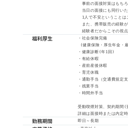
　事前の面接対策はもちろ
　当日の面接にも同行いた
　1人で不安ということは
　また、携帯販売の経験が
　経験者だからこその視点
福利厚生
・社会保険完備

 (健康保険・厚生年金・雇
・健康診断(年1回) 

・有給休暇

・産前産後休暇

・育児休職

・通勤手当（交通費規定支
・残業手当

・時間外手当

受動喫煙対策、契約期間(
詳細は面接時または内定時に
勤務期間
即日～長期