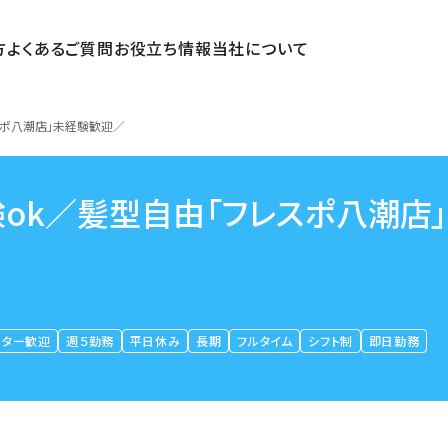
方
よくあるご質問
お役立ち情報
当社について
スポ八潮店」未経験歓迎／
ok／髪型自由「フレスポ八潮店
ーター歓迎
週５勤務
平日休み
長期
フルタイム
シフト制
即日勤務