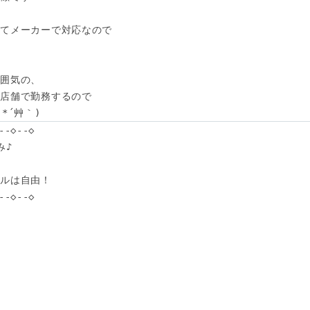
てメーカーで対応なので

囲気の、

店舗で勤務するので

*´艸｀)
-◇--◇

♪

ルは自由！

-◇--◇
