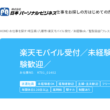
仕事をお探しの方
はじめての
HOME
お仕事を探す
埼玉県
八潮市
楽天モバイル受付／未経験ok／髪型自由「フレ
楽天モバイル受付／未経験
験歓迎／
お仕事NO.
KT01_01402
派遣社員
未経験者OK
経験者歓迎
主婦・主夫歓迎
フリ
年間休日120日以上
高時給
駅チカ
制服あり