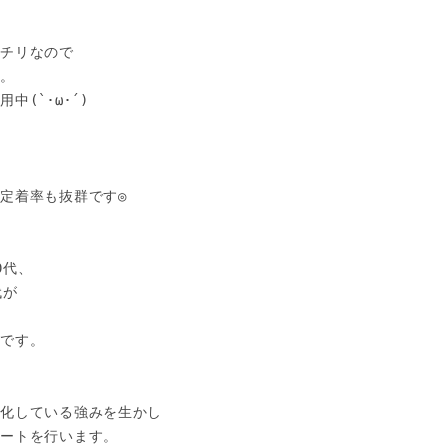


チリなので

。

(`･ω･´)

定着率も抜群です◎

代、

が

です。

化している強みを生かし

ートを行います。
