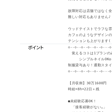
故障対応は店舗ではなく全
難しい対応もありません♪

ウッドテイストでラフな雰
カフェのようなデザインの
テンションも上がります( 
ポイント
◇--◇--◇--◇--◇--◇---◇-
　覚えるコトは1プランのみ
　　　シンプルネイルOK◎

制服貸与あり！通勤スタイ
◇--◇--◇--◇--◇--◇---◇-
【月収例】30万1600円

時給×8h×22日＋残

●未経験応募OK！

　「接客経験がない…」
