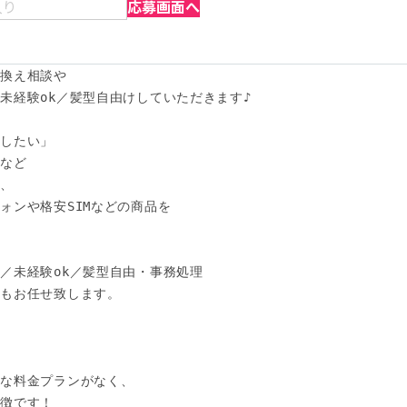
入り
応募画面へ
換え相談や

未経験ok／髪型自由けしていただきます♪

したい」

など

、

ンや格安SIMなどの商品を



／未経験ok／髪型自由・事務処理

もお任せ致します。



な料金プランがなく、

徴です！
