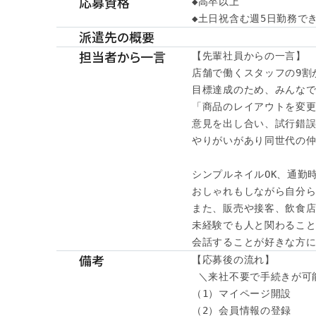
応募資格
◆高卒以上

◆土日祝含む週5日勤務で
派遣先の概要
担当者から一言
【先輩社員からの一言】

店舗で働くスタッフの9割が
目標達成のため、みんなで
「商品のレイアウトを変更
意見を出し合い、試行錯誤
やりがいがあり同世代の仲
シンプルネイルOK、通勤時
おしゃれもしながら自分ら
また、販売や接客、飲食店
未経験でも人と関わること
会話することが好きな方に
備考
【応募後の流れ】

 ＼来社不要で手続きが可能
（1）マイページ開設

（2）会員情報の登録
