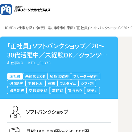
HOME
お仕事を探す
神奈川県
川崎市中原区
「正社員」ソフトバンクショップ／20
「正社員」ソフトバンクショップ／20～
30代活躍中／未経験OK／グランツリ
ー武蔵小杉
お仕事NO.
KT01_01373
正社員
未経験者OK
経験者歓迎
フリーター歓迎
週５勤務
平日休み
長期
フルタイム
シフト制
即日勤務
交通費支給
高時給
賞与あり
駅チカ
ソフトバンクショップ
月給180,000円〜350,000円