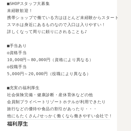
■SHOPスタッフ大募集

未経験歓迎！

携帯ショップで働ている方はほとんど未経験からスタート

スマホは身近にあるものなので入口は入りやすい！

詳しくなって周りに頼りにされることも♪

■手当あり

◎資格手当

10,000円～80,000円（資格により異なる）

◎役職手当

5,000円～20,000円（役職により異なる）

■充実の福利厚生

社会保険完備・健康診断・産休育休などの他

会員制プライベートリゾートホテルが利用できたり

旅行などの優待や食品の割引があったり・・・

他にもたくさん♪せっかく働くなら働きやすい会社で！
福利厚生