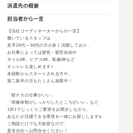
派遣先の概要
担当者から一言
【当社コーディネーターからの一言】

働いているスタッフは

若手20代～30代の方が多く活躍しており、

お仕事によっては髪色・髪型自由や

ネイルOK、ピアスOK、私服OKなど

オシャレも楽しめます♪

未経験からスタートされる方や、

第二新卒の方もたくさん就業中！

「駅チカの仕事がいい」

「研修体制がしっかりしたところがいい」など

1対1でじっくりご要望をお聞きしながら、

あなたが活躍できる環境を一緒にお探しします◎

ご相談だけでも大歓迎なので、

是非当社へお問合せください！