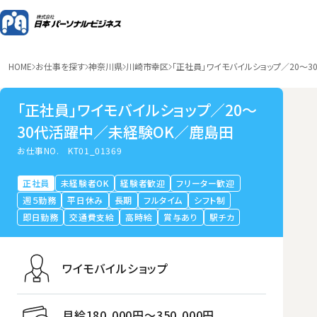
HOME
お仕事を探す
神奈川県
川崎市幸区
「正社員」ワイモバイルショップ／20～
「正社員」ワイモバイルショップ／20～
30代活躍中／未経験OK／鹿島田
お仕事NO.
KT01_01369
正社員
未経験者OK
経験者歓迎
フリーター歓迎
週５勤務
平日休み
長期
フルタイム
シフト制
即日勤務
交通費支給
高時給
賞与あり
駅チカ
ワイモバイルショップ
月給180,000円〜350,000円