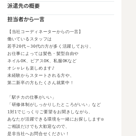
派遣先の概要
担当者から一言
【当社コーディネーターからの一言】

働いているスタッフは

若手20代～30代の方が多く活躍しており、

お仕事によっては髪色・髪型自由や

ネイルOK、ピアスOK、私服OKなど

オシャレも楽しめます♪

未経験からスタートされる方や、

第二新卒の方もたくさん就業中！

「駅チカの仕事がいい」

「研修体制がしっかりしたところがいい」など

1対1でじっくりご要望をお聞きしながら、

あなたが活躍できる環境を一緒にお探しします◎

ご相談だけでも大歓迎なので、

是非当社へお問合せください！