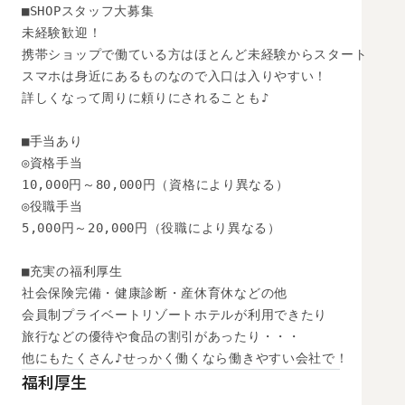
■SHOPスタッフ大募集

未経験歓迎！

携帯ショップで働ている方はほとんど未経験からスタート

スマホは身近にあるものなので入口は入りやすい！

詳しくなって周りに頼りにされることも♪

■手当あり

◎資格手当

10,000円～80,000円（資格により異なる）

◎役職手当

5,000円～20,000円（役職により異なる）

■充実の福利厚生

社会保険完備・健康診断・産休育休などの他

会員制プライベートリゾートホテルが利用できたり

旅行などの優待や食品の割引があったり・・・

他にもたくさん♪せっかく働くなら働きやすい会社で！
福利厚生