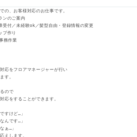
での、お客様対応のお仕事です。 

ンのご案内 

障受付／未経験ok／髪型自由・登録情報の変更 

プ作り

事務作業

対応をフロアマネージャーが行い

ます。

るので

対応をすることができます。

すけど…」 

んです…」 

ぁ…」

応えします。 
