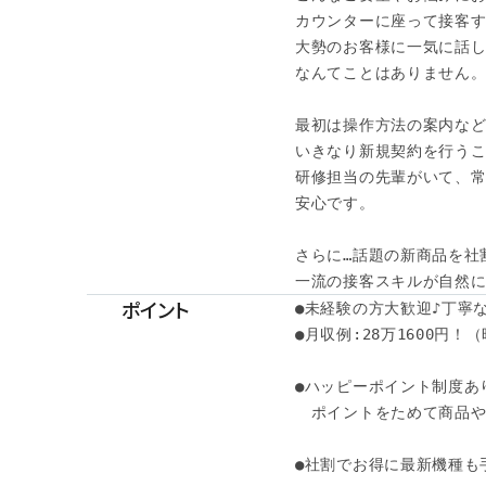
カウンターに座って接客す
大勢のお客様に一気に話し
なんてことはありません。 
最初は操作方法の案内など
いきなり新規契約を行うこ
研修担当の先輩がいて、常
安心です。

さらに…話題の新商品を社
一流の接客スキルが自然
ポイント
●未経験の方大歓迎♪丁寧
●月収例:28万1600円！（時
●ハッピーポイント制度あり
　ポイントをためて商品や
●社割でお得に最新機種も