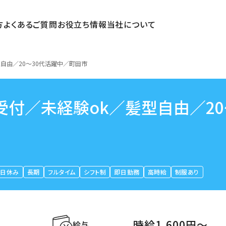
方
よくあるご質問
お役立ち情報
当社について
自由／20～30代活躍中／町田市
受付／未経験ok／髪型自由／20
平日休み
長期
フルタイム
シフト制
即日勤務
高時給
制服あり
時給1,600円〜
給与