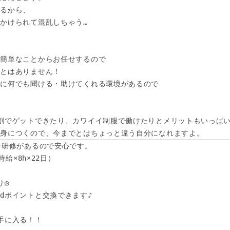
るから、 

かけられて混乱しちゃう… 



簡単なことからお任せするので

とはありません！

に何でも聞ける・助けてくれる環境があるので

割でゲットできたり、カワイイ制服で働けたりとメリットもいっぱい
に身につくので、今までとはちょっと違う自分になれますよ。
な研修があるので安心です。

給×8h×22日）

◎

dポイントと交換できます♪

手に入る！！
