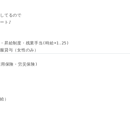
してるので

ト♪

昇給制度・残業手当(時給×1.25) 

制服貸与（女性のみ）
用保険・労災保険) 

給）
