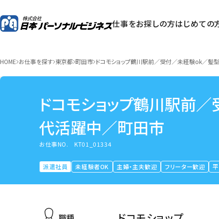
仕事をお探しの方
はじめての
HOME
お仕事を探す
東京都
町田市
ドコモショップ鶴川駅前／受付／未経験ok／髪型
ドコモショップ鶴川駅前／
代活躍中／町田市
お仕事NO.
KT01_01334
派遣社員
未経験者OK
主婦・主夫歓迎
フリーター歓迎
ドコモショップ
職種