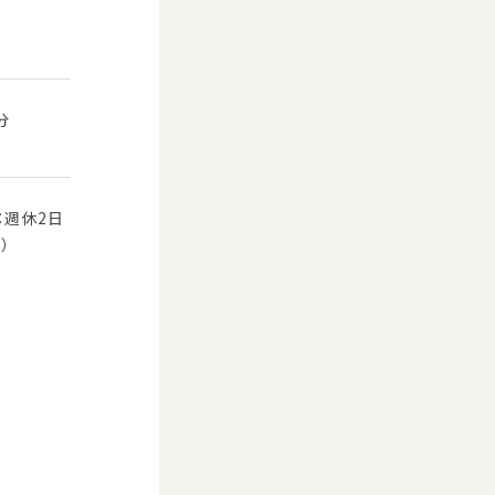
分
：週休2日
）