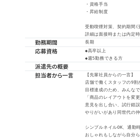
・資格手当

・昇給制度

受動喫煙対策、契約期間(
詳細は面接時または内定時に
勤務期間
長期
応募資格
◆高卒以上

◆週5勤務できる方
派遣先の概要
担当者から一言
【先輩社員からの一言】

店舗で働くスタッフの9割が
目標達成のため、みんなで
「商品のレイアウトを変更
意見を出し合い、試行錯誤
やりがいがあり同世代の仲
シンプルネイルOK、通勤時
おしゃれもしながら自分ら