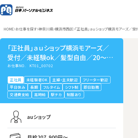
HOME
お仕事を探す
神奈川県
横浜市西区
「正社員」ａｕショップ横浜モアーズ／受
「正社員」ａｕショップ横浜モアーズ／
受付／未経験ok／髪型自由／20～30
代活躍中／横浜市西区
お仕事NO.
KT01_00702
正社員
未経験者OK
主婦・主夫歓迎
フリーター歓迎
平日休み
長期
フルタイム
シフト制
即日勤務
交通費支給
高時給
駅チカ
制服あり
auショップ
月給207,900円〜