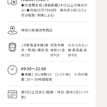
◆交通費支給（通勤距離2キロ以上の場合の
み）◆月給20万7900円 賞与年２回（3.5ヵ
月分程度・実績による）
神奈川県横浜市西区
ＪＲ東海道本線(東
京急本線
みなとみらい
京－熱海) 横浜 徒
神奈川 徒
線 新高島 徒
歩2分
歩9分
歩9分
09:30～21:00
◆実働7.5h/休憩1h (シフト制) ※月の残
業：20～30時間程度
週5日(土日含む)勤務／休日：週休2日(シフト
制)