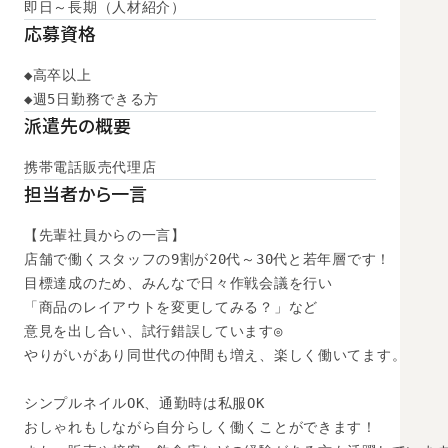
即日～長期（人材紹介）
応募資格
◆高卒以上

◆週5日勤務できる方
派遣先の概要
携帯電話販売代理店
担当者から一言
【先輩社員からの一言】

店舗で働くスタッフの9割が20代～30代と若年層です！

目標達成のため、みんなで日々作戦会議を行い

「商品のレイアウトを変更してみる？」など

意見を出し合い、試行錯誤しています◎

やりがいがあり同世代の仲間も増え、楽しく働いてます。

シンプルネイルOK、通勤時は私服OK

おしゃれもしながら自分らしく働くことができます！
