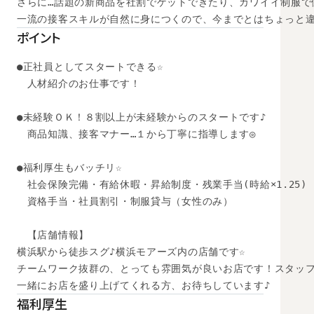
さらに…話題の新商品を社割でゲットできたり、カワイイ制服で
一流の接客スキルが自然に身につくので、今までとはちょっと
ポイント
●正社員としてスタートできる☆

　人材紹介のお仕事です！

●未経験ＯＫ！８割以上が未経験からのスタートです♪ 

　商品知識、接客マナー…１から丁寧に指導します◎ 

●福利厚生もバッチリ☆ 

　社会保険完備・有給休暇・昇給制度・残業手当(時給×1.25) 

　資格手当・社員割引・制服貸与（女性のみ）

　【店舗情報】

横浜駅から徒歩スグ♪横浜モアーズ内の店舗です☆

チームワーク抜群の、とっても雰囲気が良いお店です！スタッフ
一緒にお店を盛り上げてくれる方、お待ちしています♪
福利厚生