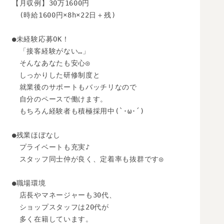
【月収例】30万1600円

　(時給1600円×8h×22日＋残)

●未経験応募OK！

　「接客経験がない…」

　そんなあなたも安心◎

　しっかりした研修制度と

　就業後のサポートもバッチリなので

　自分のペースで働けます。

　もちろん経験者も積極採用中(`･ω･´)

●残業ほぼなし

　プライベートも充実♪

　スタッフ同士仲が良く、定着率も抜群です◎

●職場環境

　店長やマネージャーも30代、

　ショップスタッフは20代が

　多く在籍しています。
