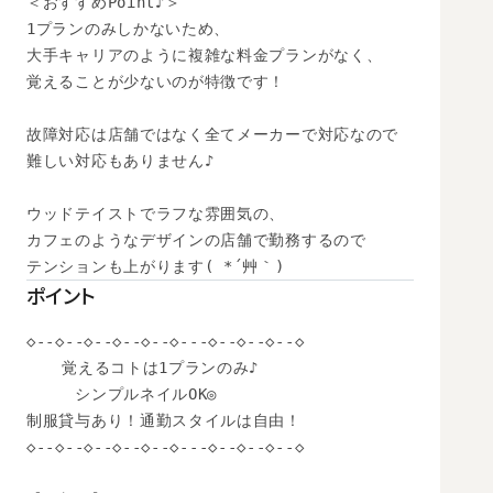
＜おすすめPoint♪＞

1プランのみしかないため、

大手キャリアのように複雑な料金プランがなく、

覚えることが少ないのが特徴です！

故障対応は店舗ではなく全てメーカーで対応なので

難しい対応もありません♪

ウッドテイストでラフな雰囲気の、

カフェのようなデザインの店舗で勤務するので

テンションも上がります( *´艸｀)
ポイント
◇--◇--◇--◇--◇--◇---◇--◇--◇--◇

  　覚えるコトは1プランのみ♪

　　　シンプルネイルOK◎

制服貸与あり！通勤スタイルは自由！

◇--◇--◇--◇--◇--◇---◇--◇--◇--◇
