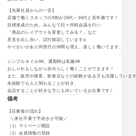
【先輩社員からの一言】

店舗で働くスタッフの9割が20代～30代と若年層です！

目標達成のため、みんなで日々作戦会議を行い

「商品のレイアウトを変更してみる？」など

意見を出し合い、試行錯誤しています◎

やりがいがあり同世代の仲間も増え、楽しく働いてます。

シンプルネイルOK、通勤時は私服OK

おしゃれもしながら自分らしく働くことができます！

また、販売や接客、飲食店などの経験がある方も活躍しています
未経験でも人と関わることが好き、

会話することが好きな方にも向いているお仕事です♪
備考
【応募後の流れ】

 ＼来社不要で手続きが可能／

（1）マイページ開設

（2）会員情報の登録
