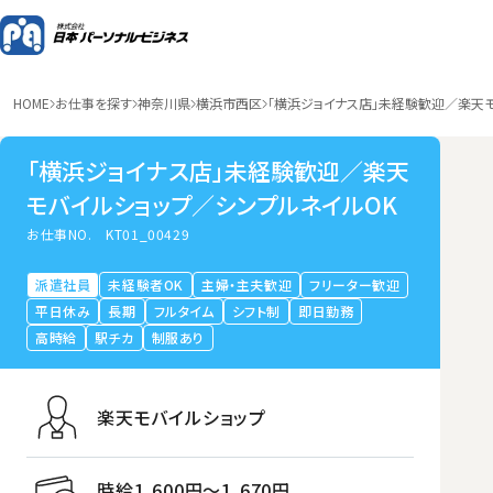
HOME
お仕事を探す
神奈川県
横浜市西区
「横浜ジョイナス店」未経験歓迎／楽天モ
「横浜ジョイナス店」未経験歓迎／楽天
モバイルショップ／シンプルネイルOK
お仕事NO.
KT01_00429
派遣社員
未経験者OK
主婦・主夫歓迎
フリーター歓迎
平日休み
長期
フルタイム
シフト制
即日勤務
高時給
駅チカ
制服あり
楽天モバイルショップ
時給1,600円〜1,670円