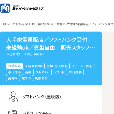
HOME
お仕事を探す
埼玉県
さいたま市大宮区
大手家電量販店／ソフトバンク受付
大手家電量販店／ソフトバンク受付／
未経験ok／髪型自由／販売スタッフ／
埼玉県さいたま市
お仕事NO.
KT01_00364
派遣社員
未経験者OK
主婦・主夫歓迎
フリーター歓迎
平日休み
長期
フルタイム
シフト制
即日勤務
高時給
駅チカ
制服あり
ソフトバンク（量販店）
時給1,570円〜