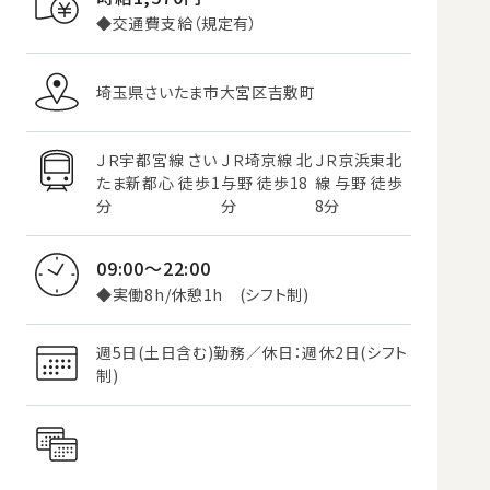
◆交通費支給（規定有）
埼玉県さいたま市大宮区吉敷町
ＪＲ宇都宮線 さい
ＪＲ埼京線 北
ＪＲ京浜東北
たま新都心 徒歩1
与野 徒歩18
線 与野 徒歩
分
分
8分
09:00～22:00
◆実働8h/休憩1h (シフト制)
週5日(土日含む)勤務／休日：週休2日(シフト
制)