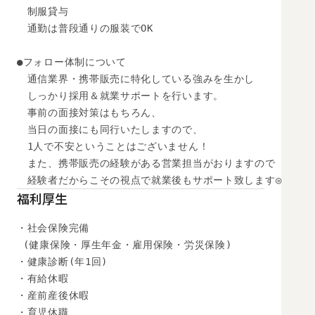
　制服貸与

　通勤は普段通りの服装でOK

●フォロー体制について

　通信業界・携帯販売に特化している強みを生かし

　しっかり採用＆就業サポートを行います。

　事前の面接対策はもちろん、

　当日の面接にも同行いたしますので、

　1人で不安ということはございません！

　また、携帯販売の経験がある営業担当がおりますので

　経験者だからこその視点で就業後もサポート致します◎
福利厚生
・社会保険完備

 (健康保険・厚生年金・雇用保険・労災保険) 

・健康診断(年1回) 

・有給休暇

・産前産後休暇

・育児休職
