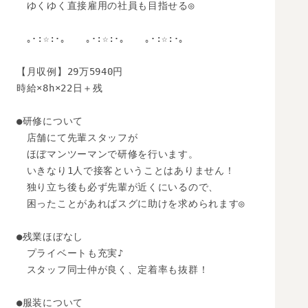
　ゆくゆく直接雇用の社員も目指せる◎

　｡･:☆:･｡　　｡･:☆:･｡　　｡･:☆:･｡　

【月収例】29万5940円

時給×8h×22日＋残

●研修について

　店舗にて先輩スタッフが

　ほぼマンツーマンで研修を行います。

　いきなり1人で接客ということはありません！

　独り立ち後も必ず先輩が近くにいるので、

　困ったことがあればスグに助けを求められます◎

●残業ほぼなし

　プライベートも充実♪

　スタッフ同士仲が良く、定着率も抜群！

●服装について
