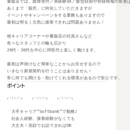
量販店では、故障受付／未経験ok／髪型自由や登録情報の変更は
あくまで「販売」に特化していただきますが

イベントやキャンペーンをする業務もありますので

最初は明るく元気に接客できれば問題ありません！

他キャリアコーナーや量販店の社員さんなど

色々なスタッフとの輪も広がり

20代・30代を中心に同世代と楽しく働けます。

最初は声掛けなど簡単なことからお任せするので

いきなり新規契約を行うことはありません！

常に何でも聞ける・助けてくれる環境があるので安心です。
ポイント
｡･:☆:･｡　　｡･:☆:･｡　　｡･:☆:･｡　

　大手キャリア”Softbank”で勤務♪

　社会人経験、接客経験がなくても

　大丈夫！笑顔でお話できればOK
