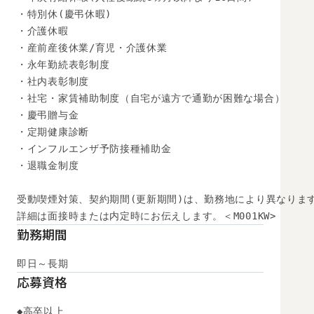
・特別休(慶弔休暇)

・介護休暇　　

・産前産後休業/育児・介護休業

・永年勤続表彰制度

・社内表彰制度

・社宅・家賃補助制度（自宅が遠方で通勤が困難な場合）

・慶弔贈与金

・定期健康診断

・インフルエンザ予防接種補助金

・退職金制度

受動喫煙対策、契約期間(更新期間)は、勤務地により異なります
詳細は面接時または内定時にお伝えします。＜M001KW>
勤務期間
即日～長期
応募資格
◆高卒以上
