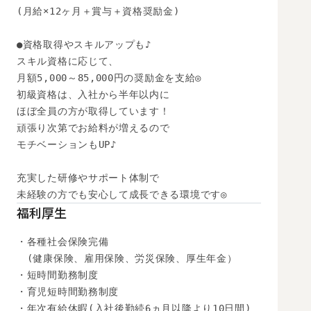
(月給×12ヶ月＋賞与＋資格奨励金)

●資格取得やスキルアップも♪

スキル資格に応じて、

月額5,000～85,000円の奨励金を支給◎

初級資格は、入社から半年以内に

ほぼ全員の方が取得しています！

頑張り次第でお給料が増えるので

モチベーションもUP♪

充実した研修やサポート体制で

未経験の方でも安心して成長できる環境です◎
福利厚生
・各種社会保険完備

　(健康保険、雇用保険、労災保険、厚生年金）

・短時間勤務制度

・育児短時間勤務制度

・年次有給休暇(入社後勤続6ヵ月以降より10日間)
