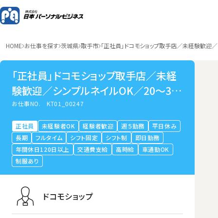
HOME
お仕事を探す
茨城県
取手市
「正社員」ドコモショップ取手店／未経験歓迎／
「正社員」ドコモショップ取手店／未経
験歓迎／シンプルネイルOK／20～30
代活躍中
お仕事NO.
KT01_00247
正社員
未経験者OK
経験者歓迎
週５勤務
平日休み
長期
フルタイム
シフト固定
シフト制
即日勤務
年間休日120日以上
交通費支給
高時給
車通勤OK
制服あり
ドコモショップ