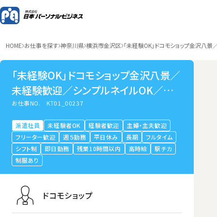
HOME
お仕事を探す
神奈川県
横浜市金沢区
「未経験OK」ドコモショップ金沢八景
「未経験OK」ドコモショップ金沢八景／
未経験歓迎／シンプルネイルOK／販
売スタッフ
お仕事NO.
KT01_00237
派遣社員
未経験者OK
経験者歓迎
主婦・主夫歓迎
フリーター歓迎
週５勤務
平日休み
長期
フルタイム
シフト制
即日勤務
残業10時間以内
高時給
駅チカ
制服あり
ドコモショップ