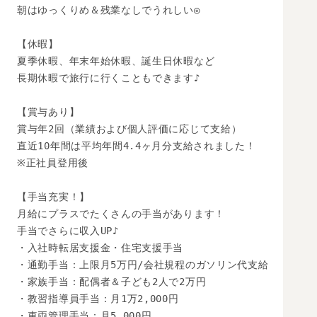
朝はゆっくりめ＆残業なしでうれしい◎

【休暇】

夏季休暇、年末年始休暇、誕生日休暇など

長期休暇で旅行に行くこともできます♪

【賞与あり】

賞与年2回（業績および個人評価に応じて支給）

直近10年間は平均年間4.4ヶ月分支給されました！

※正社員登用後

【手当充実！】

月給にプラスでたくさんの手当があります！

手当でさらに収入UP♪

・入社時転居支援金・住宅支援手当

・通勤手当：上限月5万円/会社規程のガソリン代支給

・家族手当：配偶者＆子ども2人で2万円

・教習指導員手当：月1万2,000円

・車両管理手当：月5,000円
