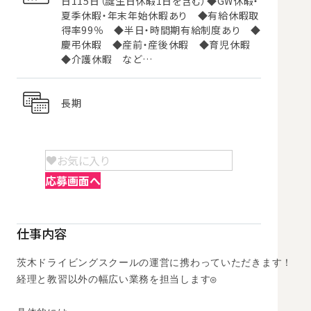
日115日（誕生日休暇1日を含む）◆GW休暇・
夏季休暇・年末年始休暇あり ◆有給休暇取
得率99％ ◆半日・時間期有給制度あり ◆
慶弔休暇 ◆産前・産後休暇 ◆育児休暇
◆介護休暇 など…
長期
お気に入り
応募画面へ
仕事内容
茨木ドライビングスクールの運営に携わっていただきます！

経理と教習以外の幅広い業務を担当します◎
