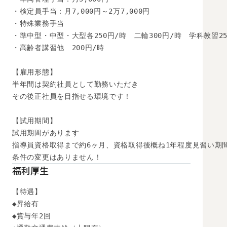
・検定員手当：月7,000円～2万7,000円

・特殊業務手当

・準中型・中型・大型各250円/時　二輪300円/時　学科教習250
・高齢者講習他　200円/時

【雇用形態】

半年間は契約社員として勤務いただき

その後正社員を目指せる環境です！

【試用期間】

試用期間があります

指導員資格取得まで約6ヶ月、資格取得後概ね1年程度見習い期間
条件の変更はありません！
福利厚生
【待遇】

◆昇給有

◆賞与年2回
