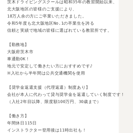
茨木ドライビングスクールは昭和35年の教習開始以来、

北大阪地区の皆様のご支援により、

18万人余の方にご卒業いただきました。

令和5年度も北大阪地区No.1の卒業生を誇る

信頼と実績で地域の皆様に選ばれている教習所です。

【勤務地】

大阪府茨木市

車通勤OK！

地元で安定して働きたい方におすすめです♪

※入社から半年間は公共交通機関を使用

【奨学金返還支援（代理返還）制度あり】

会社が本人に代わって貸与奨学金を返還していく制度です！

（入社2年目以降、限度額100万円、30歳まで）

【働き方】

年間休日115日

インストラクター登用後は11時出社も！
