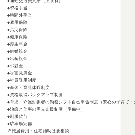
◆通勤交通費支給（上限有）

◆資格手当

◆時間外手当

◆雇用保険

◆労災保険

◆健康保険

◆厚生年金

◆結婚祝金

◆出産祝金

◆弔慰金

◆災害見舞金

◆社員登用制度

◆産休・育児休暇制度

◆資格取得バックアップ制度

◆育児・介護対象者の勤務シフト自己申告制度（安心の子育て・
◆治療と仕事の両立支援制度（準備中）

◆制服貸与

◆駐車場完備

※転居費用・住宅補助は要相談
