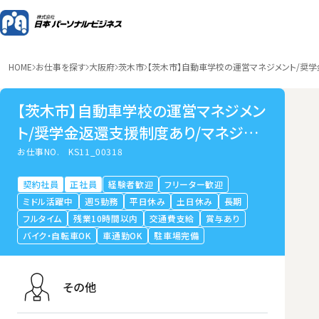
HOME
お仕事を探す
大阪府
茨木市
【茨木市】自動車学校の運営マネジメント/奨
【茨木市】自動車学校の運営マネジメン
ト/奨学金返還支援制度あり/マネジメ
ント経験者歓迎/正社員登用あり
お仕事NO.
KS11_00318
契約社員
正社員
経験者歓迎
フリーター歓迎
ミドル活躍中
週５勤務
平日休み
土日休み
長期
フルタイム
残業10時間以内
交通費支給
賞与あり
バイク・自転車OK
車通勤OK
駐車場完備
その他