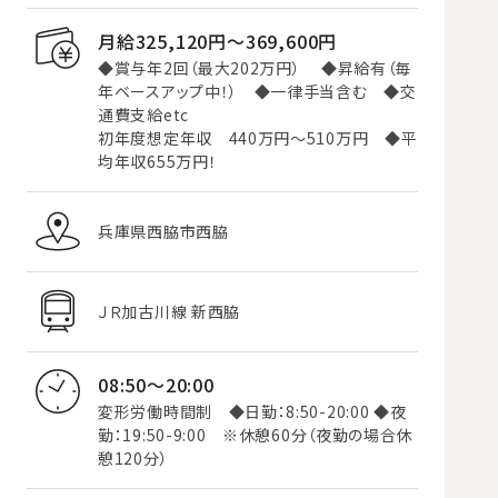
月給325,120円〜369,600円
◆賞与年2回（最大202万円） ◆昇給有（毎
年ベースアップ中！） ◆一律手当含む ◆交
通費支給etc
初年度想定年収 440万円～510万円 ◆平
均年収655万円！
兵庫県西脇市西脇
ＪＲ加古川線 新西脇
08:50～20:00
変形労働時間制 ◆日勤：8:50-20:00 ◆夜
勤：19:50-9:00 ※休憩60分（夜勤の場合休
憩120分）