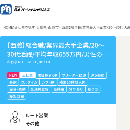
HOME
お仕事を探す
兵庫県
西脇市
【西脇】総合職/業界最大手企業/20～30代活
【西脇】総合職/業界最大手企業/20～
30代活躍/平均年収655万円/男性の育
休取得可
お仕事NO.
KS11_00310
NEW
正社員
未経験者OK
フリーター歓迎
週５勤務
長期
フルタイム
シフト制
残業10時間以内
深夜・夜勤
交通費支給
高時給
賞与あり
駅チカ
髪型自由
ルート営業
その他