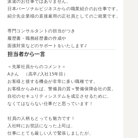
派遣のお仕事ではありません。

日本パーソナルビジネスからの職業紹介のお仕事です。

紹介先企業様の直接雇用の正社員としてのご就業です。

専門コンサルタントの担当がつき

履歴書・職務経歴書の作成や

面接対策などのサポートをいたします♪
担当者から一言
＜先輩社員からのコメント＞

Aさん　（高卒/入社15年目）

お客様と接する機会が非常に多い職種です。

お客様からみれば、警備員の質＝警備保障会社の質。

自社のセキュリティシステムを成立させるために、

なくてはならない仕事だと思っています！

社員の人柄もとっても魅力です！

入社時にお世話になった上司は、

仕事にとても厳しい人で緊張しましたが、
