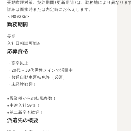
受動喫煙対策、契約期間(更新期間)は、勤務地により異なります
詳細は面接時または内定時にお伝えします。

＜M002KW>
勤務期間
長期

入社日相談可能◎
応募資格
・高卒以上

・20代～30代男性メインで活躍中

・普通自動車運転免許（必須）

・未経験歓迎！

★異業種からの転職多数！

★中途入社50％！

★第二新卒も歓迎！
派遣先の概要