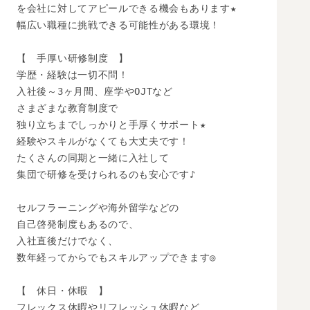
を会社に対してアピールできる機会もあります★

幅広い職種に挑戦できる可能性がある環境！

【　手厚い研修制度　】

学歴・経験は一切不問！

入社後～3ヶ月間、座学やOJTなど

さまざまな教育制度で

独り立ちまでしっかりと手厚くサポート★

経験やスキルがなくても大丈夫です！

たくさんの同期と一緒に入社して

集団で研修を受けられるのも安心です♪

セルフラーニングや海外留学などの

自己啓発制度もあるので、

入社直後だけでなく、

数年経ってからでもスキルアップできます◎

【　休日・休暇　】

フレックス休暇やリフレッシュ休暇など
