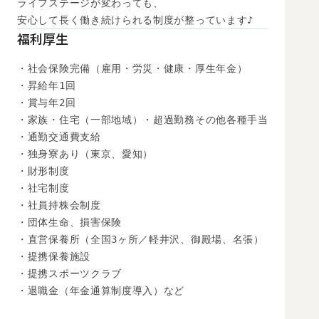
ライフステージが変わっても、

安心して長く働き続けられる制度が整っています♪
福利厚生
・社会保険完備（雇用・労災・健康・厚生年金）

・昇給年1回

・賞与年2回

・家族・住宅（一部地域）・超過勤務その他各種手当

・通勤交通費支給

・独身寮あり（東京、愛知）

・財形制度

・社宅制度

・社員持株会制度

・団体生命、損害保険

・直営保養所（全国3ヶ所／軽井沢、御殿場、名張）

・提携保養施設

・提携スポーツクラブ

・退職金（年金通算制度導入）など
