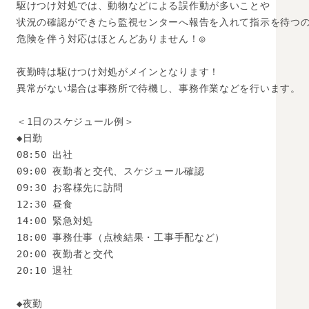
駆けつけ対処では、動物などによる誤作動が多いことや

状況の確認ができたら監視センターへ報告を入れて指示を待つの
危険を伴う対応はほとんどありません！◎

夜勤時は駆けつけ対処がメインとなります！

異常がない場合は事務所で待機し、事務作業などを行います。

＜1日のスケジュール例＞

◆日勤

08:50 出社

09:00 夜勤者と交代、スケジュール確認

09:30 お客様先に訪問

12:30 昼食

14:00 緊急対処

18:00 事務仕事（点検結果・工事手配など）

20:00 夜勤者と交代

20:10 退社

◆夜勤
