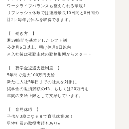
ワークライフバランスも整えられる環境♪

リフレッシュ休暇では連続最長10日間と6日間の

計2回毎年お休みを取得できます。

【　働き方　】

週39時間を基本としたシフト制

公休月6日以上、明け休月9日以内

※入社後は夜勤主体の勤務形態からスタート

【　奨学金返還支援制度　】

5年間で最大100万円支給！

新たに入社5年目までの社員を対象に

奨学金の返済残額の4%、もしくは20万円を

年間の支給上限として支給しています。

【　育児休暇　】

子供が3歳になるまで育児休業OK！

男性社員の取得実績もあり★
