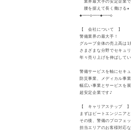
　業界最大手の安定企業で
　腰を据えて長く働ける★

◆───◇───◆───◇

【　会社について　】

警備業界の最大手！

グループ全体の売上高は1兆
さまざまな分野でセキュリ
年々売り上げを伸ばしていま
警備サービスを軸にセキュ
防災事業、メディカル事業
幅広い事業とサービスを展
超安定企業です♪

【　キャリアステップ　】
まずはビートエンジニアと
その後、警備のプロフェッ
担当エリアのお客様対応な