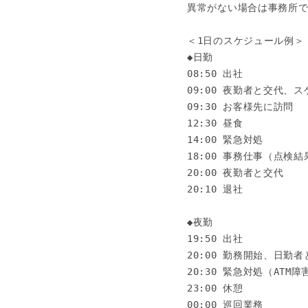
異常がない場合は事務所で
＜1日のスケジュール例＞

◆日勤

08:50 出社

09:00 夜勤者と交代、ス
09:30 お客様先に訪問

12:30 昼食

14:00 緊急対処

18:00 事務仕事（点検
20:00 夜勤者と交代

20:10 退社

◆夜勤

19:50 出社

20:00 勤務開始、日勤者
20:30 緊急対処（ATM
23:00 休憩

00:00 巡回業務
