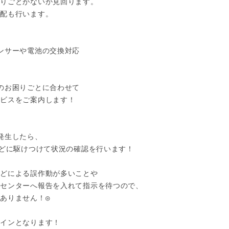
りごとがないか見回ります。

配も行います。

ンサーや電池の交換対応

のお困りごとに合わせて

ビスをご案内します！

発生したら、

などに駆けつけて状況の確認を行います！

どによる誤作動が多いことや

センターへ報告を入れて指示を待つので、

ありません！◎

インとなります！
