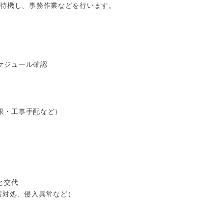
待機し、事務作業などを行います。

ケジュール確認

結果・工事手配など）

と交代

障害対処、侵入異常など）
