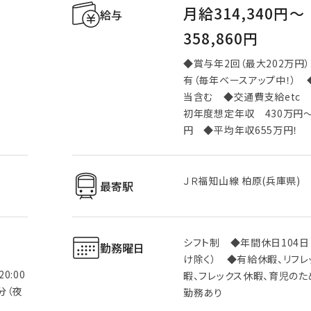
月給314,340円〜
給与
358,860円
◆賞与年2回（最大202万円
有（毎年ベースアップ中！）
当含む ◆交通費支給etc
初年度想定年収 430万円～
円 ◆平均年収655万円！
ＪＲ福知山線 柏原(兵庫県)
最寄駅
シフト制 ◆年間休日104日
勤務曜日
け除く） ◆有給休暇、リフレ
0:00
暇、フレックス休暇、育児の
0分（夜
勤務あり