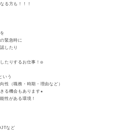
なる方も！！！

を

の緊急時に

認したり



したりするお仕事！◎

いう

向性（職務・時期・理由など）

きる機会もあります★

能性がある環境！

Tなど
