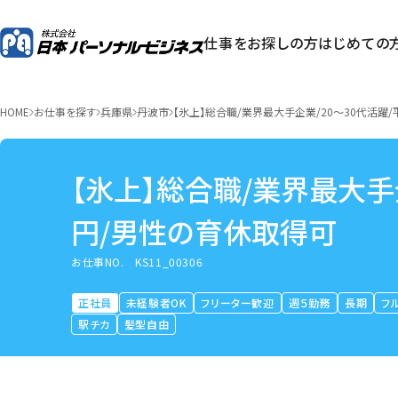
仕事をお探しの方
はじめての
HOME
お仕事を探す
兵庫県
丹波市
【氷上】総合職/業界最大手企業/20～30代活躍
【氷上】総合職/業界最大手企
円/男性の育休取得可
お仕事NO.
KS11_00306
正社員
未経験者OK
フリーター歓迎
週５勤務
長期
フ
駅チカ
髪型自由