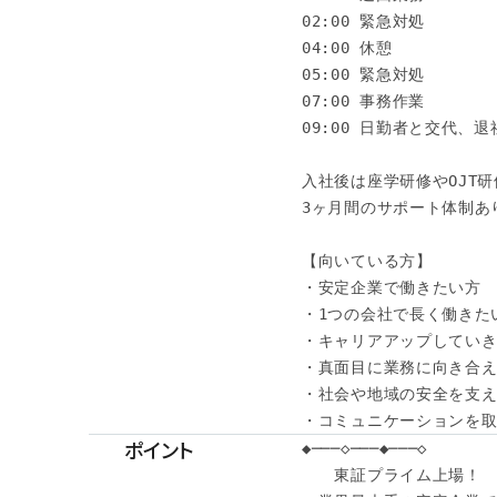
02:00 緊急対処

04:00 休憩

05:00 緊急対処

07:00 事務作業

09:00 日勤者と交代、退社
入社後は座学研修やOJT研
3ヶ月間のサポート体制あり
【向いている方】

・安定企業で働きたい方

・1つの会社で長く働きたい
・キャリアアップしていき
・真面目に業務に向き合え
・社会や地域の安全を支え
・コミュニケーションを
ポイント
◆───◇───◆───◇

　　東証プライム上場！
