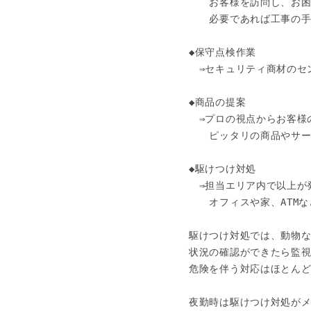
　　お客様を訪問し、お困
　　必要であれば工事の手
◆保守点検作業

　⇒セキュリティ商材のセ
◆商品の提案

　⇒プロの視点からお客様
　　ピッタリの商品やサー
◆駆けつけ対処

　⇒担当エリア内で以上が
　　オフィスや家、ATM
駆けつけ対処では、動物な
状況の確認ができたら監視
危険を伴う対応はほとんど
夜勤時は駆けつけ対処がメ