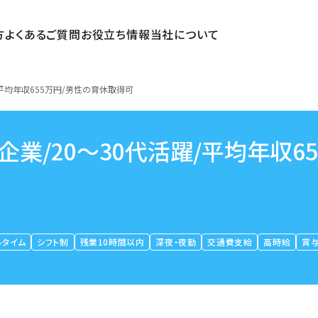
方
よくあるご質問
お役立ち情報
当社について
/平均年収655万円/男性の育休取得可
業/20～30代活躍/平均年収65
ルタイム
シフト制
残業10時間以内
深夜・夜勤
交通費支給
高時給
賞