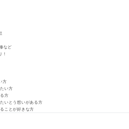


修など

！

方

たい方

る方

たいとう想いがある方

取ることが好きな方