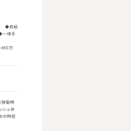
） ◆昇給
 ◆一律手
490万
（夜勤明
ッシュ休
ための時短