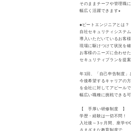
そのままチーフや管理職に
幅広く活躍できます★

◆ビートエンジニアとは？

自社セキュリティシステム
導入いただいているお客様
現場に駆けつけて状況を確
お客様のニーズに合わせた
セキュリティプランを提案
年1回、「自己申告制度」と
今後希望するキャリアの方
を会社に対してアピールで
幅広い職種に挑戦できる可
【　手厚い研修制度　】

学歴・経験は一切不問！

入社後～3ヶ月間、座学やOJ
さまざまな教育制度で
