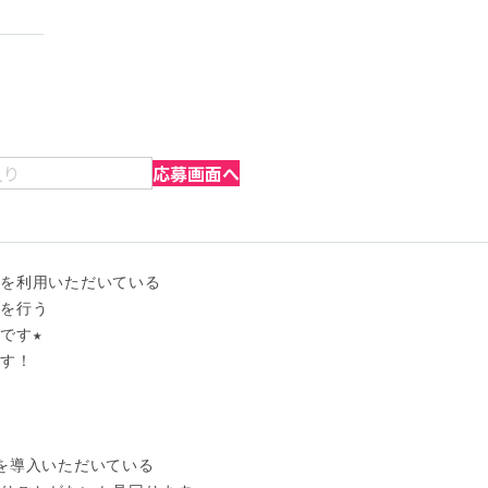
入り
応募画面へ
を利用いただいている

を行う

す★

す！

を導入いただいている
