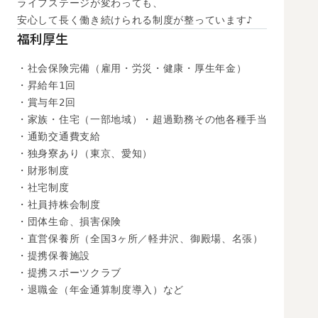
ライフステージが変わっても、

安心して長く働き続けられる制度が整っています♪
福利厚生
・社会保険完備（雇用・労災・健康・厚生年金）

・昇給年1回

・賞与年2回

・家族・住宅（一部地域）・超過勤務その他各種手当

・通勤交通費支給

・独身寮あり（東京、愛知）

・財形制度

・社宅制度

・社員持株会制度

・団体生命、損害保険

・直営保養所（全国3ヶ所／軽井沢、御殿場、名張）

・提携保養施設

・提携スポーツクラブ

・退職金（年金通算制度導入）など
