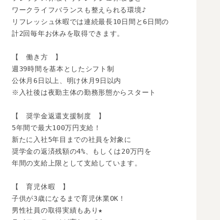
ワークライフバランスも整えられる環境♪

リフレッシュ休暇では連続最長10日間と6日間の

計2回毎年お休みを取得できます。

【　働き方　】

週39時間を基本としたシフト制

公休月6日以上、明け休月9日以内

※入社後は夜勤主体の勤務形態からスタート

【　奨学金返還支援制度　】

5年間で最大100万円支給！

新たに入社5年目までの社員を対象に

奨学金の返済残額の4%、もしくは20万円を

年間の支給上限として支給しています。

【　育児休暇　】

子供が3歳になるまで育児休業OK！

男性社員の取得実績もあり★
