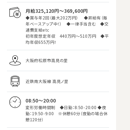
月給325,120円〜369,600円
◆賞与年2回（最大202万円） ◆昇給有（毎
年ベースアップ中！） ◆一律手当含む ◆交
通費支給etc
初年度想定年収 440万円～510万円 ◆平
均年収655万円！
大阪府松原市高見の里
近鉄南大阪線 高見ノ里
08:50～20:00
変形労働時間制 ◆日勤：8:50-20:00 ◆夜
勤：19:50-9:00 ※休憩60分（夜勤の場合休
憩120分）