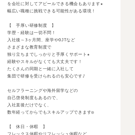
を会社に対してアピールできる機会もあります★

幅広い職種に挑戦できる可能性がある環境！

【　手厚い研修制度　】

学歴・経験は一切不問！

入社後～3ヶ月間、座学やOJTなど

さまざまな教育制度で

独り立ちまでしっかりと手厚くサポート★

経験やスキルがなくても大丈夫です！

たくさんの同期と一緒に入社して

集団で研修を受けられるのも安心です♪

セルフラーニングや海外留学などの

自己啓発制度もあるので、

入社直後だけでなく、

数年経ってからでもスキルアップできます◎

【　休日・休暇　】

フレックス休暇やリフレッシュ休暇など
