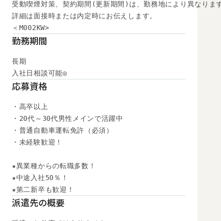
受動喫煙対策、契約期間(更新期間)は、勤務地により異なります
詳細は面接時または内定時にお伝えします。

＜M002KW>
勤務期間
長期

入社日相談可能◎
応募資格
・高卒以上

・20代～30代男性メインで活躍中

・普通自動車運転免許（必須）

・未経験歓迎！

★異業種からの転職多数！

★中途入社50％！

★第二新卒も歓迎！
派遣先の概要