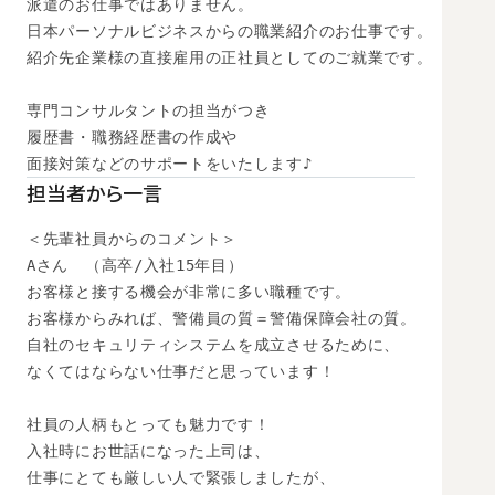
派遣のお仕事ではありません。

日本パーソナルビジネスからの職業紹介のお仕事です。

紹介先企業様の直接雇用の正社員としてのご就業です。

専門コンサルタントの担当がつき

履歴書・職務経歴書の作成や

面接対策などのサポートをいたします♪
担当者から一言
＜先輩社員からのコメント＞

Aさん　（高卒/入社15年目）

お客様と接する機会が非常に多い職種です。

お客様からみれば、警備員の質＝警備保障会社の質。

自社のセキュリティシステムを成立させるために、

なくてはならない仕事だと思っています！

社員の人柄もとっても魅力です！

入社時にお世話になった上司は、

仕事にとても厳しい人で緊張しましたが、
