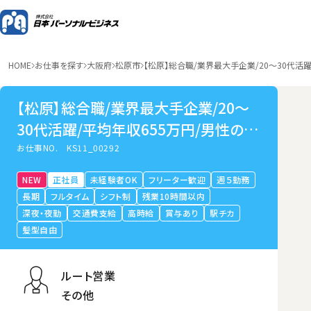
HOME
お仕事を探す
大阪府
松原市
【松原】総合職/業界最大手企業/20～30代活
【松原】総合職/業界最大手企業/20～
30代活躍/平均年収655万円/男性の育
休取得可
お仕事NO.
KS11_00292
NEW
正社員
未経験者OK
フリーター歓迎
週５勤務
長期
フルタイム
シフト制
残業10時間以内
深夜・夜勤
交通費支給
高時給
賞与あり
駅チカ
髪型自由
ルート営業
その他