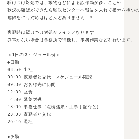
駆けつけ対処では、動物などによる誤作動が多いことや

状況の確認ができたら監視センターへ報告を入れて指示を待つの
危険を伴う対応はほとんどありません！◎

夜勤時は駆けつけ対処がメインとなります！

異常がない場合は事務所で待機し、事務作業などを行います。

＜1日のスケジュール例＞

◆日勤

08:50 出社

09:00 夜勤者と交代、スケジュール確認

09:30 お客様先に訪問

12:30 昼食

14:00 緊急対処

18:00 事務仕事（点検結果・工事手配など）

20:00 夜勤者と交代

20:10 退社

◆夜勤
