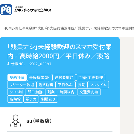
HOME
お仕事を探す
大阪府
大阪市東淀川区
「残業ナシ」未経験歓迎のスマホ受付
「残業ナシ」未経験歓迎のスマホ受付案
内／高時給2000円／平日休み／淡路
お仕事NO.
KS02_03397
契約社員
未経験者OK
経験者歓迎
主婦・主夫歓迎
フリーター歓迎
週５勤務
平日休み
長期
フルタイム
シフト制
即日勤務
残業10時間以内
交通費支給
高時給
駅チカ
制服あり
au（量販店）