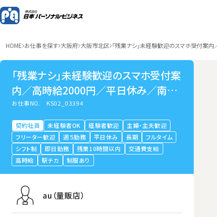
HOME
お仕事を探す
大阪府
大阪市北区
「残業ナシ」未経験歓迎のスマホ受付案内
「残業ナシ」未経験歓迎のスマホ受付案
内／高時給2000円／平日休み／南森
町
お仕事NO.
KS02_03394
契約社員
未経験者OK
経験者歓迎
主婦・主夫歓迎
フリーター歓迎
週５勤務
平日休み
長期
フルタイム
シフト制
即日勤務
残業10時間以内
交通費支給
高時給
駅チカ
制服あり
au（量販店）