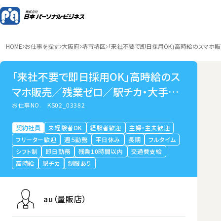
HOME
お仕事を探す
大阪府
堺市堺区
「来社不要で即日採用OK」高時給のスマホ
「来社不要で即日採用OK」高時給のス
マホ販売／残業ゼロ／駅チカ・大手量
販店／湊
お仕事NO.
KS02_03382
契約社員
未経験者OK
経験者歓迎
主婦・主夫歓迎
フリーター歓迎
週５勤務
平日休み
長期
フルタイム
シフト制
即日勤務
残業10時間以内
交通費支給
高時給
駅チカ
制服あり
au（量販店）