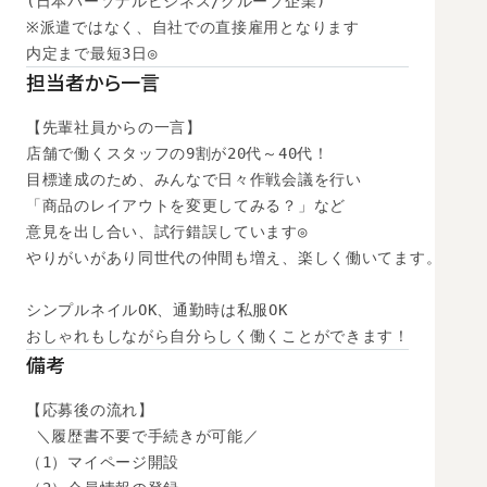
(日本パーソナルビジネス/グループ企業)

※派遣ではなく、自社での直接雇用となります

内定まで最短3日◎
担当者から一言
【先輩社員からの一言】

店舗で働くスタッフの9割が20代～40代！

目標達成のため、みんなで日々作戦会議を行い

「商品のレイアウトを変更してみる？」など

意見を出し合い、試行錯誤しています◎

やりがいがあり同世代の仲間も増え、楽しく働いてます。

シンプルネイルOK、通勤時は私服OK

おしゃれもしながら自分らしく働くことができます！
備考
【応募後の流れ】

 ＼履歴書不要で手続きが可能／

（1）マイページ開設
