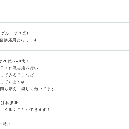
グループ企業)

直接雇用となります

20代～40代！

日々作戦会議を行い

してみる？」など

しています◎

間も増え、楽しく働いてます。

は私服OK

らしく働くことができます！
能／
