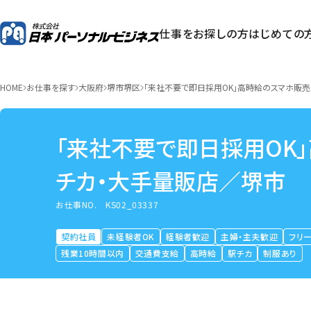
仕事をお探しの方
はじめての
HOME
お仕事を探す
大阪府
堺市堺区
「来社不要で即日採用OK」高時給のスマホ販
「来社不要で即日採用OK
チカ・大手量販店／堺市
お仕事NO.
KS02_03337
契約社員
未経験者OK
経験者歓迎
主婦・主夫歓迎
フリ
残業10時間以内
交通費支給
高時給
駅チカ
制服あり