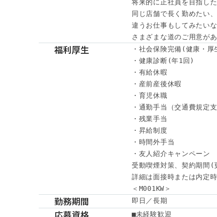
将来的に正社員を目指した
同じ店舗で長く勤めたい、
違うお仕事もしてみたいな
さまざまな道のご用意が
福利厚生
・社会保険完備(健康・厚
・健康診断(年1回)

・有給休暇

・産前産後休暇

・育児休職

・通勤手当（交通費規定支
・残業手当

・昇給制度

・時間外手当

・友人紹介キャンペーン

受動喫煙対策、契約期間(
詳細は面接時または内定時
＜M001KW＞
勤務期間
即日／長期
応募資格
■未経験歓迎
