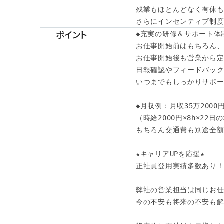
残業もほとんどなく有休も
さらにインセンティブ制度
ポイント
◆充実の研修＆サポート体制
お仕事開始前はもちろん、
お仕事開始後も営業から定
日報確認やフィードバック
いつまでもしっかりサポー
◆月収例：月収35万2000
（時給2000円×8h×22日
もちろん交通費も別途全額
★キャリアUPを応援★

正社員登用実績多数あり！
弊社の営業担当は同じお仕
今の不安も将来の不安も解