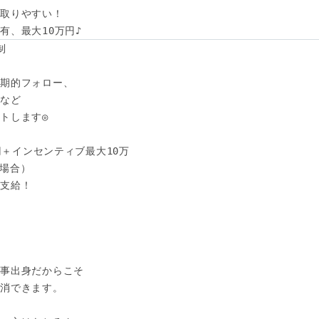
取りやすい！

有、最大10万円♪




期的フォロー、

など

トします◎

円＋インセンティブ最大10万

の場合）　

支給！



事出身だからこそ

消できます。
