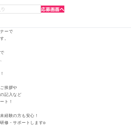
入り
応募画面へ
ナーで

。 

で

、



！

ご挨拶や

の記入など

ート！

未経験の方も安心！

研修・サポートします◎
