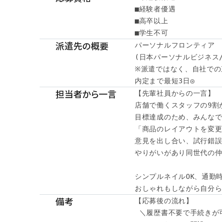
■経験者優遇

■高卒以上

■学生不可
派遣先の概要
パーソナルフロンティア

(日本パーソナルビジネス/
※派遣ではなく、自社での
内定まで最短3日◎
担当者から一言
【先輩社員からの一言】

店舗で働くスタッフの9割が
目標達成のため、みんなで
「商品のレイアウトを変更
意見を出し合い、試行錯誤
やりがいがあり同世代の仲
シンプルネイルOK、通勤時
おしゃれもしながら自分
備考
【応募後の流れ】

 ＼履歴書不要で手続きが可