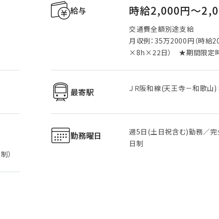
時給2,000円〜2,
給与
交通費全額別途支給
月収例：35万2000円（時給2
×8h×22日） ★期間限定
ＪＲ阪和線(天王寺－和歌山)
最寄駅
週5日(土日祝含む)勤務／完
勤務曜日
日制
制）