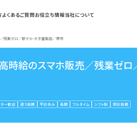
方
よくあるご質問
お役立ち情報
当社について
売／残業ゼロ／駅チカ・大手量販店／堺市
」高時給のスマホ販売／残業ゼロ
ーター歓迎
週５勤務
平日休み
長期
フルタイム
シフト制
即日勤務