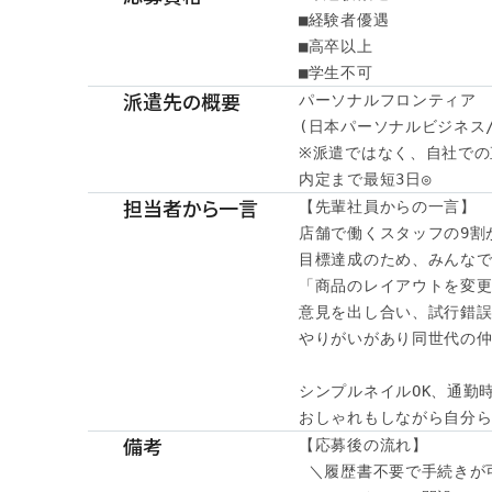
■経験者優遇

■高卒以上

■学生不可
派遣先の概要
パーソナルフロンティア

(日本パーソナルビジネス/
※派遣ではなく、自社での
内定まで最短3日◎
担当者から一言
【先輩社員からの一言】

店舗で働くスタッフの9割が
目標達成のため、みんなで
「商品のレイアウトを変更
意見を出し合い、試行錯誤
やりがいがあり同世代の仲
シンプルネイルOK、通勤時
おしゃれもしながら自分
備考
【応募後の流れ】

 ＼履歴書不要で手続きが可