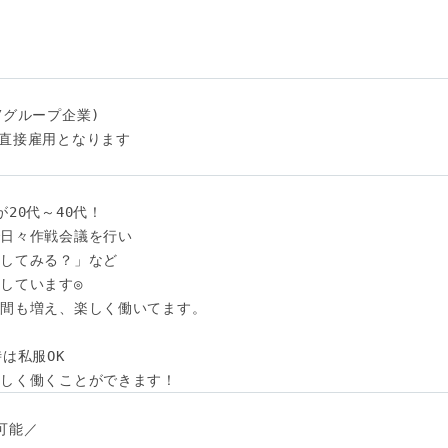
グループ企業)

直接雇用となります

20代～40代！

日々作戦会議を行い

してみる？」など

しています◎

間も増え、楽しく働いてます。

は私服OK

らしく働くことができます！
能／
