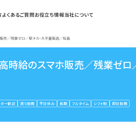
方
よくあるご質問
お役立ち情報
当社について
ホ販売／残業ゼロ／駅チカ・大手量販店／桜島
」高時給のスマホ販売／残業ゼロ
ーター歓迎
週５勤務
平日休み
長期
フルタイム
シフト制
即日勤務