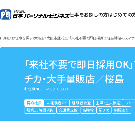
仕事をお探しの方
はじめての
HOME
お仕事を探す
大阪府
大阪市此花区
「来社不要で即日採用OK」高時給のスマ
「来社不要で即日採用OK
チカ・大手量販店／桜島
お仕事NO.
KS02_03324
契約社員
未経験者OK
経験者歓迎
主婦・主夫歓迎
フリ
残業10時間以内
交通費支給
高時給
駅チカ
制服あり