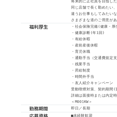
将来的に正社員を目指した
同じ店舗で長く勤めたい、
違うお仕事もしてみたいな
さまざまな道のご用意が
福利厚生
・社会保険完備(健康・厚
・健康診断(年1回)

・有給休暇

・産前産後休暇

・育児休職

・通勤手当（交通費規定支
・残業手当

・昇給制度

・時間外手当

・友人紹介キャンペーン

受動喫煙対策、契約期間(
詳細は面接時または内定時
＜M001KW＞
勤務期間
即日／長期
応募資格
■未経験歓迎
