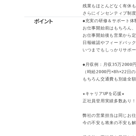
残業もほとんどなく有休も
さらにインセンティブ制度
ポイント
◆充実の研修＆サポート体制
お仕事開始前はもちろん、
お仕事開始後も営業から定
日報確認やフィードバック
いつまでもしっかりサポー
◆月収例：月収35万2000
（時給2000円×8h×22日
もちろん交通費も別途全額
★キャリアUPを応援★

正社員登用実績多数あり！
弊社の営業担当は同じお仕
今の不安も将来の不安も解