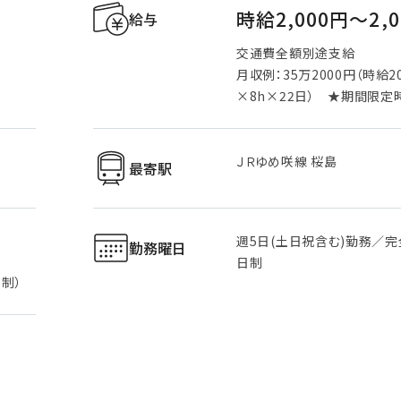
時給2,000円〜2,
給与
交通費全額別途支給
月収例：35万2000円（時給2
×8h×22日） ★期間限定
ＪＲゆめ咲線 桜島
最寄駅
週5日(土日祝含む)勤務／完
勤務曜日
日制
制）