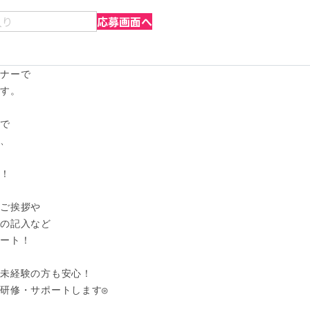
入り
応募画面へ
ナーで

。 

で

、



！

ご挨拶や

の記入など

ート！

未経験の方も安心！

研修・サポートします◎
