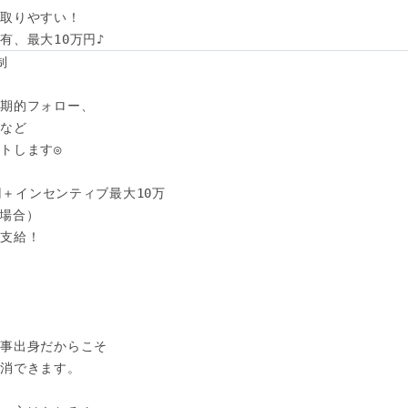
取りやすい！

有、最大10万円♪




期的フォロー、

など

トします◎

円＋インセンティブ最大10万

の場合）　

支給！



事出身だからこそ

消できます。
