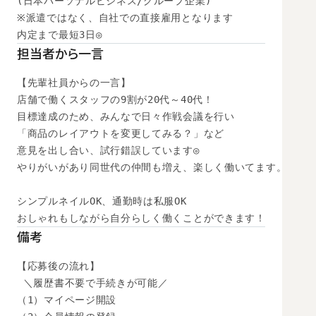
(日本パーソナルビジネス/グループ企業)

※派遣ではなく、自社での直接雇用となります

内定まで最短3日◎
担当者から一言
【先輩社員からの一言】

店舗で働くスタッフの9割が20代～40代！

目標達成のため、みんなで日々作戦会議を行い

「商品のレイアウトを変更してみる？」など

意見を出し合い、試行錯誤しています◎

やりがいがあり同世代の仲間も増え、楽しく働いてます。

シンプルネイルOK、通勤時は私服OK

おしゃれもしながら自分らしく働くことができます！
備考
【応募後の流れ】

 ＼履歴書不要で手続きが可能／

（1）マイページ開設
