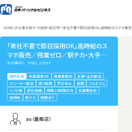
HOME
お仕事を探す
大阪府
高石市
「来社不要で即日採用OK」高時給のスマホ販
「来社不要で即日採用OK」高時給のス
マホ販売／残業ゼロ／駅チカ・大手量
販店／富木
お仕事NO.
KS02_03305
契約社員
未経験者OK
経験者歓迎
主婦・主夫歓迎
フリーター歓迎
週５勤務
平日休み
長期
フルタイム
シフト制
即日勤務
残業10時間以内
交通費支給
高時給
駅チカ
制服あり
au（量販店）