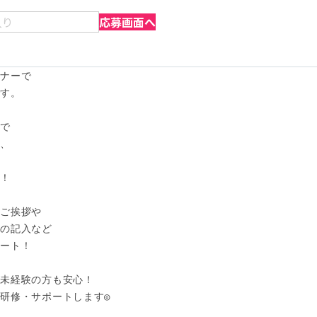
入り
応募画面へ
ナーで

。 

で

、



！

ご挨拶や

の記入など

ート！

未経験の方も安心！

研修・サポートします◎
