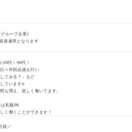
グループ企業)

直接雇用となります

20代～40代！

日々作戦会議を行い

してみる？」など

しています◎

間も増え、楽しく働いてます。

は私服OK

らしく働くことができます！
能／
