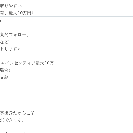
取りやすい！

有、最大10万円♪




期的フォロー、

など

トします◎

円＋インセンティブ最大10万

の場合）　

支給！



事出身だからこそ

消できます。
