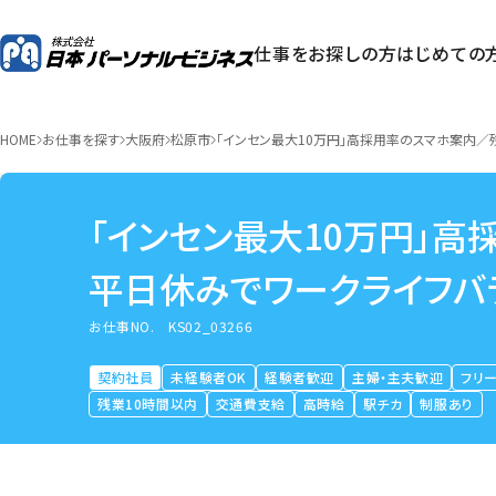
仕事をお探しの方
はじめての
HOME
お仕事を探す
大阪府
松原市
「インセン最大10万円」高採用率のスマホ案内／残
「インセン最大10万円」高
平日休みでワークライフバラ
お仕事NO.
KS02_03266
契約社員
未経験者OK
経験者歓迎
主婦・主夫歓迎
フリ
残業10時間以内
交通費支給
高時給
駅チカ
制服あり