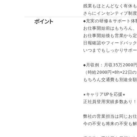
残業もほとんどなく有休も
さらにインセンティブ制度
ポイント
◆充実の研修＆サポート体制
お仕事開始前はもちろん、
お仕事開始後も営業から定
日報確認やフィードバック
いつまでもしっかりサポー
◆月収例：月収35万2000
（時給2000円×8h×22日
もちろん交通費も別途全額
★キャリアUPを応援★

正社員登用実績多数あり！
弊社の営業担当は同じお仕
今の不安も将来の不安も解