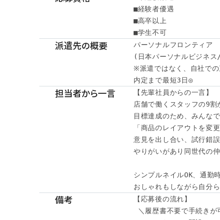
■経験者優遇

■高卒以上

■学生不可
派遣先の概要
パーソナルフロンティア

(日本パーソナルビジネス/
※派遣ではなく、自社での
内定まで最短3日◎
担当者から一言
【先輩社員からの一言】

店舗で働くスタッフの9割が
目標達成のため、みんなで
「商品のレイアウトを変更
意見を出し合い、試行錯誤
やりがいがあり同世代の仲
シンプルネイルOK、通勤時
おしゃれもしながら自分
備考
【応募後の流れ】

 ＼履歴書不要で手続きが可