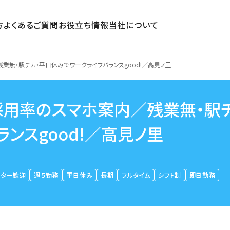
方
よくあるご質問
お役立ち情報
当社について
業無・駅チカ・平日休みでワークライフバランスgood!／高見ノ里
採用率のスマホ案内／残業無・駅
ンスgood!／高見ノ里
ーター歓迎
週５勤務
平日休み
長期
フルタイム
シフト制
即日勤務