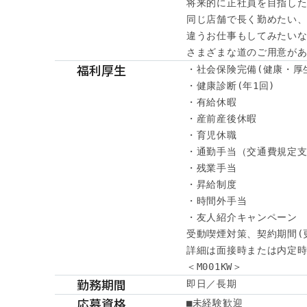
将来的に正社員を目指した
同じ店舗で長く勤めたい、
違うお仕事もしてみたいな
さまざまな道のご用意が
福利厚生
・社会保険完備(健康・厚
・健康診断(年1回)

・有給休暇

・産前産後休暇

・育児休職

・通勤手当（交通費規定支
・残業手当

・昇給制度

・時間外手当

・友人紹介キャンペーン

受動喫煙対策、契約期間(
詳細は面接時または内定時
＜M001KW＞
勤務期間
即日／長期
応募資格
■未経験歓迎
