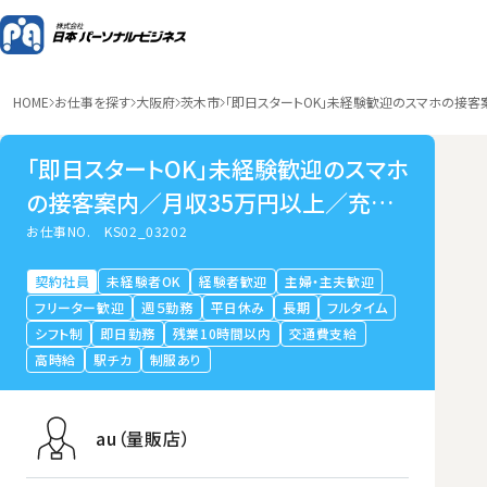
HOME
お仕事を探す
大阪府
茨木市
「即日スタートOK」未経験歓迎のスマホの接
「即日スタートOK」未経験歓迎のスマホ
の接客案内／月収35万円以上／充実
の研修体制総持寺
お仕事NO.
KS02_03202
契約社員
未経験者OK
経験者歓迎
主婦・主夫歓迎
フリーター歓迎
週５勤務
平日休み
長期
フルタイム
シフト制
即日勤務
残業10時間以内
交通費支給
高時給
駅チカ
制服あり
au（量販店）