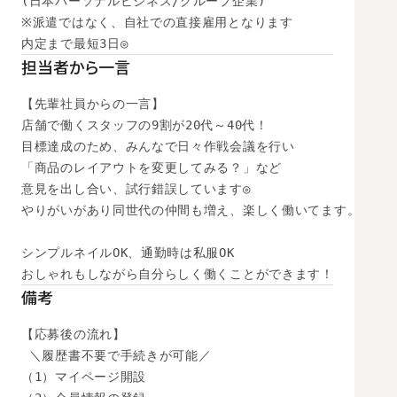
(日本パーソナルビジネス/グループ企業)

※派遣ではなく、自社での直接雇用となります

内定まで最短3日◎
担当者から一言
【先輩社員からの一言】

店舗で働くスタッフの9割が20代～40代！

目標達成のため、みんなで日々作戦会議を行い

「商品のレイアウトを変更してみる？」など

意見を出し合い、試行錯誤しています◎

やりがいがあり同世代の仲間も増え、楽しく働いてます。

シンプルネイルOK、通勤時は私服OK

おしゃれもしながら自分らしく働くことができます！
備考
【応募後の流れ】

 ＼履歴書不要で手続きが可能／

（1）マイページ開設
