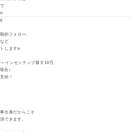
で

◎




期的フォロー、

など

トします◎

円＋インセンティブ最大10万

の場合）　

支給！



事出身だからこそ

消できます。
