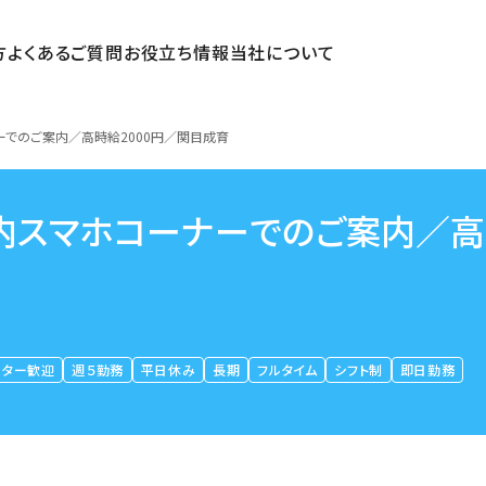
方
よくあるご質問
お役立ち情報
当社について
でのご案内／高時給2000円／関目成育
内スマホコーナーでのご案内／
ーター歓迎
週５勤務
平日休み
長期
フルタイム
シフト制
即日勤務