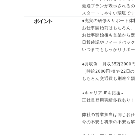
最適プランが表示されるの
スタートしやすい環境です
ポイント
◆充実の研修＆サポート体制
お仕事開始前はもちろん、
お仕事開始後も営業から定
日報確認やフィードバック
いつまでもしっかりサポー
◆月収例：月収35万2000
（時給2000円×8h×22日
もちろん交通費も別途全額
★キャリアUPを応援★

正社員登用実績多数あり！
弊社の営業担当は同じお仕
今の不安も将来の不安も解