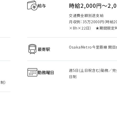
時給2,000円〜2,
給与
交通費全額別途支給
月収例：35万2000円（時給2
×8h×22日） ★期間限定
OsakaMetro今里筋線 関
最寄駅
週5日(土日祝含む)勤務／完
勤務曜日
日制
制）