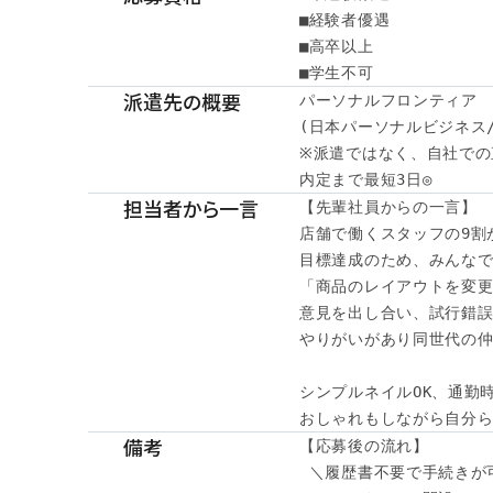
■経験者優遇

■高卒以上

■学生不可
派遣先の概要
パーソナルフロンティア

(日本パーソナルビジネス/
※派遣ではなく、自社での
内定まで最短3日◎
担当者から一言
【先輩社員からの一言】

店舗で働くスタッフの9割が
目標達成のため、みんなで
「商品のレイアウトを変更
意見を出し合い、試行錯誤
やりがいがあり同世代の仲
シンプルネイルOK、通勤時
おしゃれもしながら自分
備考
【応募後の流れ】

 ＼履歴書不要で手続きが可