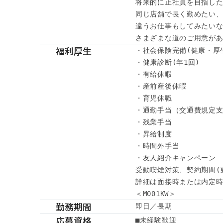
将来的に正社員を目指した
同じ店舗で長く勤めたい、
違うお仕事もしてみたいな
さまざまな道のご用意が
福利厚生
・社会保険完備(健康・厚
・健康診断(年1回)

・有給休暇

・産前産後休暇

・育児休職

・通勤手当（交通費規定支
・残業手当

・昇給制度

・時間外手当

・友人紹介キャンペーン

受動喫煙対策、契約期間(
詳細は面接時または内定時
＜M001KW＞
勤務期間
即日／長期
応募資格
■未経験歓迎
