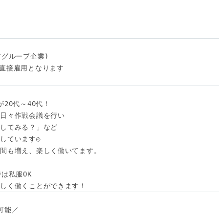
グループ企業)

直接雇用となります

20代～40代！

日々作戦会議を行い

してみる？」など

しています◎

間も増え、楽しく働いてます。

は私服OK

らしく働くことができます！
能／
