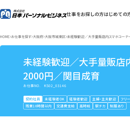
仕事をお探しの方
はじめての
HOME
お仕事を探す
大阪府
大阪市城東区
未経験歓迎／大手量販店内スマホコーナー
未経験歓迎／大手量販店
2000円／関目成育
お仕事NO.
KS02_03146
契約社員
未経験者OK
経験者歓迎
主婦・主夫歓迎
フリ
残業10時間以内
交通費支給
高時給
駅チカ
制服あり