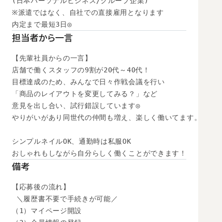
(日本パーソナルビジネス/グループ企業)

※派遣ではなく、自社での直接雇用となります

内定まで最短3日◎
担当者から一言
【先輩社員からの一言】

店舗で働くスタッフの9割が20代～40代！

目標達成のため、みんなで日々作戦会議を行い

「商品のレイアウトを変更してみる？」など

意見を出し合い、試行錯誤しています◎

やりがいがあり同世代の仲間も増え、楽しく働いてます。

シンプルネイルOK、通勤時は私服OK

おしゃれもしながら自分らしく働くことができます！
備考
【応募後の流れ】

 ＼履歴書不要で手続きが可能／

（1）マイページ開設
