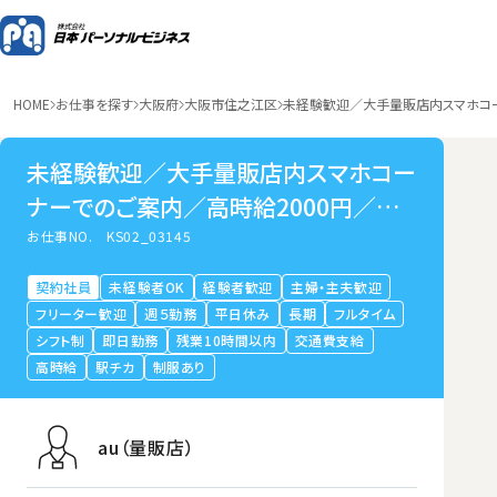
HOME
お仕事を探す
大阪府
大阪市住之江区
未経験歓迎／大手量販店内スマホコー
未経験歓迎／大手量販店内スマホコー
ナーでのご案内／高時給2000円／中
ふ頭
お仕事NO.
KS02_03145
契約社員
未経験者OK
経験者歓迎
主婦・主夫歓迎
フリーター歓迎
週５勤務
平日休み
長期
フルタイム
シフト制
即日勤務
残業10時間以内
交通費支給
高時給
駅チカ
制服あり
au（量販店）