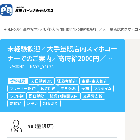
HOME
お仕事を探す
大阪府
大阪市阿倍野区
未経験歓迎／大手量販店内スマホコー
未経験歓迎／大手量販店内スマホコー
ナーでのご案内／高時給2000円／天
王寺駅前
お仕事NO.
KS02_03138
契約社員
未経験者OK
経験者歓迎
主婦・主夫歓迎
フリーター歓迎
週５勤務
平日休み
長期
フルタイム
シフト制
即日勤務
残業10時間以内
交通費支給
高時給
駅チカ
制服あり
au（量販店）