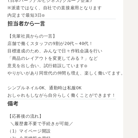
(日本パーソナルビジネス/グループ企業)

※派遣ではなく、自社での直接雇用となります

内定まで最短3日◎
担当者から一言
【先輩社員からの一言】

店舗で働くスタッフの9割が20代～40代！

目標達成のため、みんなで日々作戦会議を行い

「商品のレイアウトを変更してみる？」など

意見を出し合い、試行錯誤しています◎

やりがいがあり同世代の仲間も増え、楽しく働いてます。

シンプルネイルOK、通勤時は私服OK

おしゃれもしながら自分らしく働くことができます！
備考
【応募後の流れ】

 ＼履歴書不要で手続きが可能／

（1）マイページ開設
