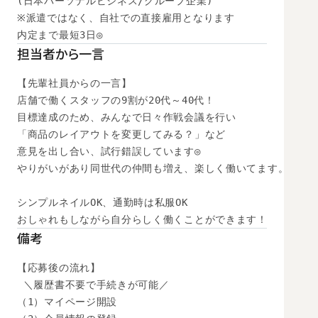
(日本パーソナルビジネス/グループ企業)

※派遣ではなく、自社での直接雇用となります

内定まで最短3日◎
担当者から一言
【先輩社員からの一言】

店舗で働くスタッフの9割が20代～40代！

目標達成のため、みんなで日々作戦会議を行い

「商品のレイアウトを変更してみる？」など

意見を出し合い、試行錯誤しています◎

やりがいがあり同世代の仲間も増え、楽しく働いてます。

シンプルネイルOK、通勤時は私服OK

おしゃれもしながら自分らしく働くことができます！
備考
【応募後の流れ】

 ＼履歴書不要で手続きが可能／

（1）マイページ開設
