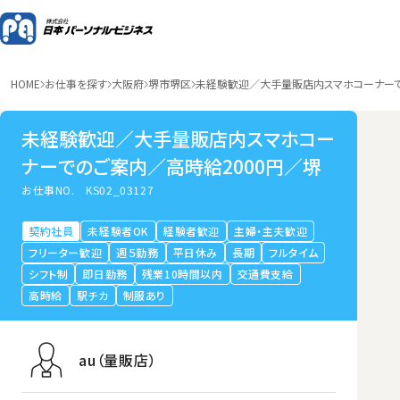
HOME
お仕事を探す
大阪府
堺市堺区
未経験歓迎／大手量販店内スマホコーナーで
未経験歓迎／大手量販店内スマホコー
ナーでのご案内／高時給2000円／堺
お仕事NO.
KS02_03127
契約社員
未経験者OK
経験者歓迎
主婦・主夫歓迎
フリーター歓迎
週５勤務
平日休み
長期
フルタイム
シフト制
即日勤務
残業10時間以内
交通費支給
高時給
駅チカ
制服あり
au（量販店）