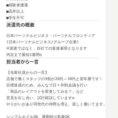
■経験者優遇

■高卒以上

■学生不可
派遣先の概要
日本パーソナルビジネス・パーソナルフロンティア

(日本パーソナルビジネス/グループ企業)

※派遣ではなく、自社での直接雇用となります

内定まで最短1週間◎
担当者から一言
【先輩社員からの一言】

店舗で働くスタッフの9割が20代～30代と若年層です！

目標達成のため、みんなで日々作戦会議を行い

「商品のレイアウトを変更してみる？」など

意見を出し合い、試行錯誤しています◎

やりがいがあり同世代の仲間も増え、楽しく働いてます。

シンプルネイルOK、通勤時は私服OK
