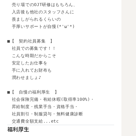
　売り場でのOJT研修はもちろん、

　入店後も他社のスタッフさんに

　羨ましがられるくらいの

　手厚いサポートが自慢(*'ω'*)

■【　契約社員募集　】

　社員での募集です！！

　こんな時期だからこそ

　安定したお仕事を

　手に入れてお財布も

　潤わせましょ♪

■【　自慢の福利厚生　】

　社会保険完備・有給休暇(取得率100%)・

　昇給制度・残業手当・資格手当・

　社員割引・制服貸与・無料健康診断

　交通費全額支給...etc
福利厚生