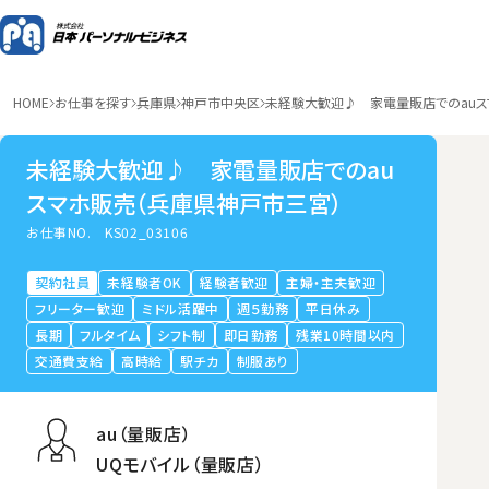
HOME
お仕事を探す
兵庫県
神戸市中央区
未経験大歓迎♪ 家電量販店でのauス
未経験大歓迎♪ 家電量販店でのau
スマホ販売（兵庫県神戸市三宮）
お仕事NO.
KS02_03106
契約社員
未経験者OK
経験者歓迎
主婦・主夫歓迎
フリーター歓迎
ミドル活躍中
週５勤務
平日休み
長期
フルタイム
シフト制
即日勤務
残業10時間以内
交通費支給
高時給
駅チカ
制服あり
au（量販店）
UQモバイル（量販店）