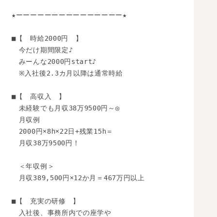
★ーーーーーーーーーーーーーーー★

■【　時給2000円　】

　今だけ期間限定♪

　みーんな2000円start♪

　※入社後2.3カ月以降は通常時給

■【　高収入　】

　未経験でも月収38万9500円～◎

　月収例

　2000円×8h×22日+残業15h＝

　月収38万9500円！

　＜年収例＞

　月収389,500円×12か月＝467万円以上

■【　充実の研修　】

　入社後、事務所内での座学や
