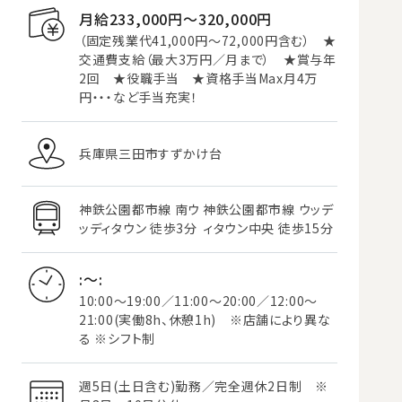
月給233,000円〜320,000円
（固定残業代41,000円～72,000円含む） ★
交通費支給（最大3万円／月まで） ★賞与年
2回 ★役職手当 ★資格手当Max月4万
円・・・など手当充実！
兵庫県三田市すずかけ台
神鉄公園都市線 南ウ
神鉄公園都市線 ウッデ
ッディタウン 徒歩3分
ィタウン中央 徒歩15分
:～:
10:00～19:00／11:00～20:00／12:00～
21:00(実働8h、休憩1h) ※店舗により異な
る ※シフト制
週5日(土日含む)勤務／完全週休2日制 ※