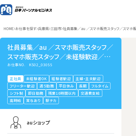
HOME
お仕事を探す
兵庫県
三田市
社員募集／au ／スマホ販売スタッフ／スマ
社員募集／au ／スマホ販売スタッフ／
スマホ販売スタッフ／未経験歓迎／大
手で安定／三田市すずかけ台
お仕事NO.
KS02_03055
正社員
未経験者OK
経験者歓迎
主婦・主夫歓迎
フリーター歓迎
週５勤務
平日休み
長期
フルタイム
シフト制
即日勤務
残業10時間以内
交通費支給
高時給
賞与あり
駅チカ
auショップ