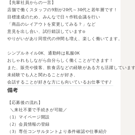
【先輩社員からの一言】

店舗で働くスタッフの9割が20代～30代と若年層です！

目標達成のため、みんなで日々作戦会議を行い

「商品のレイアウトを変更してみる？」など

意見を出し合い、試行錯誤しています◎

やりがいがあり同世代の仲間も増え、楽しく働いてます。

シンプルネイルOK、通勤時は私服OK

おしゃれもしながら自分らしく働くことができます！

また、販売や接客、飲食店などの経験がある方も活躍しています
未経験でも人と関わることが好き、

会話することが好きな方にも向いているお仕事です♪
備考
【応募後の流れ】

 ＼来社不要で手続きが可能／

（1）マイページ開設

（2）会員情報の登録

（3）専任コンサルタントより条件確認や仕事紹介
