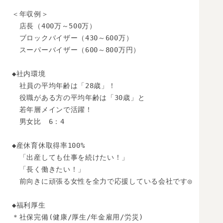
＜年収例＞

　店長（400万～500万）

　ブロックバイザー（430～600万）

　スーパーバイザー（600～800万円）　

◆社内環境

　社員の平均年齢は「28歳」！

　役職がある方の平均年齢は「30歳」と

　若年層メインで活躍！

　男女比　6：4

◆産休育休取得率100%

　「出産しても仕事を続けたい！」

　「長く働きたい！」

　前向きに頑張る女性を全力で応援している会社です◎

◆福利厚生

＊社保完備(健康/厚生/年金雇用/労災)
