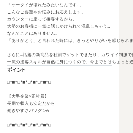
「ケータイが壊れたみたいなんです…」

こんなご要望やお悩みにお応えします。

カウンターに座って接客するから、

大勢のお客様に一気に話しかけられて混乱しちゃう…

なんてことはありません。

「ありがとう」と言われた時には、きっとやりがいを感じられま
さらに…話題の新商品を社割でゲットできたり、カワイイ制服で
一流の接客スキルが自然に身につくので、今までとはちょっと
ポイント
□*■*□*■*□*■*□*■*□

【大手企業×正社員】

長期で収入も安定だから

働きやすさバツグン◎

□*■*□*■*□*■*□*■*□
