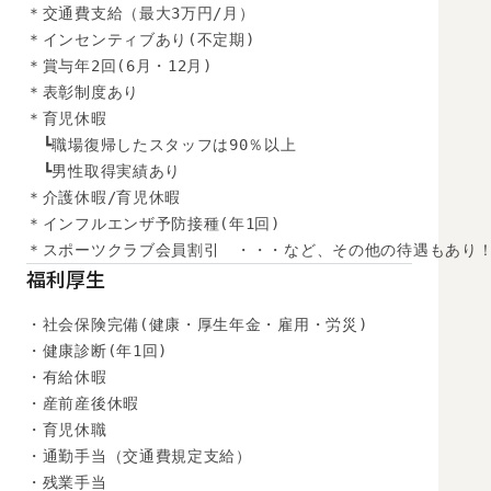
＊交通費支給（最大3万円/月）

＊インセンティブあり(不定期)

＊賞与年2回(6月・12月)

＊表彰制度あり

＊育児休暇

　┗職場復帰したスタッフは90％以上

　┗男性取得実績あり

＊介護休暇/育児休暇

＊インフルエンザ予防接種(年1回)

＊スポーツクラブ会員割引　・・・など、その他の待遇もあり
福利厚生
・社会保険完備(健康・厚生年金・雇用・労災)

・健康診断(年1回)

・有給休暇

・産前産後休暇

・育児休職

・通勤手当（交通費規定支給）

・残業手当
