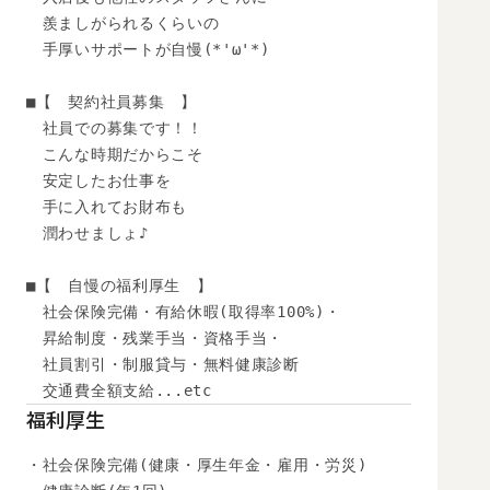
　羨ましがられるくらいの

　手厚いサポートが自慢(*'ω'*)

■【　契約社員募集　】

　社員での募集です！！

　こんな時期だからこそ

　安定したお仕事を

　手に入れてお財布も

　潤わせましょ♪

■【　自慢の福利厚生　】

　社会保険完備・有給休暇(取得率100%)・

　昇給制度・残業手当・資格手当・

　社員割引・制服貸与・無料健康診断

福利厚生
・社会保険完備(健康・厚生年金・雇用・労災)
