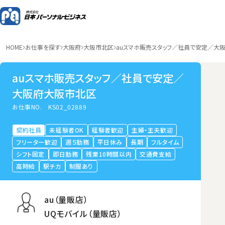
HOME
お仕事を探す
大阪府
大阪市北区
auスマホ販売スタッフ／社員で安定／大
auスマホ販売スタッフ／社員で安定／
大阪府大阪市北区
お仕事NO.
KS02_02889
契約社員
未経験者OK
経験者歓迎
主婦・主夫歓迎
フリーター歓迎
週５勤務
平日休み
長期
フルタイム
シフト固定
即日勤務
残業10時間以内
交通費支給
高時給
駅チカ
制服あり
au（量販店）
UQモバイル（量販店）