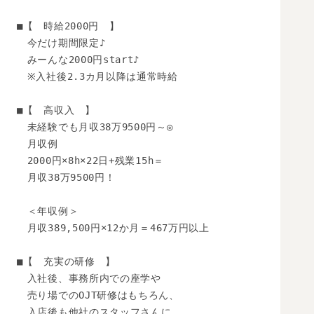
■【　時給2000円　】

　今だけ期間限定♪

　みーんな2000円start♪

　※入社後2.3カ月以降は通常時給

■【　高収入　】

　未経験でも月収38万9500円～◎

　月収例

　2000円×8h×22日+残業15h＝

　月収38万9500円！

　＜年収例＞

　月収389,500円×12か月＝467万円以上

■【　充実の研修　】

　入社後、事務所内での座学や

　売り場でのOJT研修はもちろん、

　入店後も他社のスタッフさんに
