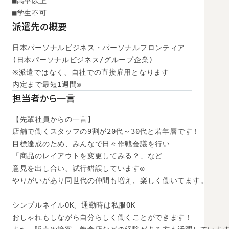
■高卒以上

■学生不可
派遣先の概要
日本パーソナルビジネス・パーソナルフロンティア

(日本パーソナルビジネス/グループ企業)

※派遣ではなく、自社での直接雇用となります

内定まで最短1週間◎
担当者から一言
【先輩社員からの一言】

店舗で働くスタッフの9割が20代～30代と若年層です！

目標達成のため、みんなで日々作戦会議を行い

「商品のレイアウトを変更してみる？」など

意見を出し合い、試行錯誤しています◎

やりがいがあり同世代の仲間も増え、楽しく働いてます。

シンプルネイルOK、通勤時は私服OK

おしゃれもしながら自分らしく働くことができます！
