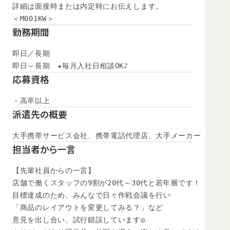
詳細は面接時または内定時にお伝えします。

＜M001KW＞
勤務期間
即日／長期

即日～長期　★毎月入社日相談OK♪
応募資格
・高卒以上
派遣先の概要
大手携帯サービス会社、携帯電話代理店、大手メーカー
担当者から一言
【先輩社員からの一言】

店舗で働くスタッフの9割が20代～30代と若年層です！

目標達成のため、みんなで日々作戦会議を行い

「商品のレイアウトを変更してみる？」など

意見を出し合い、試行錯誤しています◎
