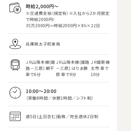
時給2,000円〜
※交通費支給（規定有）※入社から2か月限定
で時給2000円！
35万2000円＝時給2000円×8h×22日
兵庫県太子町東南
ＪＲ山陽本線(姫
ＪＲ山陽本線(姫路
ＪＲ姫新線
路－三原) 網干
－三原) はりま勝
太市 車で
車で6分
原 車で9分
10分
10:00～20:00
（実働8時間／休憩1時間／シフト制）
週5日(土日含む)勤務／完全週休2日制