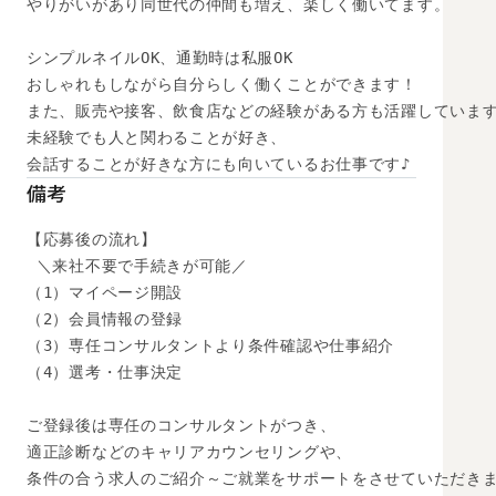
やりがいがあり同世代の仲間も増え、楽しく働いてます。

シンプルネイルOK、通勤時は私服OK

おしゃれもしながら自分らしく働くことができます！

また、販売や接客、飲食店などの経験がある方も活躍しています
未経験でも人と関わることが好き、

会話することが好きな方にも向いているお仕事です♪
備考
【応募後の流れ】

 ＼来社不要で手続きが可能／

（1）マイページ開設

（2）会員情報の登録

（3）専任コンサルタントより条件確認や仕事紹介

（4）選考・仕事決定

ご登録後は専任のコンサルタントがつき、

適正診断などのキャリアカウンセリングや、

条件の合う求人のご紹介～ご就業をサポートをさせていただきま