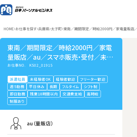
HOME
お仕事を探す
兵庫県
太子町
東南／期間限定／時給2000円／家電量販店
東南／期間限定／時給2000円／家電
量販店／au／スマホ販売・受付／未経
験OK／研修充実／大手／兵庫県太子
お仕事NO.
KS02_01915
町
派遣社員
未経験者OK
経験者歓迎
フリーター歓迎
週５勤務
平日休み
長期
フルタイム
シフト制
即日勤務
残業10時間以内
交通費支給
高時給
制服あり
au（量販店）