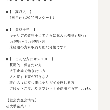
＊◆＊◆＊◆＊◆＊◆＊◆＊◆＊◆

■【　高収入　】

　1日目から2000円スタート♪

■【　資格手当　】

　キャリアの資格手当でさらに収入も知識もUP↑↑

　5200円～33000円/月

　未経験の方も取得可能な資格です♪

■【　こんな方にオススメ　】

　長期的に働きたい方

　大手企業で働きたい方

　人と接する事が好きな方

　誰かの役に立つ事にヤリガイを感じる方

　普段からスマホやタブレットを使用する方...etc

【就業先企業情報】

超大手企業！！
