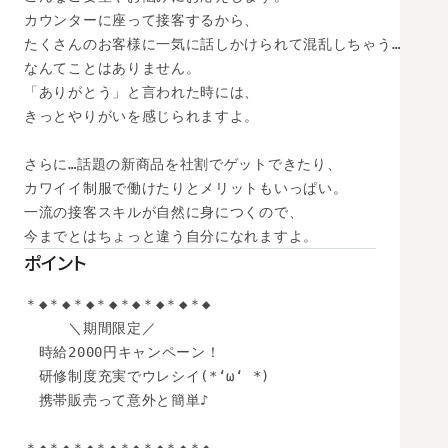
カウンターに座って接客するから、

たくさんのお客様に一気に話しかけられて混乱しちゃう…

なんてことはありません。

「ありがとう」と言われた時には、

きっとやりがいを感じられますよ。

さらに…話題の新商品を社割でゲットできたり、

カワイイ制服で働けたりとメリットもいっぱい。

一流の接客スキルが自然に身につくので、

今までとはちょっと違う自分になれますよ。
ポイント
＊◆＊◆＊◆＊◆＊◆＊◆＊◆＊◆

　　　＼期間限定／

　時給2000円キャンペーン！

　研修制度充実でウレシイ(*‘ω‘ *)

　携帯販売って意外と簡単♪
