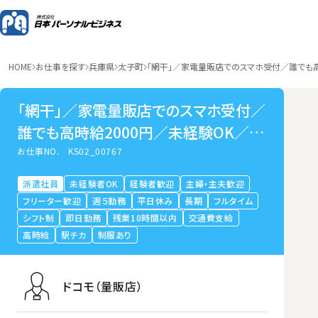
HOME
お仕事を探す
兵庫県
太子町
「網干」／家電量販店でのスマホ受付／誰でも
「網干」／家電量販店でのスマホ受付／
誰でも高時給2000円／未経験OK／大
手／完全週休2日制／兵庫県太子町
お仕事NO.
KS02_00767
派遣社員
未経験者OK
経験者歓迎
主婦・主夫歓迎
フリーター歓迎
週５勤務
平日休み
長期
フルタイム
シフト制
即日勤務
残業10時間以内
交通費支給
高時給
駅チカ
制服あり
ドコモ（量販店）