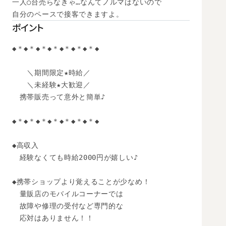
一人○台売らなきゃ…なんてノルマはないので

自分のペースで接客できますよ。
ポイント
◆＊◆＊◆＊◆＊◆＊◆＊◆＊◆

　　＼期間限定★時給／

　　＼未経験★大歓迎／

　携帯販売って意外と簡単♪

◆＊◆＊◆＊◆＊◆＊◆＊◆＊◆

◆高収入

　経験なくても時給2000円が嬉しい♪

◆携帯ショップより覚えることが少なめ！

　量販店のモバイルコーナーでは

　故障や修理の受付など専門的な

　応対はありません！！
