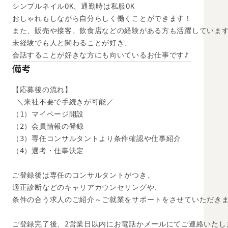
シンプルネイルOK、通勤時は私服OK

おしゃれもしながら自分らしく働くことができます！

また、販売や接客、飲食店などの経験がある方も活躍しています
未経験でも人と関わることが好き、

会話することが好きな方にも向いているお仕事です♪
備考
【応募後の流れ】

 ＼来社不要で手続きが可能／

（1）マイページ開設

（2）会員情報の登録

（3）専任コンサルタントより条件確認や仕事紹介

（4）選考・仕事決定

ご登録後は専任のコンサルタントがつき、

適正診断などのキャリアカウンセリングや、

条件の合う求人のご紹介～ご就業をサポートをさせていただきま
ご登録完了後、2営業日以内にお電話かメールにてご連絡いたし