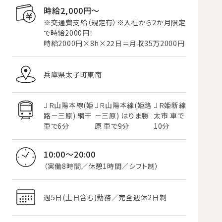
時給2,000円〜
※交通費支給（規定有）※入社から2か月限定
で時給2000円！
時給2000円×8h×22日＝月収35万2000円
兵庫県太子町東南
ＪＲ山陽本線(姫
ＪＲ山陽本線(姫路
ＪＲ姫新線
路－三原) 網干
－三原) はりま勝
太市 車で
車で6分
原 車で9分
10分
10:00～20:00
（実働8時間／休憩1時間／シフト制）
週5日(土日含む)勤務／完全週休2日制