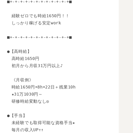
■+-+-+-+-+-+-+-+-+-+-+-+■ 

　経験ゼロでも時給1650円！！

　しっかり稼げる安定work

■+-+-+-+-+-+-+-+-+-+-+-+■ 

●【高時給】

　高時給1650円

　初月から月収31万円以上♪

　《月収例》

　時給1650円×8h×22日＋残業10h

　★31万1030円～

　研修時給変動なし◎

●【手当】

　未経験でも取得可能な資格手当★

　毎月の収入UP↑↑
