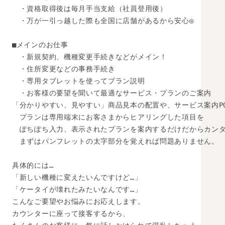
　・資格取得後は毎月手当支給（社員登用後）

　・万が一引っ越した際も全国に店舗があるから安心◎

■メインのお仕事

　・新規契約、機種変更手続きなどがメイン！

　・住所変更などの事務手続き

　・専用タブレットを使ってプラン説明

　・お客様の要望を聞いて最適なサービス・プランのご案内

「分かりやすい、見やすい」商品見本の配置や、サービス案内P
　プランは専用端末にお客さまからヒアリングした項目を

　ぽちぽち入力、表示されたプランを案内するだけだからカンタン
　まずはパンフレットの太字部分を覚えれば問題ありません。

具体的には…

「新しい機種に変えたいんですけど…」

「ケータイが壊れたみたいなんです…」

こんなご要望やお悩みにお応えします。

カウンターに座って接客するから、
