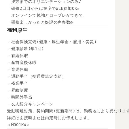
　夕方までのオリエンテーションのみ♪

　研修2日目からは在宅でWEB参加OK☆

　オンラインで勉強とロープレができて、

　研修楽しかったと好評の声多数◎
福利厚生
・社会保険完備(健康・厚生年金・雇用・労災)

・健康診断(年1回)

・有給休暇

・産前産後休暇

・育児休職

・通勤手当（交通費規定支給）

・残業手当

・昇給制度

・時間外手当

・友人紹介キャンペーン

受動喫煙対策、契約期間(更新期間)は、勤務地により異なります
詳細は面接時または内定時にお伝えします。

＜M001KW＞