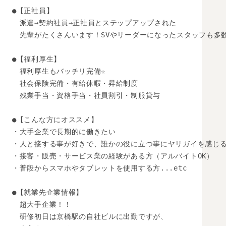
●【正社員】

　派遣→契約社員→正社員とステップアップされた

　先輩がたくさんいます！SVやリーダーになったスタッフも多数
●【福利厚生】

　福利厚生もバッチリ完備☆ 

　社会保険完備・有給休暇・昇給制度 

　残業手当・資格手当・社員割引・制服貸与 

●【こんな方にオススメ】

・大手企業で長期的に働きたい

・人と接する事が好きで、誰かの役に立つ事にヤリガイを感じる
・接客・販売・サービス業の経験がある方（アルバイトOK）

・普段からスマホやタブレットを使用する方...etc

●【就業先企業情報】

　超大手企業！！

　研修初日は京橋駅の自社ビルに出勤ですが、
