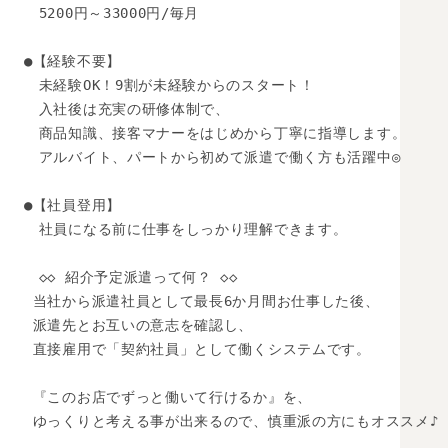
　5200円～33000円/毎月

●【経験不要】

　未経験OK！9割が未経験からのスタート！ 

　入社後は充実の研修体制で、 

　商品知識、接客マナーをはじめから丁寧に指導します。 

　アルバイト、パートから初めて派遣で働く方も活躍中◎ 

●【社員登用】

　社員になる前に仕事をしっかり理解できます。

　◇◇ 紹介予定派遣って何？ ◇◇

 当社から派遣社員として最長6か月間お仕事した後、 

 派遣先とお互いの意志を確認し、 

 直接雇用で「契約社員」として働くシステムです。  

 『このお店でずっと働いて行けるか』を、 

 ゆっくりと考える事が出来るので、慎重派の方にもオススメ♪ 
