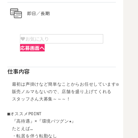
即日／長期
お気に入り
応募画面へ
仕事内容
　最初は声掛けなど簡単なことからお任せしています◎

　販売ノルマもないので、店舗を盛り上げてくれる

　スタッフさん大募集～～～！

■オススメPOINT

　『高待遇』×『環境バツグン★』

　たとえば…

　・転居を伴う転勤なし
