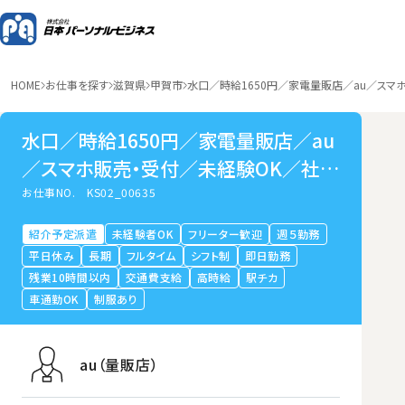
HOME
お仕事を探す
滋賀県
甲賀市
水口／時給1650円／家電量販店／au／ス
水口／時給1650円／家電量販店／au
／スマホ販売・受付／未経験OK／社員
登用あり／大手／滋賀県甲賀市
お仕事NO.
KS02_00635
紹介予定派遣
未経験者OK
フリーター歓迎
週５勤務
平日休み
長期
フルタイム
シフト制
即日勤務
残業10時間以内
交通費支給
高時給
駅チカ
車通勤OK
制服あり
au（量販店）