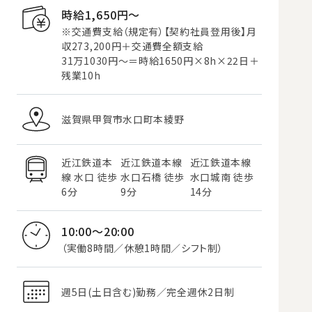
時給1,650円〜
※交通費支給（規定有）【契約社員登用後】月
収273,200円＋交通費全額支給
31万1030円～＝時給1650円×8h×22日＋
残業10h
滋賀県甲賀市水口町本綾野
近江鉄道本
近江鉄道本線
近江鉄道本線
線 水口 徒歩
水口石橋 徒歩
水口城南 徒歩
6分
9分
14分
10:00～20:00
（実働8時間／休憩1時間／シフト制）
週5日(土日含む)勤務／完全週休2日制