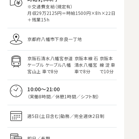
※交通費支給（規定有）
月収29万2125円＝時給1500円×8h×22日
＋残業15h
京都府八幡市下奈良一丁地
京阪石清水八幡宮参道
京阪本線 石
京阪本
ケーブル ケーブル八幡
清水八幡宮
線 淀 車
宮山上 車で8分
車で8分
で10分
10:00～21:00
（実働8時間／休憩1時間／シフト制）
週5日(土日含む)勤務／完全週休2日制
即日／長期