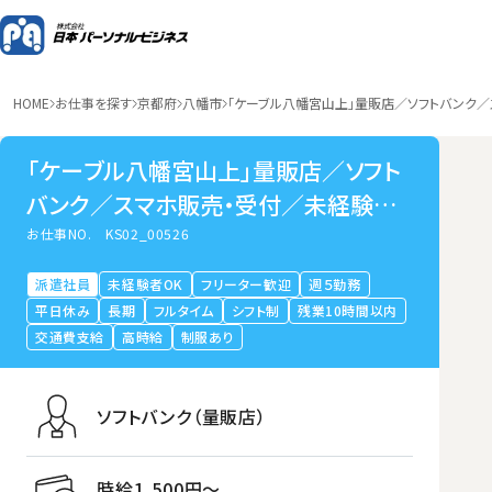
HOME
お仕事を探す
京都府
八幡市
「ケーブル八幡宮山上」量販店／ソフトバンク
「ケーブル八幡宮山上」量販店／ソフト
バンク／スマホ販売・受付／未経験歓
迎／私生活も充実／完全週休二日制
お仕事NO.
KS02_00526
／京都府八幡市
派遣社員
未経験者OK
フリーター歓迎
週５勤務
平日休み
長期
フルタイム
シフト制
残業10時間以内
交通費支給
高時給
制服あり
ソフトバンク（量販店）
時給1,500円〜