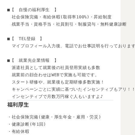
■【　自慢の福利厚生　】

　社会保険完備・有給休暇(取得率100%)・昇給制度

　残業手当・資格手当・社員割引・制服貸与・無料健康診断

■【　TEL登録　】

　マイプロフィール入力後、電話でお仕事説明を行っております
■【　就業先企業情報　】

　派遣社員として就業後の社員登用実績も多数

　就業前の顔合わせはWEBで実施も可能です。

　スタート研修や、就業後も定期研修多数実施！

　キャンペーンごとに実績に基づいたインセンティブもアリ！！
　インセンティブで月数万円稼ぐ人もいますよ♪
福利厚生
・社会保険完備(健康・厚生年金・雇用・労災)

・健康診断(年1回)

・有給休暇
