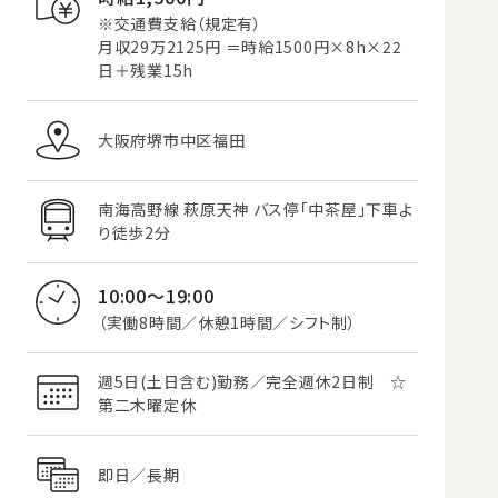
※交通費支給（規定有）
月収29万2125円 ＝時給1500円×8h×22
日＋残業15h
大阪府堺市中区福田
南海高野線 萩原天神 バス停「中茶屋」下車よ
り徒歩2分
10:00～19:00
（実働8時間／休憩1時間／シフト制）
週5日(土日含む)勤務／完全週休2日制 ☆
第二木曜定休
即日／長期