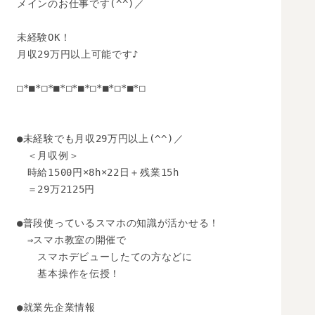
メインのお仕事です(^^)／ 

未経験OK！ 

月収29万円以上可能です♪ 

□*■*□*■*□*■*□*■*□*■*□ 

●未経験でも月収29万円以上(^^)／ 

　＜月収例＞ 

　時給1500円×8h×22日＋残業15h 

　＝29万2125円 

●普段使っているスマホの知識が活かせる！ 

　⇒スマホ教室の開催で 

　　スマホデビューしたての方などに 

　　基本操作を伝授！

●就業先企業情報
