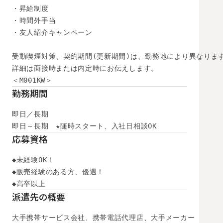
・昇給制度

・時間外手当

・友人紹介キャンペーン

受動喫煙対策、契約期間(更新期間)は、勤務地により異なります
詳細は面接時または内定時にお伝えします。

＜M001KW＞
勤務期間
即日／長期

即日～長期　★随時スタート、入社日相談OK
応募資格
◆未経験OK！

◆販売経験のある方、優遇！

◆高卒以上
派遣先の概要
大手携帯サービス会社、携帯電話代理店、大手メーカー