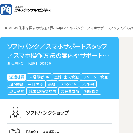
HOME
お仕事を探す
大阪府
堺市中区
ソフトバンク／スマホサポートスタッフ／ス
ソフトバンク／スマホサポートスタッフ
／スマホ操作方法の案内やサポート業
務／未経験OK／完全週休二日制／大
お仕事NO.
KS01_00900
阪府堺市中区
派遣社員
未経験者OK
主婦・主夫歓迎
フリーター歓迎
週５勤務
平日休み
長期
フルタイム
シフト制
即日勤務
残業10時間以内
交通費支給
制服あり
ソフトバンクショップ
時給1,500円〜