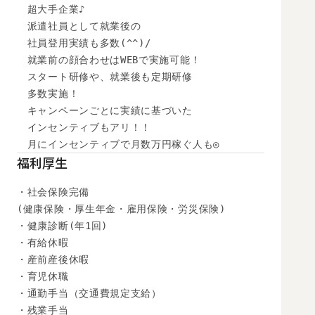
　超大手企業♪

　派遣社員として就業後の

　社員登用実績も多数(^^)/

　就業前の顔合わせはWEBで実施可能！

　スタート研修や、就業後も定期研修

　多数実施！

　キャンペーンごとに実績に基づいた

　インセンティブもアリ！！

　月にインセンティブで月数万円稼ぐ人も◎
福利厚生
・社会保険完備

(健康保険・厚生年金・雇用保険・労災保険)

・健康診断(年1回)

・有給休暇

・産前産後休暇

・育児休職

・通勤手当（交通費規定支給）

・残業手当
