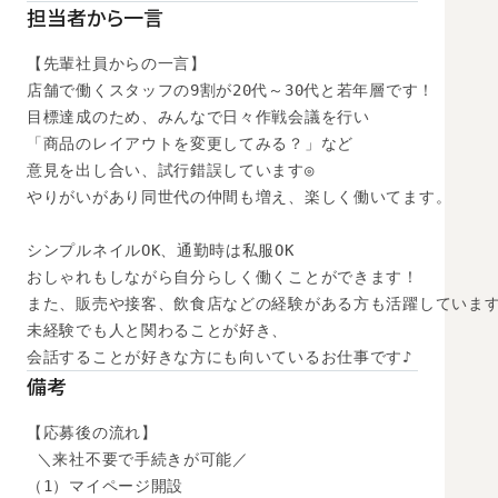
担当者から一言
【先輩社員からの一言】

店舗で働くスタッフの9割が20代～30代と若年層です！

目標達成のため、みんなで日々作戦会議を行い

「商品のレイアウトを変更してみる？」など

意見を出し合い、試行錯誤しています◎

やりがいがあり同世代の仲間も増え、楽しく働いてます。

シンプルネイルOK、通勤時は私服OK

おしゃれもしながら自分らしく働くことができます！

また、販売や接客、飲食店などの経験がある方も活躍しています
未経験でも人と関わることが好き、

会話することが好きな方にも向いているお仕事です♪
備考
【応募後の流れ】

 ＼来社不要で手続きが可能／

（1）マイページ開設
