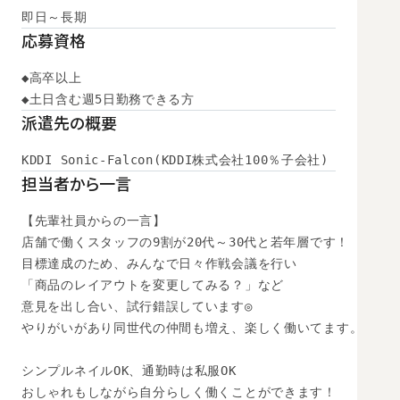
即日～長期
応募資格
◆高卒以上

◆土日含む週5日勤務できる方
派遣先の概要
KDDI Sonic-Falcon(KDDI株式会社100％子会社)
担当者から一言
【先輩社員からの一言】

店舗で働くスタッフの9割が20代～30代と若年層です！

目標達成のため、みんなで日々作戦会議を行い

「商品のレイアウトを変更してみる？」など

意見を出し合い、試行錯誤しています◎

やりがいがあり同世代の仲間も増え、楽しく働いてます。

シンプルネイルOK、通勤時は私服OK

おしゃれもしながら自分らしく働くことができます！
