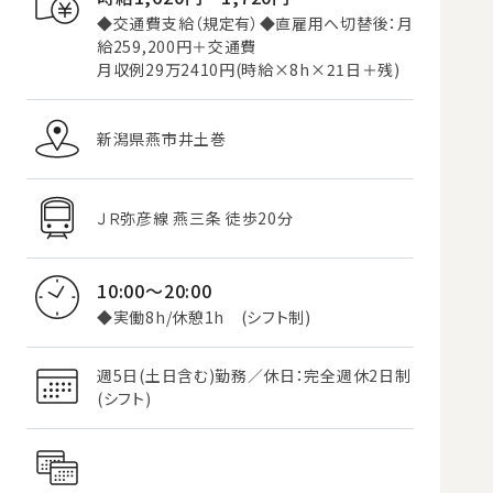
◆交通費支給（規定有）◆直雇用へ切替後：月
給259,200円＋交通費
月収例29万2410円(時給×8h×21日＋残)
新潟県燕市井土巻
ＪＲ弥彦線 燕三条 徒歩20分
10:00～20:00
◆実働8h/休憩1h (シフト制)
週5日(土日含む)勤務／休日：完全週休2日制
(シフト)