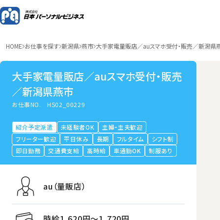
HOME
お仕事を探す
新潟県
燕市
大手家電量販店／auスマホ受付・販売／新潟県
大手家電量販店／auスマホ受付・販売
／新潟県燕市
お仕事NO.
HS02_00229
紹介予定派遣
未経験者OK
主婦・主夫歓迎
フリーター歓迎
平日休み
長期
フルタイム
シフト制
即日勤務
交通費支給
高時給
車通勤OK
制服あり
au（量販店）
時給1,620円〜1,720円