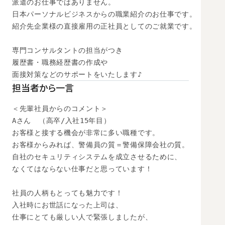
派遣のお仕事ではありません。

日本パーソナルビジネスからの職業紹介のお仕事です。

紹介先企業様の直接雇用の正社員としてのご就業です。

専門コンサルタントの担当がつき

履歴書・職務経歴書の作成や

面接対策などのサポートをいたします♪
担当者から一言
＜先輩社員からのコメント＞

Aさん　（高卒/入社15年目）

お客様と接する機会が非常に多い職種です。

お客様からみれば、警備員の質＝警備保障会社の質。

自社のセキュリティシステムを成立させるために、

なくてはならない仕事だと思っています！

社員の人柄もとっても魅力です！

入社時にお世話になった上司は、

仕事にとても厳しい人で緊張しましたが、
