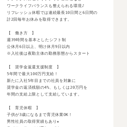
ワークライフバランスも整えられる環境♪

リフレッシュ休暇では連続最長10日間と6日間の

計2回毎年お休みを取得できます。

【　働き方　】

週39時間を基本としたシフト制

公休月6日以上、明け休月9日以内

※入社後は夜勤主体の勤務形態からスタート

【　奨学金返還支援制度　】

5年間で最大100万円支給！

新たに入社5年目までの社員を対象に

奨学金の返済残額の4%、もしくは20万円を

年間の支給上限として支給しています。

【　育児休暇　】

子供が3歳になるまで育児休業OK！

男性社員の取得実績もあり★
