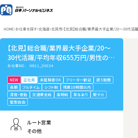
HOME
お仕事を探す
北海道
北見市
【北見】総合職/業界最大手企業/20～30代活
【北見】総合職/業界最大手企業/20～
30代活躍/平均年収655万円/男性の育
休取得可
お仕事NO.
HK11_00034
NEW
正社員
未経験者OK
フリーター歓迎
週５勤務
長期
フルタイム
シフト制
残業10時間以内
深夜・夜勤
交通費支給
高時給
賞与あり
駅チカ
髪型自由
ルート営業
その他