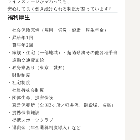
ライフステージが変わっても、

安心して長く働き続けられる制度が整っています♪
福利厚生
・社会保険完備（雇用・労災・健康・厚生年金）

・昇給年1回

・賞与年2回

・家族・住宅（一部地域）・超過勤務その他各種手当

・通勤交通費支給

・独身寮あり（東京、愛知）

・財形制度

・社宅制度

・社員持株会制度

・団体生命、損害保険

・直営保養所（全国3ヶ所／軽井沢、御殿場、名張）

・提携保養施設

・提携スポーツクラブ

・退職金（年金通算制度導入）など
