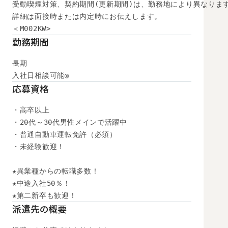
受動喫煙対策、契約期間(更新期間)は、勤務地により異なります
詳細は面接時または内定時にお伝えします。

＜M002KW>
勤務期間
長期

入社日相談可能◎
応募資格
・高卒以上

・20代～30代男性メインで活躍中

・普通自動車運転免許（必須）

・未経験歓迎！

★異業種からの転職多数！

★中途入社50％！

★第二新卒も歓迎！
派遣先の概要