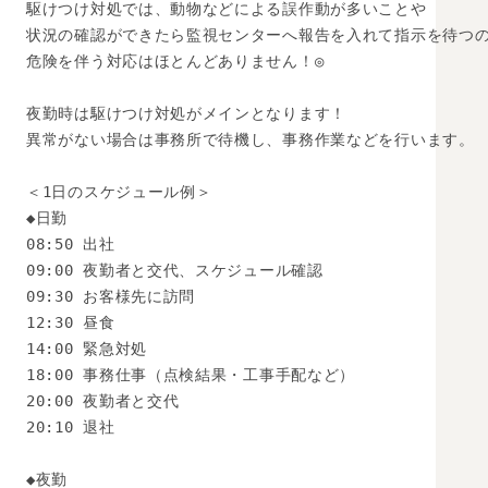
駆けつけ対処では、動物などによる誤作動が多いことや

状況の確認ができたら監視センターへ報告を入れて指示を待つの
危険を伴う対応はほとんどありません！◎

夜勤時は駆けつけ対処がメインとなります！

異常がない場合は事務所で待機し、事務作業などを行います。

＜1日のスケジュール例＞

◆日勤

08:50 出社

09:00 夜勤者と交代、スケジュール確認

09:30 お客様先に訪問

12:30 昼食

14:00 緊急対処

18:00 事務仕事（点検結果・工事手配など）

20:00 夜勤者と交代

20:10 退社

◆夜勤
