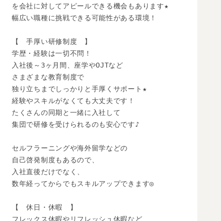
を会社に対してアピールできる機会もあります★

幅広い職種に挑戦できる可能性がある環境！

【　手厚い研修制度　】

学歴・経験は一切不問！

入社後～3ヶ月間、座学やOJTなど

さまざまな教育制度で

独り立ちまでしっかりと手厚くサポート★

経験やスキルがなくても大丈夫です！

たくさんの同期と一緒に入社して

集団で研修を受けられるのも安心です♪

セルフラーニングや海外留学などの

自己啓発制度もあるので、

入社直後だけでなく、

数年経ってからでもスキルアップできます◎

【　休日・休暇　】

フレックス休暇やリフレッシュ休暇など
