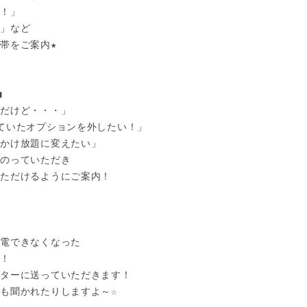
！」　

」など

帯をご案内★



だけど・・・」

ていたオプションを外したい！」

かけ放題に変えたい」

のっていただき

ただけるようにご案内！

電できなくなった

！

ターに送っていただきます！

も聞かれたりしますよ～☆
