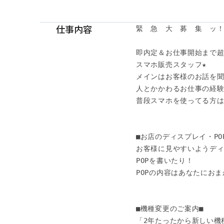
仕事内容
緊　急　大　募　集　ッ！
即内定＆お仕事開始まで超
スマホ販売スタッフ★

メインはお客様のお話を聞
人とかかわるお仕事の経験
普段スマホを使ってる方は
■お店のディスプレイ・POP
お客様に見やすいようディ
POPを書いたり！

POPの内容はあなたにおまか
■機種変更のご案内■

「2年たったから新しい機