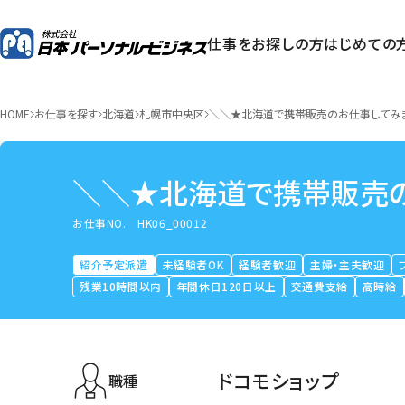
仕事をお探しの方
はじめての
HOME
お仕事を探す
北海道
札幌市中央区
＼＼★北海道で携帯販売のお仕事してみ
＼＼★北海道で携帯販売
お仕事NO.
HK06_00012
紹介予定派遣
未経験者OK
経験者歓迎
主婦・主夫歓迎
残業10時間以内
年間休日120日以上
交通費支給
高時給
ドコモショップ
職種