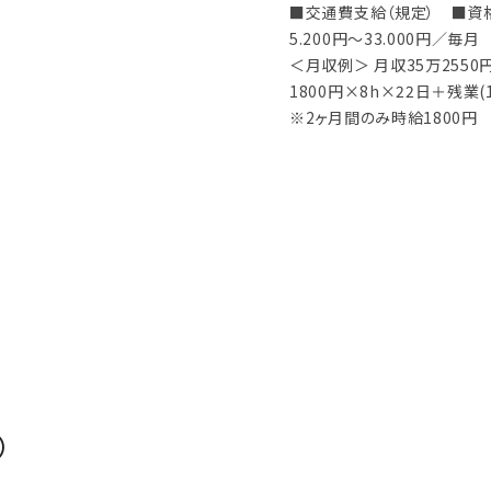
■交通費支給（規定） ■資
5.200円～33.000円／毎月
＜月収例＞ 月収35万2550
1800円×8h×22日＋残業(
※2ヶ月間のみ時給1800円
）
）