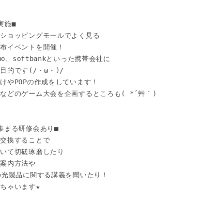
施■

ショッピングモールでよく見る

布イベントを開催！

o、softbankといった携帯会社に

的です(/・ω・)/

やPOPの作成をしています！

どのゲーム大会を企画するところも( *´艸｀)

まる研修会あり■

交換することで

いて切磋琢磨したり

案内方法や

の光製品に関する講義を聞いたり！

ちゃいます★
