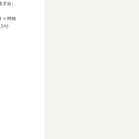
格手当：
円 ＝時給
15h)