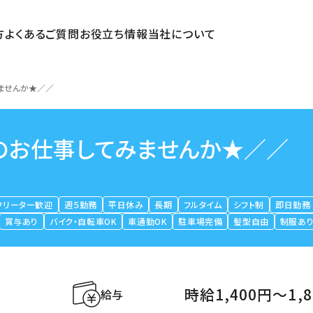
方
よくあるご質問
お役立ち情報
当社について
ませんか★／／
のお仕事してみませんか★／／
フリーター歓迎
週５勤務
平日休み
長期
フルタイム
シフト制
即日勤務
賞与あり
バイク・自転車OK
車通勤OK
駐車場完備
髪型自由
制服あ
時給1,400円〜1,
給与