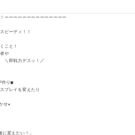
！ーーーーーーーーーーーーーー

スピーディ！！

くこと！

者や

　＼即戦力デスッ！／

作り■

スプレイを変えたり

せ★

種に変えたい！」
