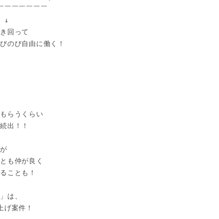
￣￣￣￣￣￣￣

↓

き回って

びのび自由に働く！

もらうくらい

続出！！

が

とも仲が良く

ることも！

」は、

上げ案件！
