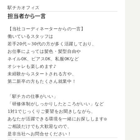
駅チカオフィス
担当者から一言
【当社コーディネーターからの一言】

働いているスタッフは

若手20代～30代の方が多く活躍しており、

お仕事によっては髪色・髪型自由や

ネイルOK、ピアスOK、私服OKなど

オシャレも楽しめます♪

未経験からスタートされる方や、

第二新卒の方もたくさん就業中！

「駅チカの仕事がいい」

「研修体制がしっかりしたところがいい」など

1対1でじっくりご要望をお聞きしながら、

あなたが活躍できる環境を一緒にお探しします◎

ご相談だけでも大歓迎なので、

是非当社へお問合せください！