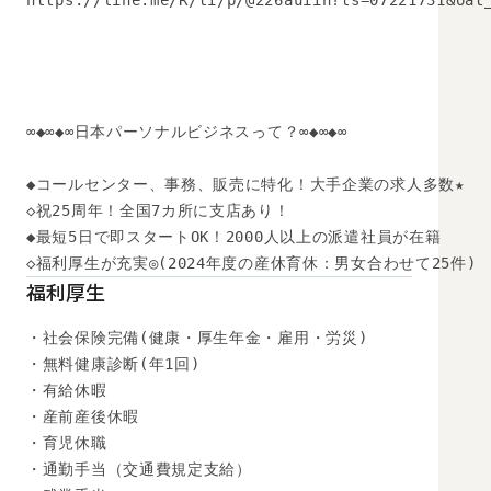
https://line.me/R/ti/p/@226auiih?ts=07221731&oat_
∞◆∞◆∞日本パーソナルビジネスって？∞◆∞◆∞

◆コールセンター、事務、販売に特化！大手企業の求人多数★

◇祝25周年！全国7カ所に支店あり！

◆最短5日で即スタートOK！2000人以上の派遣社員が在籍

◇福利厚生が充実◎(2024年度の産休育休：男女合わせて25件)
福利厚生
・社会保険完備(健康・厚生年金・雇用・労災)

・無料健康診断(年1回)

・有給休暇

・産前産後休暇

・育児休職

・通勤手当（交通費規定支給）
