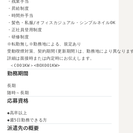
・残業手当

・昇給制度

・時間外手当

・髪色・私服/オフィスカジュアル・シンプルネイルOK

・正社員登用制度

・研修制度

※転勤無し※勤務地による、規定あり

受動喫煙対策、契約期間(更新期間)は、勤務地により異なります
詳細は面接時または内定時にお伝えします。

 ＜C001KW＞<BOX001KW>
勤務期間
長期

随時～長期
応募資格
◆高卒以上 

◆週5日勤務できる方
派遣先の概要