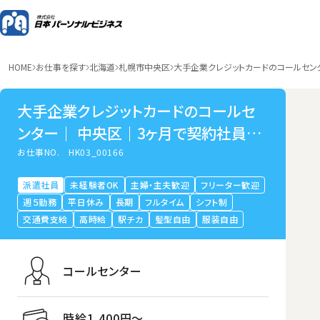
HOME
お仕事を探す
北海道
札幌市中央区
大手企業クレジットカードのコールセン
大手企業クレジットカードのコールセ
ンター｜ 中央区｜3ヶ月で契約社員｜
固定休OK
お仕事NO.
HK03_00166
派遣社員
未経験者OK
主婦・主夫歓迎
フリーター歓迎
週５勤務
平日休み
長期
フルタイム
シフト制
交通費支給
高時給
駅チカ
髪型自由
服装自由
コールセンター
時給1,400円〜