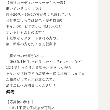
【当社コーディネーターからの一言】

働いているスタッフは

若手20代～30代の方が多く活躍しており、

お仕事によっては髪色・髪型自由や

ネイルOK、ピアスOK、私服OKなど

オシャレも楽しめます♪

未経験からスタートされる方や、

第二新卒の方もたくさん就業中！

「駅チカの仕事がいい」

「研修体制がしっかりしたところがいい」など

1対1でじっくりご要望をお聞きしながら、

あなたが活躍できる環境を一緒にお探しします◎

ご相談だけでも大歓迎なので、

是非当社へお問合せください！
備考
【応募後の流れ】

 ＼来社不要で手続きが可能／
