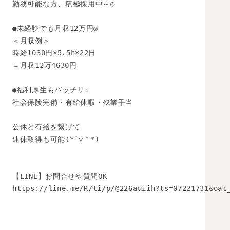
勤務可能な方、積極採用中～◎

●未経験でも月収12万円◎

＜月収例＞

時給1030円×5.5h×22日

＝月収12万4630円

●福利厚生もバッチリ☆ 

社会保険完備・有給休暇・残業手当

公休と有給を繋げて

連休取得も可能(*´▽｀*)

【LINE】お問合せや質問OK 

https://line.me/R/ti/p/@226auiih?ts=07221731&oat_