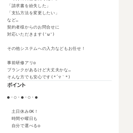
「請求書を紛失した」

「支払方法を変更したい」

など…

契約者様からのお問合せに

対応いただきます('ω')

その他システムへの入力などもお任せ！

事前研修アリ◎

ブランクがあるけど大丈夫かな…

そんな方でも安心です(*´▽｀*)
ポイント
●・○・●・○・●

　土日休みOK！

　時間や曜日も

　自分で選べる◎
