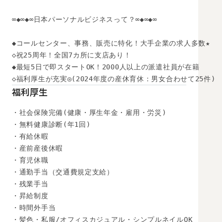
∞◆∞◆∞日本パーソナルビジネスって？∞◆∞◆∞

◆コールセンター、事務、販売に特化！大手企業の求人多数★

◇祝25周年！全国7カ所に支店あり！

◆最短5日で即スタートOK！2000人以上の派遣社員が在籍

◇福利厚生が充実◎(2024年度の産休育休：男女合わせて25件)
福利厚生
・社会保険完備(健康・厚生年金・雇用・労災)

・無料健康診断(年1回)

・有給休暇

・産前産後休暇

・育児休職

・通勤手当（交通費規定支給）

・残業手当

・昇給制度

・時間外手当

・髪色・私服/オフィスカジュアル・シンプルネイルOK
