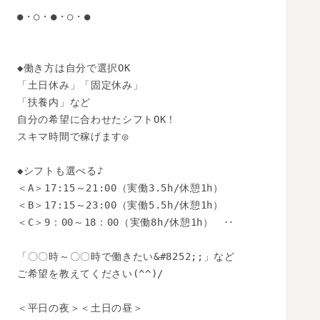
●・○・●・○・●

◆働き方は自分で選択OK

「土日休み」「固定休み」

「扶養内」など

自分の希望に合わせたシフトOK！

スキマ時間で稼げます◎

◆シフトも選べる♪

＜A＞17:15～21:00（実働3.5h/休憩1h）

＜B＞17:15～23:00（実働5.5h/休憩1h）

＜C＞9：00～18：00（実働8h/休憩1h）　‥

「〇〇時～〇〇時で働きたい&#8252;;」など

ご希望を教えてください(^^)/

＜平日の夜＞＜土日の昼＞
