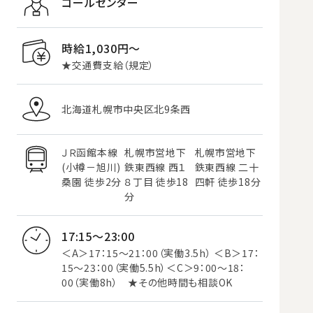
コールセンター
時給1,030円〜
★交通費支給（規定）
北海道札幌市中央区北9条西
ＪＲ函館本線
札幌市営地下
札幌市営地下
(小樽－旭川)
鉄東西線 西１
鉄東西線 二十
桑園 徒歩2分
８丁目 徒歩18
四軒 徒歩18分
分
17:15～23:00
＜A＞17：15～21：00（実働3.5h） ＜B＞17：
15～23：00（実働5.5h）＜C＞9：00～18：
00（実働8h） ★その他時間も相談OK