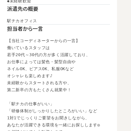
◆未経験歓迎
派遣先の概要
駅チカオフィス
担当者から一言
【当社コーディネーターからの一言】

働いているスタッフは

若手20代～30代の方が多く活躍しており、

お仕事によっては髪色・髪型自由や

ネイルOK、ピアスOK、私服OKなど

オシャレも楽しめます♪

未経験からスタートされる方や、

第二新卒の方もたくさん就業中！

「駅チカの仕事がいい」

「研修体制がしっかりしたところがいい」など

1対1でじっくりご要望をお聞きしながら、

あなたが活躍できる環境を一緒にお探しします◎
