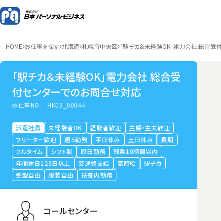
HOME
お仕事を探す
北海道
札幌市中央区
「駅チカ＆未経験OK」電力会社 総合受
「駅チカ＆未経験OK」電力会社 総合受
付センターでのお問合せ対応
お仕事NO.
HK03_00044
派遣社員
未経験者OK
経験者歓迎
主婦・主夫歓迎
フリーター歓迎
週５勤務
平日休み
土日休み
長期
フルタイム
シフト制
即日勤務
残業10時間以内
年間休日120日以上
交通費支給
高時給
駅チカ
髪型自由
服装自由
扶養内勤務
コールセンター