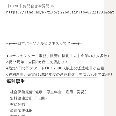
【LINE】お問合せや質問OK 

https://line.me/R/ti/p/@226auiih?ts=07221731&oat_
∞◆∞◆∞日本パーソナルビジネスって？∞◆∞◆∞

◆コールセンター、事務、販売に特化！大手企業の求人多数★

◇祝25周年！全国7カ所に支店あり！

◆最短5日で即スタートOK！2000人以上の派遣社員が在籍

◇福利厚生が充実◎(2024年度の産休育休：男女合わせて25件)
福利厚生
・社会保険完備(健康・厚生年金・雇用・労災)

・無料健康診断(年1回)

・有給休暇

・産前産後休暇
