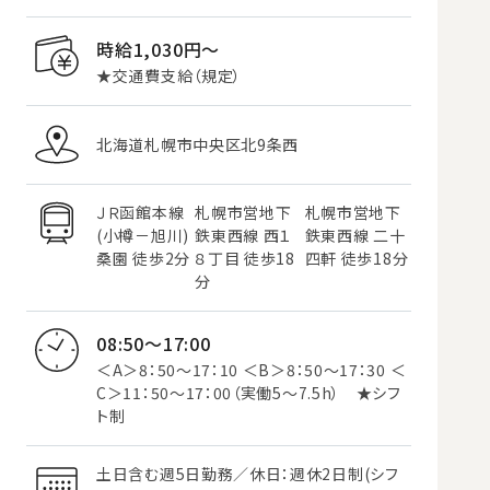
時給1,030円〜
★交通費支給（規定）
北海道札幌市中央区北9条西
ＪＲ函館本線
札幌市営地下
札幌市営地下
(小樽－旭川)
鉄東西線 西１
鉄東西線 二十
桑園 徒歩2分
８丁目 徒歩18
四軒 徒歩18分
分
08:50～17:00
＜A＞8：50～17：10 ＜B＞8：50～17：30 ＜
C＞11：50～17：00（実働5～7.5h） ★シフ
ト制
土日含む週5日勤務／休日：週休2日制(シフ