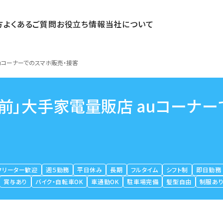
方
よくあるご質問
お役立ち情報
当社について
uコーナーでのスマホ販売・接客
前」大手家電量販店 auコーナー
フリーター歓迎
週５勤務
平日休み
長期
フルタイム
シフト制
即日勤務
賞与あり
バイク・自転車OK
車通勤OK
駐車場完備
髪型自由
制服あ