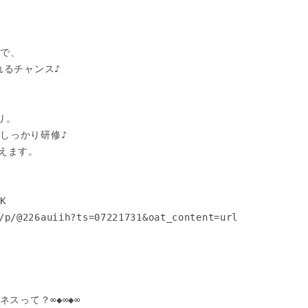
で、

るチャンス♪

。

しっかり研修♪

えます。

 

/p/@226auiih?ts=07221731&oat_content=url

スって？∞◆∞◆∞
