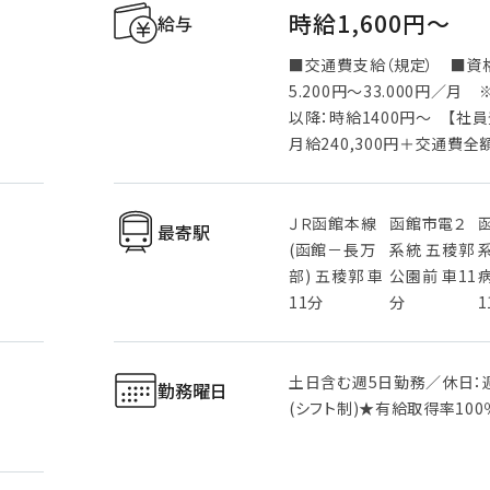
時給1,600円〜
給与
■交通費支給（規定） ■資
5.200円～33.000円／月
以降：時給1400円～ 【社
月給240,300円＋交通費全
ＪＲ函館本線
函館市電２
最寄駅
(函館－長万
系統 五稜郭
部) 五稜郭 車
公園前 車11
11分
分
1
土日含む週5日勤務／休日：
勤務曜日
(シフト制)★有給取得率100