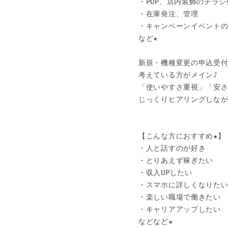
・POP、店内装飾のチラシ
・在庫発注、管理

・キャンペーンイベントの
など★

新規・機種変更の申込受付
考えている方がメイン♪

「使いやすさ重視」「安さ
じっくりヒアリングしなが
【こんな方におすすめ★】

・人と話すのが好き

・とりあえず稼ぎたい

・収入UPしたい

・スマホに詳しくなりたい
・楽しい職場で働きたい

・キャリアアップしたい

などなど★
