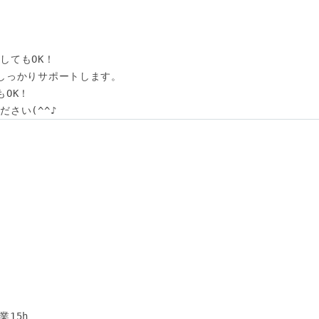
てもOK！

しっかりサポートします。

OK！

さい(^^♪
15h
