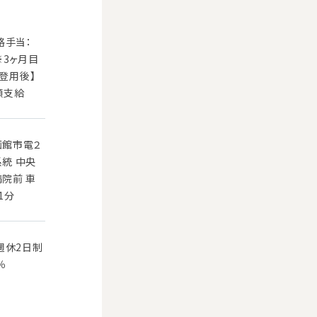
格手当：
 ※3ヶ月目
員登用後】
額支給
函館市電２
系統 中央
病院前 車
1分
週休2日制
％