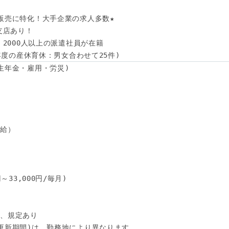
販売に特化！大手企業の求人多数★

支店あり！

！2000人以上の派遣社員が在籍

4年度の産休育休：男女合わせて25件)
生年金・雇用・労災)

給）

33,000円/毎月)

、規定あり

更新期間)は、勤務地により異なります。
