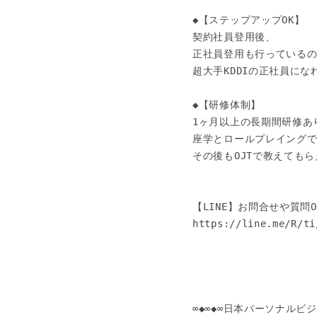
◆【ステップアップOK】

契約社員登用後、

正社員登用も行っているの
超大手KDDIの正社員になれ
◆【研修体制】

1ヶ月以上の長期間研修あり
座学とロールプレイングで
その後もOJTで教えてもら
【LINE】お問合せや質問OK
https://line.me/R/ti
∞◆∞◆∞日本パーソナルビジネ