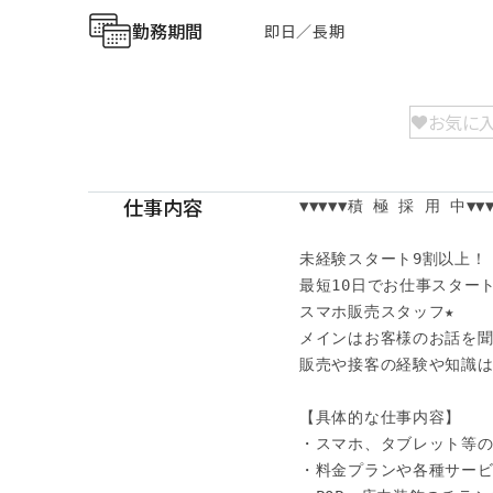
勤務期間
即日／長期
お気に
仕事内容
▼▼▼▼▼積 極 採 用 中▼▼▼▼
未経験スタート9割以上！

最短10日でお仕事スタート
スマホ販売スタッフ★

メインはお客様のお話を聞
販売や接客の経験や知識は
【具体的な仕事内容】

・スマホ、タブレット等の
・料金プランや各種サービ