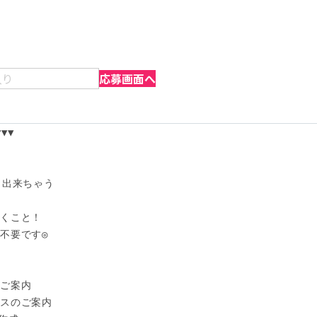
入り
応募画面へ
▼

出来ちゃう

くこと！

不要です◎

ご案内

スのご案内
