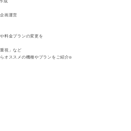
作成

企画運営

や料金プランの変更を

重視」など

らオススメの機種やプランをご紹介◎


