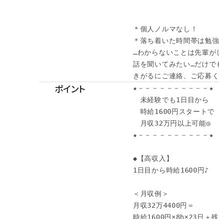
＊個人ノルマなし！

＊落ち着いた時間帯は勉強し
…わからないことは先輩が
話を聞いてみたい…だけでも
きがるにご連絡、ご応募くだ
ポイント
★－－－－－－－－－－★

　未経験でも1日目から

　時給1600円スタートで

　月収32万円以上可能◎

★－－－－－－－－－－★

◆【高収入】 

1日目から時給1600円♪

＜月収例＞

月収32万4400円＝

時給1600円×8h×23日＋残業