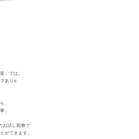


策」では、

あり◎

ら、

事。

のお試し勤務で

とができます。
