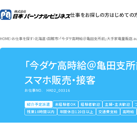
仕事をお探しの方
はじめての
HOME
お仕事を探す
北海道
函館市
「今ダケ高時給＠亀田支所前」大手家電量販店 a
「今ダケ高時給＠亀田支所
スマホ販売・接客
お仕事NO.
HK02_00316
紹介予定派遣
未経験者OK
経験者歓迎
主婦・主夫歓迎
残業10時間以内
年間休日120日以上
交通費支給
高時給