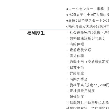
◆コールセンター、事務、
◇祝25周年！全国7カ所に
◆最短5日で即スタートOK
◇福利厚生が充実◎(202
福利厚生
・社会保険完備(健康・厚
・無料健康診断(年1回)

・有給休暇

・産前産後休暇

・育児休職

・通勤手当（交通費規定支
・残業手当

・昇給制度

・時間外手当

・資格手当(規定:5,200円～
・正社員登用制度

・研修制度

※転勤無し※勤務地による
受動喫煙対策、契約期間(