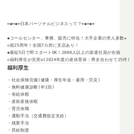
∞◆∞◆∞日本パーソナルビジネスって？∞◆∞◆∞

◆コールセンター、事務、販売に特化！大手企業の求人多数★

◇祝25周年！全国7カ所に支店あり！

◆最短5日で即スタートOK！2000人以上の派遣社員が在籍

◇福利厚生が充実◎(2024年度の産休育休：男女合わせて25件)
福利厚生
・社会保険完備(健康・厚生年金・雇用・労災)

・無料健康診断(年1回)

・有給休暇

・産前産後休暇

・育児休職

・通勤手当（交通費規定支給）

・残業手当

・昇給制度
