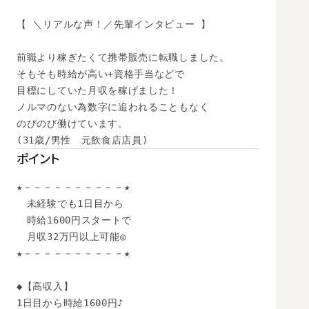
【 ＼リアルな声！／先輩インタビュー 】

前職より稼ぎたくて携帯販売に転職しました。

そもそも時給が高い+資格手当などで

目標にしていた月収を稼げました！

ノルマのない為数字に追われることもなく

のびのび働けています。

(31歳/男性　元飲食店店員)
ポイント
★－－－－－－－－－－★

　未経験でも1日目から

　時給1600円スタートで

　月収32万円以上可能◎

★－－－－－－－－－－★

◆【高収入】 

1日目から時給1600円♪
