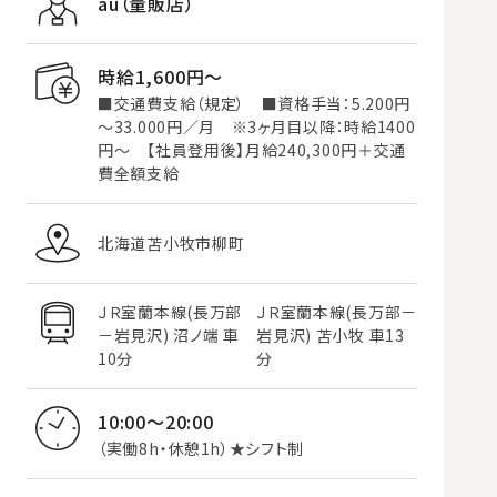
au（量販店）
時給1,600円〜
■交通費支給（規定） ■資格手当：5.200円
～33.000円／月 ※3ヶ月目以降：時給1400
円～ 【社員登用後】月給240,300円＋交通
費全額支給
北海道苫小牧市柳町
ＪＲ室蘭本線(長万部
ＪＲ室蘭本線(長万部－
－岩見沢) 沼ノ端 車
岩見沢) 苫小牧 車13
10分
分
10:00～20:00
（実働8h・休憩1h）★シフト制