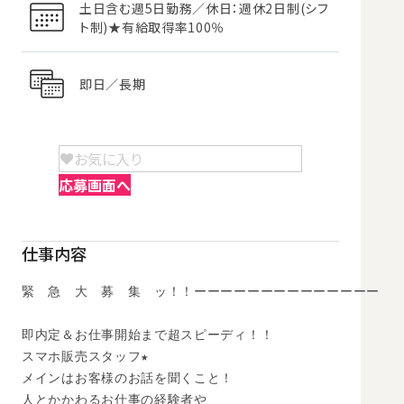
土日含む週5日勤務／休日：週休2日制(シフ
ト制)★有給取得率100％
即日／長期
お気に入り
応募画面へ
仕事内容
緊　急　大　募　集　ッ！！ーーーーーーーーーーーーーー

即内定＆お仕事開始まで超スピーディ！！

スマホ販売スタッフ★

メインはお客様のお話を聞くこと！

人とかかわるお仕事の経験者や
