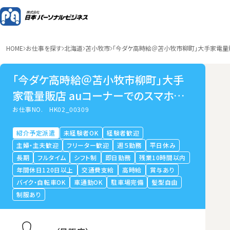
HOME
お仕事を探す
北海道
苫小牧市
「今ダケ高時給＠苫小牧市柳町」大手家電量販
「今ダケ高時給＠苫小牧市柳町」大手
家電量販店 auコーナーでのスマホ販
売・接客
お仕事NO.
HK02_00309
紹介予定派遣
未経験者OK
経験者歓迎
主婦・主夫歓迎
フリーター歓迎
週５勤務
平日休み
長期
フルタイム
シフト制
即日勤務
残業10時間以内
年間休日120日以上
交通費支給
高時給
賞与あり
バイク・自転車OK
車通勤OK
駐車場完備
髪型自由
制服あり