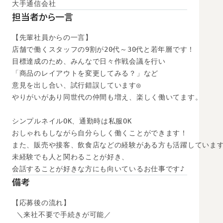
大手通信会社
担当者から一言
【先輩社員からの一言】

店舗で働くスタッフの9割が20代～30代と若年層です！

目標達成のため、みんなで日々作戦会議を行い

「商品のレイアウトを変更してみる？」など

意見を出し合い、試行錯誤しています◎

やりがいがあり同世代の仲間も増え、楽しく働いてます。

シンプルネイルOK、通勤時は私服OK

おしゃれもしながら自分らしく働くことができます！

また、販売や接客、飲食店などの経験がある方も活躍しています
未経験でも人と関わることが好き、

会話することが好きな方にも向いているお仕事です♪
備考
【応募後の流れ】

 ＼来社不要で手続きが可能／
