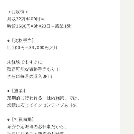
＜月収例＞

月収32万4400円＝

時給1600円×8h×23日＋残業15h

◆【資格手当】

5,200円～33,000円／月

未経験でもすぐに

取得可能な資格手当あり！

さらに毎月の収入UP↑↑

◆【施策】

定期的に行われる「社内施策」では、

業績に応じてインセンティブあり◎

◆【社員前提】

紹介予定派遣のお仕事だから、

社員になること前提のお仕事。
