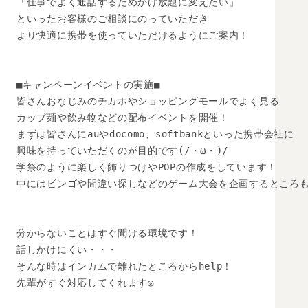
「仕事でよく通話するためかけ放題に変えたい」

といったお客様のご相談にのっていただき

より快適に携帯を使っていただけるようにご案内！

■キャンペーンイベントの実施■

皆さんおなじみのチカホやショッピングモールでよく見る

カップ麺や飲み物などの配布イベントを開催！

まずは皆さんにauやdocomo、softbankといった携帯会社に

興味を持っていただくのが目的です(/・ω・)/

学祭のように楽しく飾りつけやPOPの作成をしています！

中にはビンゴや間違い探しなどのゲーム大会を企画するところも( 
分からないことはすぐ聞ける環境です！

話しかけにくい・・・

そんな時はインカムで離れたところからhelp！

先輩がすぐ対応してくれます◎
