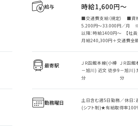
時給1,600円〜
給与
■交通費支給（規定） ■資
5.200円～33.000円／月
以降：時給1400円～ 【社
月給240,300円＋交通費全
ＪＲ函館本線(小樽
ＪＲ函館
最寄駅
－旭川) 近文 徒歩9
－旭川) 
分
分
土日含む週5日勤務／休日：
勤務曜日
(シフト制)★有給取得率100