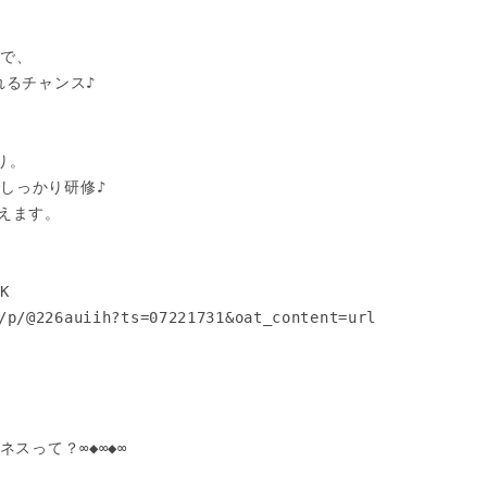
で、

るチャンス♪

。

しっかり研修♪

えます。

 

/p/@226auiih?ts=07221731&oat_content=url

スって？∞◆∞◆∞
