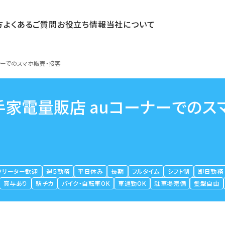
方
よくあるご質問
お役立ち情報
当社について
ナーでのスマホ販売・接客
手家電量販店 auコーナーでのス
フリーター歓迎
週５勤務
平日休み
長期
フルタイム
シフト制
即日勤務
賞与あり
駅チカ
バイク・自転車OK
車通勤OK
駐車場完備
髪型自由