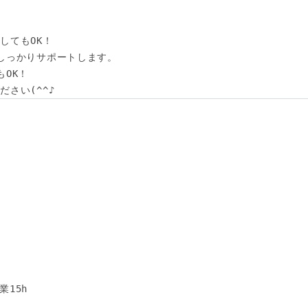
てもOK！

しっかりサポートします。

OK！

さい(^^♪
15h
