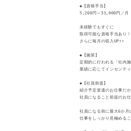
◆【資格手当】

5,200円～33,000円／月

未経験でもすぐに

取得可能な資格手当あり！
さらに毎月の収入UP↑↑

◆【施策】

定期的に行われる「社内施
業績に応じてインセンティブ
◆【社員前提】

紹介予定派遣のお仕事だか
社員になること前提のお仕
社員になる前に最大6か月
仕事をしっかり見極めるこ