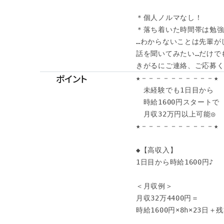
＊個人ノルマなし！

＊落ち着いた時間帯は勉強し
…わからないことは先輩が
話を聞いてみたい…だけでも
きがるにご連絡、ご応募くだ
ポイント
★－－－－－－－－－－★

　未経験でも1日目から

　時給1600円スタートで

　月収32万円以上可能◎

★－－－－－－－－－－★

◆【高収入】 

1日目から時給1600円♪

＜月収例＞

月収32万4400円＝

時給1600円×8h×23日＋残業