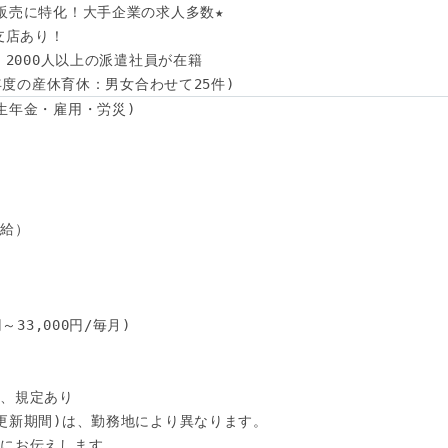
販売に特化！大手企業の求人多数★

支店あり！

！2000人以上の派遣社員が在籍

4年度の産休育休：男女合わせて25件)
生年金・雇用・労災)

給）

33,000円/毎月)

、規定あり

更新期間)は、勤務地により異なります。

にお伝えします。
