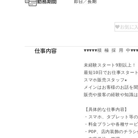
勤務期間
即日／長期
お気に
仕事内容
▼▼▼▼▼積 極 採 用 中▼▼▼▼
未経験スタート9割以上！

最短10日でお仕事スタート
スマホ販売スタッフ★

メインはお客様のお話を聞
販売や接客の経験や知識は
【具体的な仕事内容】

・スマホ、タブレット等の
・料金プランや各種サービ
・POP、店内装飾のチラシ