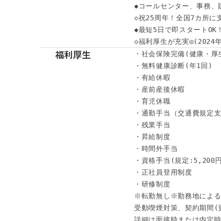
◆コールセンター、事務、
◇祝25周年！全国7カ所に
◆最短5日で即スタートOK
◇福利厚生が充実◎(202
福利厚生
・社会保険完備(健康・厚
・無料健康診断(年1回)

・有給休暇

・産前産後休暇

・育児休職

・通勤手当（交通費規定支
・残業手当

・昇給制度

・時間外手当

・資格手当(規定:5,200円～
・正社員登用制度

・研修制度

※転勤無し※勤務地による
受動喫煙対策、契約期間(
詳細は面接時または内定時