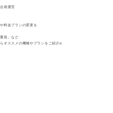
企画運営

や料金プランの変更を

重視」など

らオススメの機種やプランをご紹介◎


