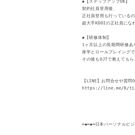
◆【ステップアップOK】

契約社員登用後、

正社員登用も行っているの
超大手KDDIの正社員になれ
◆【研修体制】

1ヶ月以上の長期間研修あり
座学とロールプレイングで
その後もOJTで教えてもら
【LINE】お問合せや質問OK
https://line.me/R/ti
∞◆∞◆∞日本パーソナルビジネ