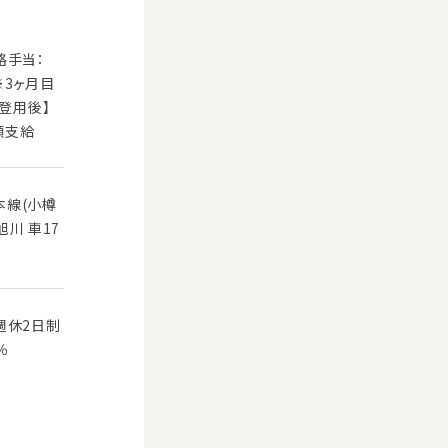
格手当：
 ※3ヶ月目
員登用後】
額支給
本線(小樽
旭川 車17
週休2日制
％