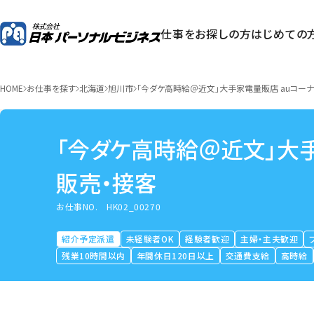
仕事をお探しの方
はじめての
HOME
お仕事を探す
北海道
旭川市
「今ダケ高時給＠近文」大手家電量販店 auコー
「今ダケ高時給＠近文」大
販売・接客
お仕事NO.
HK02_00270
紹介予定派遣
未経験者OK
経験者歓迎
主婦・主夫歓迎
残業10時間以内
年間休日120日以上
交通費支給
高時給