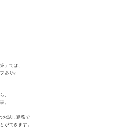


策」では、

あり◎

ら、

事。

のお試し勤務で

とができます。
