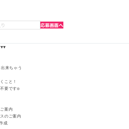
入り
応募画面へ
▼

出来ちゃう

くこと！

不要です◎

ご案内

スのご案内

作成
