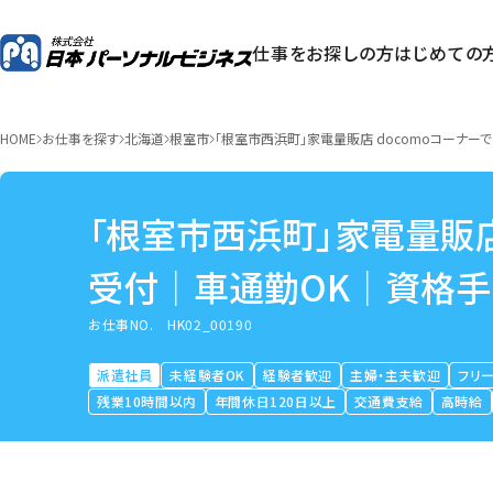
仕事をお探しの方
はじめての
HOME
お仕事を探す
北海道
根室市
「根室市西浜町」家電量販店 docomoコーナ
「根室市西浜町」家電量販店
受付｜車通勤OK｜資格手
お仕事NO.
HK02_00190
派遣社員
未経験者OK
経験者歓迎
主婦・主夫歓迎
フリ
残業10時間以内
年間休日120日以上
交通費支給
高時給