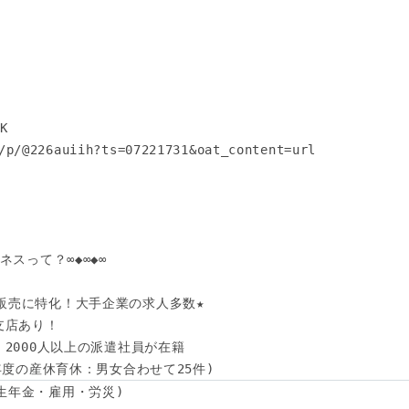
 

/p/@226auiih?ts=07221731&oat_content=url

スって？∞◆∞◆∞

販売に特化！大手企業の求人多数★

支店あり！

！2000人以上の派遣社員が在籍

4年度の産休育休：男女合わせて25件)
生年金・雇用・労災)
