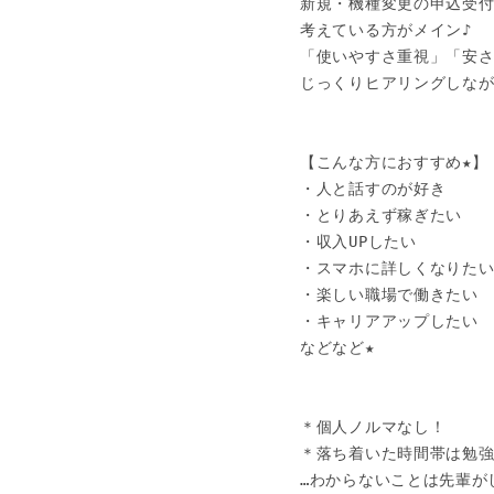
新規・機種変更の申込受付
考えている方がメイン♪

「使いやすさ重視」「安さ
じっくりヒアリングしなが
【こんな方におすすめ★】

・人と話すのが好き

・とりあえず稼ぎたい

・収入UPしたい

・スマホに詳しくなりたい
・楽しい職場で働きたい

・キャリアアップしたい

などなど★

＊個人ノルマなし！

＊落ち着いた時間帯は勉強し
…わからないことは先輩が