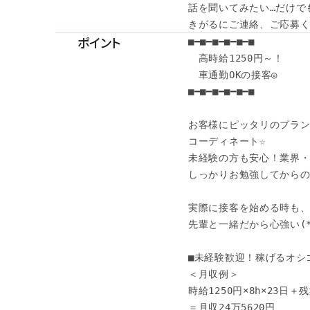
話を聞いてみたい…だけでも
きがるにご連絡、ご応募くだ
ポイント
■━■━■━■━■━■

　高時給1250円～！

　車通勤OKの接客◎

■━■━■━■━■━■

お客様にピッタリのプラン
コーディネート☆

未経験の方も安心！業界・
しっかりお勉強してからのス
実際に接客を始める時も、
先輩と一緒だから心強い(*´
■未経験歓迎！稼げるオシゴ
＜月収例＞

時給1250円×8h×23日＋残業
＝月収24万5620円
