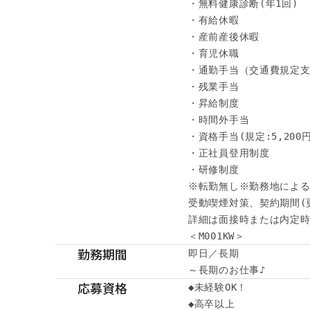
・無料健康診断(年1回)

・有給休暇

・産前産後休暇

・育児休職

・通勤手当（交通費規定支
・残業手当

・昇給制度

・時間外手当

・資格手当(規定:5,200円～
・正社員登用制度

・研修制度

※転勤無し※勤務地による
受動喫煙対策、契約期間(
詳細は面接時または内定時
＜M001KW＞
勤務期間
即日／長期

～長期のお仕事♪
応募資格
◆未経験OK！

◆高卒以上　