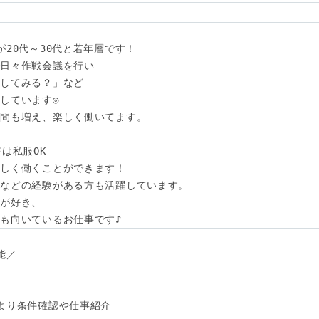
20代～30代と若年層です！

日々作戦会議を行い

してみる？」など

しています◎

間も増え、楽しく働いてます。

は私服OK

しく働くことができます！

などの経験がある方も活躍しています。

が好き、

も向いているお仕事です♪
／

より条件確認や仕事紹介
