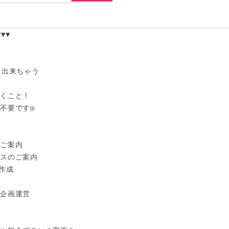
▼

出来ちゃう

くこと！

不要です◎

ご案内

スのご案内

作成

企画運営
