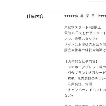
仕事内容
▼▼▼▼▼積 極 採 用 中▼▼▼▼
未経験スタート9割以上！

最短10日でお仕事スタート
スマホ販売スタッフ★

メインはお客様のお話を聞
販売や接客の経験や知識は
【具体的な仕事内容】

・スマホ、タブレット等の
・料金プランや各種サービ
・POP、店内装飾のチラシ
・在庫発注、管理

・キャンペーンイベントの
など★
