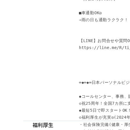
■車通勤OK◎

⇒雨の日も通勤ラクラク！

【LINE】お問合せや質問OK
https://line.me/R/ti
∞◆∞◆∞日本パーソナルビジネ
◆コールセンター、事務、
◇祝25周年！全国7カ所に
◆最短5日で即スタートOK
◇福利厚生が充実◎(202
福利厚生
・社会保険完備(健康・厚