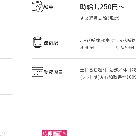
時給1,250円〜
給与
★交通費支給（規定）
ＪＲ花咲線 根室 徒
ＪＲ花咲線
最寄駅
歩30分
徒歩53分
土日含む週5日勤務／休日：
勤務曜日
(シフト制)★有給取得率100
入り
応募画面へ