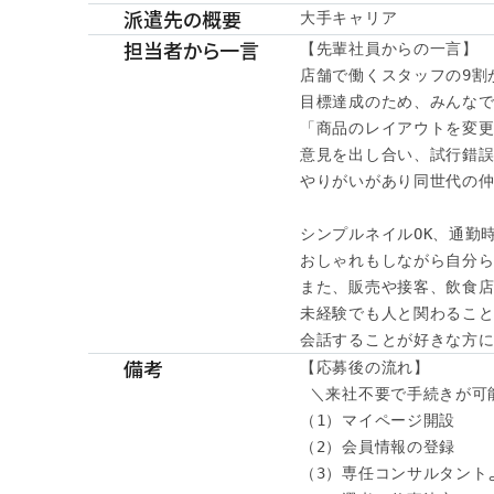
派遣先の概要
大手キャリア
担当者から一言
【先輩社員からの一言】

店舗で働くスタッフの9割が
目標達成のため、みんなで
「商品のレイアウトを変更
意見を出し合い、試行錯誤
やりがいがあり同世代の仲
シンプルネイルOK、通勤時
おしゃれもしながら自分ら
また、販売や接客、飲食店
未経験でも人と関わること
会話することが好きな方に
備考
【応募後の流れ】

 ＼来社不要で手続きが可能
（1）マイページ開設

（2）会員情報の登録

（3）専任コンサルタント