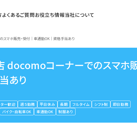
方
よくあるご質問
お役立ち情報
当社について
ーでのスマホ販売・受付｜車通勤OK｜資格手当あり
 docomoコーナーでのスマホ
当あり
ーター歓迎
週５勤務
平日休み
長期
フルタイム
シフト制
即日勤務
バイク・自転車OK
車通勤OK
制服あり