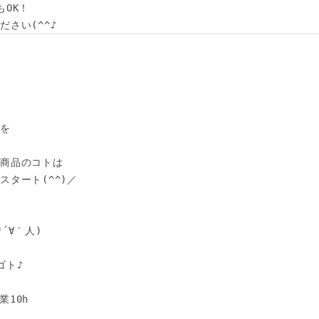
OK！

さい(^^♪
を

商品のコトは

タート(^^)／



∀｀人)

ト♪

10h
