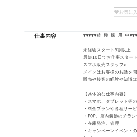
お気に
仕事内容
▼▼▼▼▼積 極 採 用 中▼▼▼▼
未経験スタート9割以上！

最短10日でお仕事スタート
スマホ販売スタッフ★

メインはお客様のお話を聞
販売や接客の経験や知識は
【具体的な仕事内容】

・スマホ、タブレット等の
・料金プランや各種サービ
・POP、店内装飾のチラシ
・在庫発注、管理

・キャンペーンイベントの