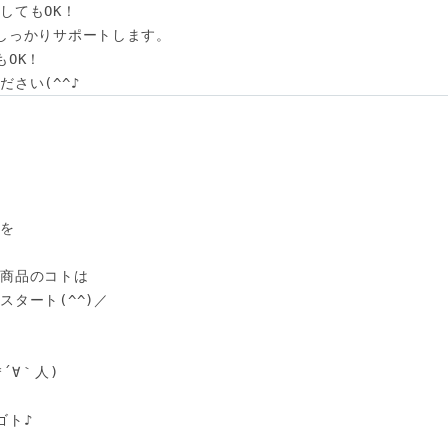
てもOK！

しっかりサポートします。

OK！

さい(^^♪
を

商品のコトは

タート(^^)／



∀｀人)

ト♪
