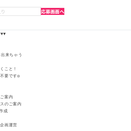
入り
応募画面へ
▼

出来ちゃう

くこと！

不要です◎

ご案内

スのご案内

作成

企画運営
