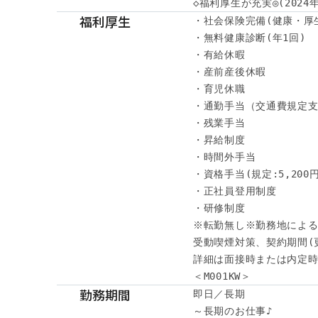
◇福利厚生が充実◎(202
福利厚生
・社会保険完備(健康・厚
・無料健康診断(年1回)

・有給休暇

・産前産後休暇

・育児休職

・通勤手当（交通費規定支
・残業手当

・昇給制度

・時間外手当

・資格手当(規定:5,200円～
・正社員登用制度

・研修制度

※転勤無し※勤務地による
受動喫煙対策、契約期間(
詳細は面接時または内定時
＜M001KW＞
勤務期間
即日／長期

～長期のお仕事♪