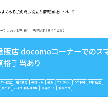
方
よくあるご質問
お役立ち情報
当社について
ーナーでのスマホ販売・受付｜車通勤OK｜資格手当あり
販店 docomoコーナーでのス
資格手当あり
ーター歓迎
週５勤務
平日休み
長期
フルタイム
シフト制
即日勤務
駅チカ
バイク・自転車OK
車通勤OK
制服あり