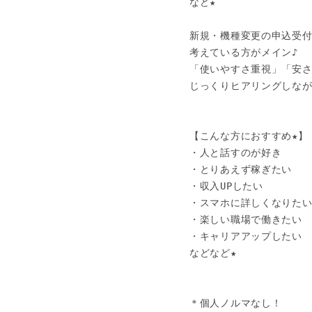
など★

新規・機種変更の申込受付
考えている方がメイン♪

「使いやすさ重視」「安さ
じっくりヒアリングしなが
【こんな方におすすめ★】

・人と話すのが好き

・とりあえず稼ぎたい

・収入UPしたい

・スマホに詳しくなりたい
・楽しい職場で働きたい

・キャリアアップしたい

などなど★

＊個人ノルマなし！
