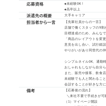
応募資格
◆未経験OK！

◆高卒以上　
派遣先の概要
大手キャリア
担当者から一言
【先輩社員からの一言】

店舗で働くスタッフの9割が
目標達成のため、みんなで
「商品のレイアウトを変更
意見を出し合い、試行錯誤
やりがいがあり同世代の仲
シンプルネイルOK、通勤時
おしゃれもしながら自分ら
また、販売や接客、飲食店
未経験でも人と関わること
会話することが好きな方に
備考
【応募後の流れ】

 ＼来社不要で手続きが可能
（1）マイページ開設
