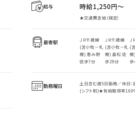
時給1,250円〜
給与
★交通費支給（規定）
ＪＲ千歳線
ＪＲ千歳線
Ｊ
最寄駅
(苫小牧－札
(苫小牧－札
(
幌) 恵み野
幌) 島松 徒
幌
徒歩7分
歩29分
歩
土日含む週5日勤務／休日：
勤務曜日
(シフト制)★有給取得率100