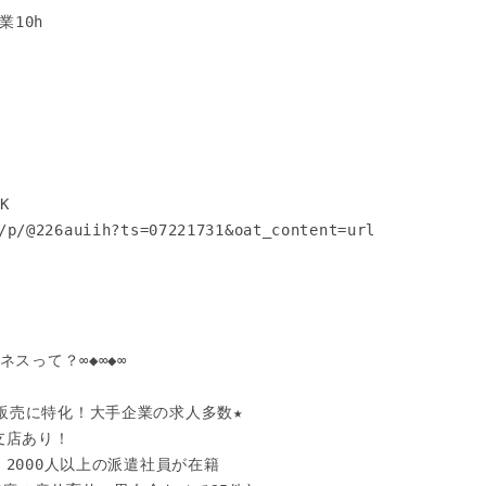
10h

 

/p/@226auiih?ts=07221731&oat_content=url

スって？∞◆∞◆∞

販売に特化！大手企業の求人多数★

支店あり！

！2000人以上の派遣社員が在籍
