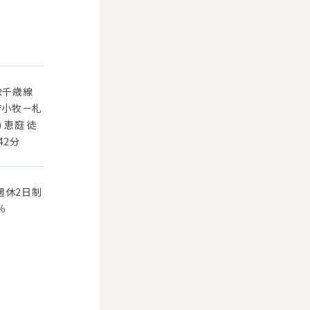
Ｒ千歳線
苫小牧－札
) 恵庭 徒
42分
週休2日制
％