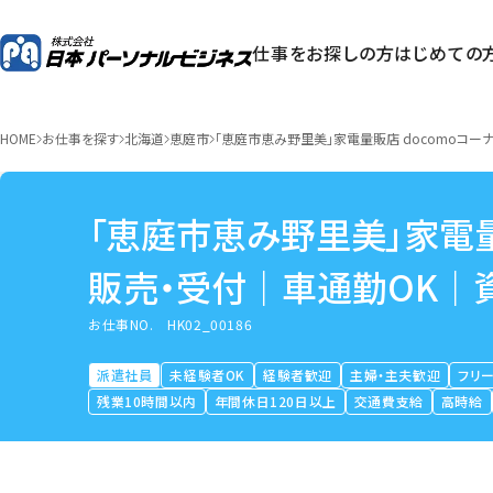
仕事をお探しの方
はじめての
HOME
お仕事を探す
北海道
恵庭市
「恵庭市恵み野里美」家電量販店 docomoコ
「恵庭市恵み野里美」家電量
販売・受付｜車通勤OK｜
お仕事NO.
HK02_00186
派遣社員
未経験者OK
経験者歓迎
主婦・主夫歓迎
フリ
残業10時間以内
年間休日120日以上
交通費支給
高時給