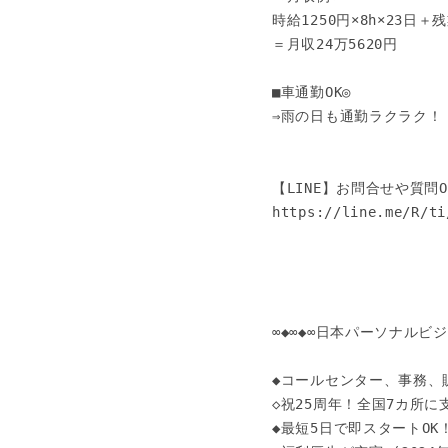
時給1250円×8h×23日＋残業
＝月収24万5620円

■車通勤OK◎

⇒雨の日も通勤ラクラク！

【LINE】お問合せや質問OK
https://line.me/R/ti
∞◆∞◆∞日本パーソナルビジネ
◆コールセンター、事務、
◇祝25周年！全国7カ所に
◆最短5日で即スタートOK