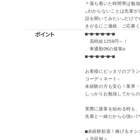
＊落ち着いた時間帯は勉強し
…わからないことは先輩が
話を聞いてみたい…だけでも
きがるにご連絡、ご応募くだ
ポイント
■━■━■━■━■━■

　高時給1250円～！

　車通勤OKの接客◎

■━■━■━■━■━■

お客様にピッタリのプラン
コーディネート☆

未経験の方も安心！業界・
しっかりお勉強してからのス
実際に接客を始める時も、
先輩と一緒だから心強い(*´
■未経験歓迎！稼げるオシゴ
＜月収例＞
