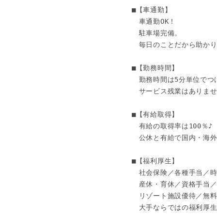
■【車通勤】

　車通勤OK！

　駐車場完備。

　毎日のことだから助かり
■【勤務時間】 

　勤務時間は5分単位でつけ
　サービス残業はありません
■【有給取得】 

　有給の取得率は100％♪ 

　公休と有給で国内・海外
■【福利厚生】 

　社会保険／各種手当／時間
　産休・育休／資格手当／
　リゾート施設優待／無料
　大手ならではの福利厚生