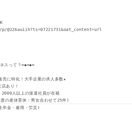
 

/p/@226auiih?ts=07221731&oat_content=url

スって？∞◆∞◆∞

販売に特化！大手企業の求人多数★

支店あり！

！2000人以上の派遣社員が在籍

4年度の産休育休：男女合わせて25件)
生年金・雇用・労災)
