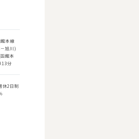
函館本線
樽－旭川)
(函館本
車13分
週休2日制
％