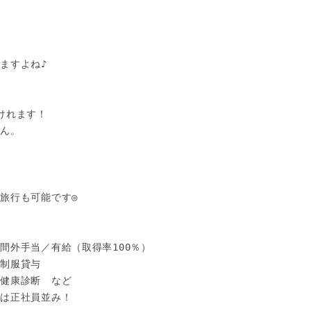
ますよね♪

れます！ 

。 

旅行も可能です◎

外手当／有給（取得率100％） 

制服貸与 

健康診断　など 

は正社員並み！ 
