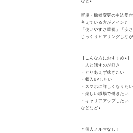
など★

新規・機種変更の申込受付
考えている方がメイン♪

「使いやすさ重視」「安さ
じっくりヒアリングしなが
【こんな方におすすめ★】

・人と話すのが好き

・とりあえず稼ぎたい

・収入UPしたい

・スマホに詳しくなりたい
・楽しい職場で働きたい

・キャリアアップしたい

などなど★

＊個人ノルマなし！
