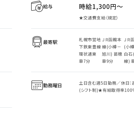
時給1,300円〜
給与
★交通費支給（規定）
札幌市営地
ＪＲ函館本
ＪＲ
最寄駅
下鉄東豊線
線(小樽－
(小
環状通東
旭川) 苗穂
白石
車7分
車9分
線) 
土日含む週5日勤務／休日：
勤務曜日
(シフト制)★有給取得率100