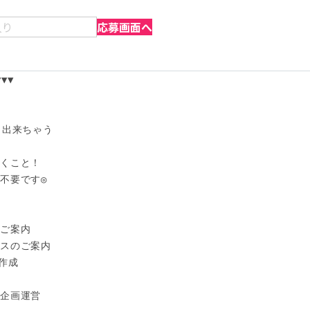
入り
応募画面へ
▼

出来ちゃう

くこと！

不要です◎

ご案内

スのご案内

作成

企画運営
