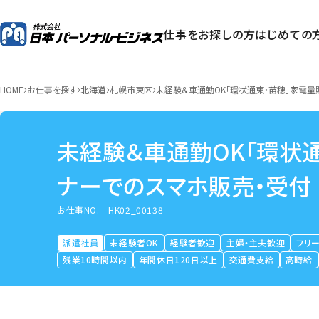
仕事をお探しの方
はじめての
HOME
お仕事を探す
北海道
札幌市東区
未経験＆車通勤OK「環状通東・苗穂」家電量販店
未経験＆車通勤OK「環状通東
ナーでのスマホ販売・受付
お仕事NO.
HK02_00138
派遣社員
未経験者OK
経験者歓迎
主婦・主夫歓迎
フリ
残業10時間以内
年間休日120日以上
交通費支給
高時給