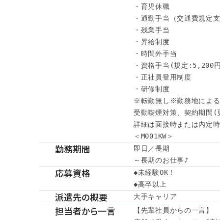
・育児休職

・通勤手当（交通費規定支
・残業手当

・昇給制度

・時間外手当

・資格手当(規定:5,200円～
・正社員登用制度

・研修制度

※転勤無し※勤務地による
受動喫煙対策、契約期間(
詳細は面接時または内定時
＜M001KW＞
勤務期間
即日／長期

～長期のお仕事♪
応募資格
◆未経験OK！

◆高卒以上　
派遣先の概要
大手キャリア
担当者から一言
【先輩社員からの一言】
