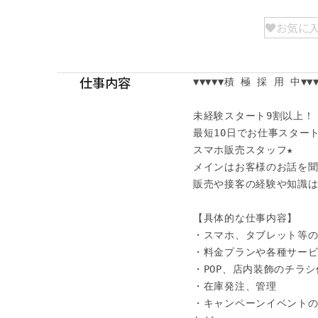
お気に
仕事内容
▼▼▼▼▼積 極 採 用 中▼▼▼▼
未経験スタート9割以上！

最短10日でお仕事スタート
スマホ販売スタッフ★

メインはお客様のお話を聞
販売や接客の経験や知識は
【具体的な仕事内容】

・スマホ、タブレット等の
・料金プランや各種サービ
・POP、店内装飾のチラシ
・在庫発注、管理

・キャンペーンイベントの