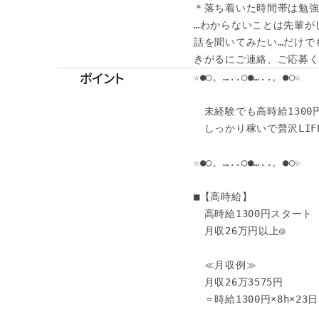
＊落ち着いた時間帯は勉強し
…わからないことは先輩が
話を聞いてみたい…だけでも
きがるにご連絡、ご応募くだ
ポイント
☆●○。…..○●…..。●○☆

　未経験でも高時給1300円
　しっかり稼いで贅沢LIFE
☆●○。…..○●…..。●○☆

■【高時給】 

　高時給1300円スタート 

　月収26万円以上◎ 

　≪月収例≫ 

　月収26万3575円 

　＝時給1300円×8h×23日