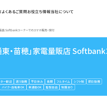
方
よくあるご質問
お役立ち情報
当社について
 Softbankコーナーでのスマホ販売・受付
・苗穂」家電量販店 Softban
ーター歓迎
週５勤務
平日休み
長期
フルタイム
シフト制
即日勤務
バイク・自転車OK
車通勤OK
髪型自由
制服あり