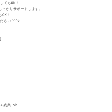
てもOK！

しっかりサポートします。

OK！

さい(^^♪




＋残業15h
