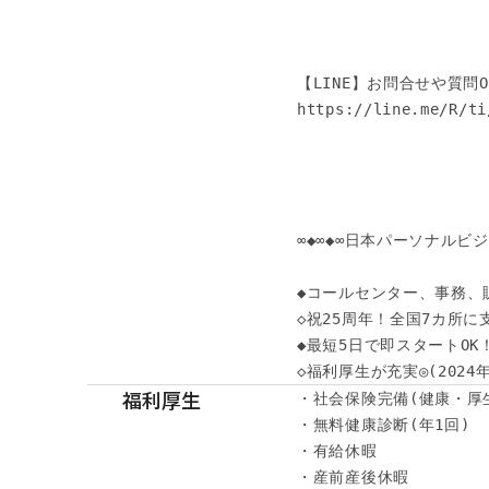
【LINE】お問合せや質問OK
https://line.me/R/ti
∞◆∞◆∞日本パーソナルビジネ
◆コールセンター、事務、
◇祝25周年！全国7カ所に
◆最短5日で即スタートOK
◇福利厚生が充実◎(202
福利厚生
・社会保険完備(健康・厚
・無料健康診断(年1回)

・有給休暇

・産前産後休暇
