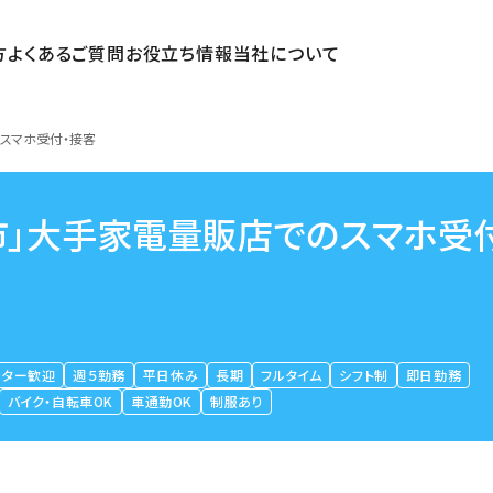
方
よくあるご質問
お役立ち情報
当社について
スマホ受付・接客
市」大手家電量販店でのスマホ受
ーター歓迎
週５勤務
平日休み
長期
フルタイム
シフト制
即日勤務
バイク・自転車OK
車通勤OK
制服あり