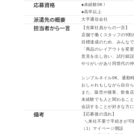
応募資格
◆未経験OK！

◆高卒以上　
派遣先の概要
大手通信会社
担当者から一言
【先輩社員からの一言】

店舗で働くスタッフの9割が
目標達成のため、みんなで
「商品のレイアウトを変更
意見を出し合い、試行錯誤
やりがいがあり同世代の仲
シンプルネイルOK、通勤時
おしゃれもしながら自分ら
また、販売や接客、飲食店
未経験でも人と関わること
会話することが好きな方に
備考
【応募後の流れ】

 ＼来社不要で手続きが可能
（1）マイページ開設
