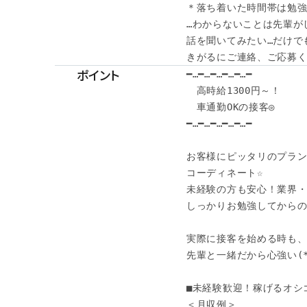
＊落ち着いた時間帯は勉強し
…わからないことは先輩が
話を聞いてみたい…だけでも
きがるにご連絡、ご応募くだ
ポイント
━…━…━…━…━…━

　高時給1300円～！

　車通勤OKの接客◎

━…━…━…━…━…━

お客様にピッタリのプラン
コーディネート☆

未経験の方も安心！業界・
しっかりお勉強してからのス
実際に接客を始める時も、
先輩と一緒だから心強い(*´
■未経験歓迎！稼げるオシゴ
＜月収例＞
