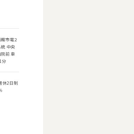
函館市電２
系統 中央
病院前 車
1分
週休2日制
％