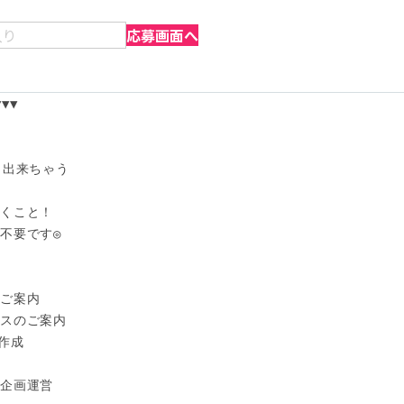
入り
応募画面へ
▼

出来ちゃう

くこと！

不要です◎

ご案内

スのご案内

作成

企画運営
