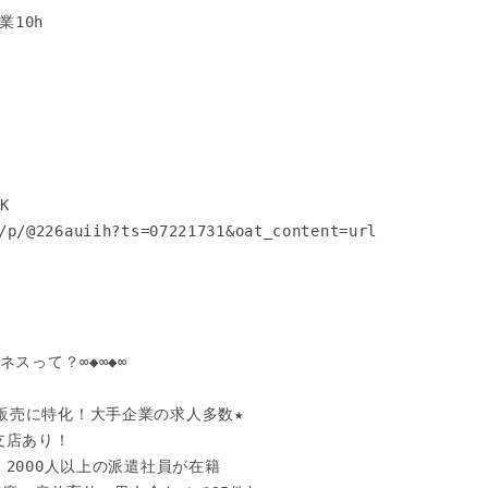
10h

 

/p/@226auiih?ts=07221731&oat_content=url

スって？∞◆∞◆∞

販売に特化！大手企業の求人多数★

支店あり！

！2000人以上の派遣社員が在籍
