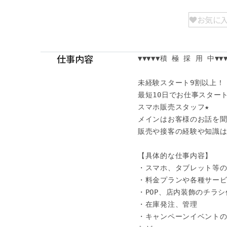
お気に
仕事内容
▼▼▼▼▼積 極 採 用 中▼▼▼▼
未経験スタート9割以上！

最短10日でお仕事スタート
スマホ販売スタッフ★

メインはお客様のお話を聞
販売や接客の経験や知識は
【具体的な仕事内容】

・スマホ、タブレット等の
・料金プランや各種サービ
・POP、店内装飾のチラシ
・在庫発注、管理

・キャンペーンイベントの