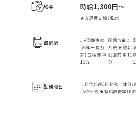
時給1,300円〜
給与
★交通費支給（規定）
ＪＲ函館本線
函館市電２
最寄駅
(函館－長万
系統 五稜郭
部) 五稜郭 車
公園前 車11
11分
分
1
土日含む週5日勤務／休日：
勤務曜日
(シフト制)★有給取得率100