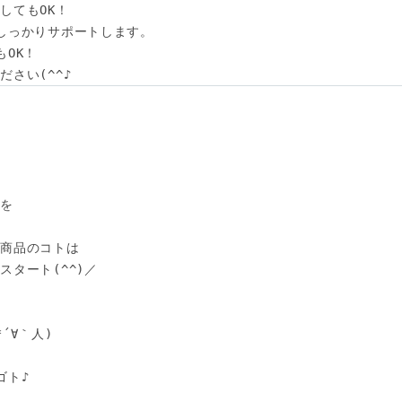
てもOK！

しっかりサポートします。

OK！

さい(^^♪
を

商品のコトは

タート(^^)／



∀｀人)

ト♪
