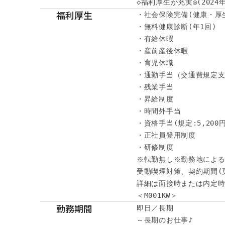
◇福利厚生が充実◎(202
福利厚生
・社会保険完備(健康・厚
・無料健康診断(年1回)

・有給休暇

・産前産後休暇

・育児休職

・通勤手当（交通費規定支
・残業手当

・昇給制度

・時間外手当

・資格手当(規定:5,200円～
・正社員登用制度

・研修制度

※転勤無し※勤務地による
受動喫煙対策、契約期間(
詳細は面接時または内定時
＜M001KW＞
勤務期間
即日／長期

～長期のお仕事♪