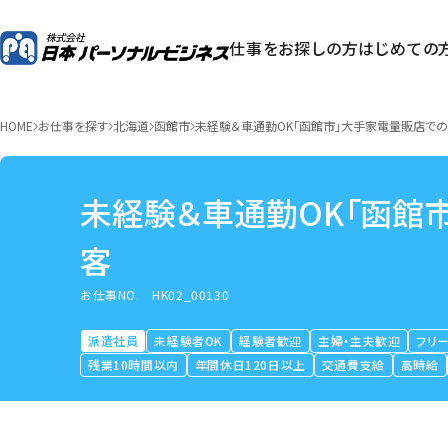
仕事をお探しの方
はじめての
HOME
お仕事を探す
北海道
函館市
未経験＆車通勤OK「函館市」大手家電量販店での
未経験＆車通勤OK「函館
客
お仕事NO.
HK02_00130
派遣社員
未経験者OK
経験者歓迎
主婦・主夫歓迎
フリ
残業10時間以内
年間休日120日以上
交通費支給
高時給