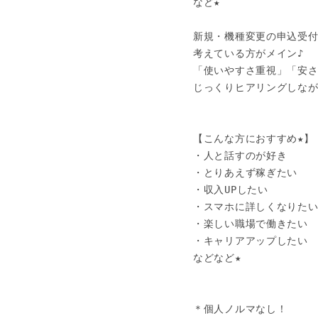
など★

新規・機種変更の申込受付
考えている方がメイン♪

「使いやすさ重視」「安さ
じっくりヒアリングしなが
【こんな方におすすめ★】

・人と話すのが好き

・とりあえず稼ぎたい

・収入UPしたい

・スマホに詳しくなりたい
・楽しい職場で働きたい

・キャリアアップしたい

などなど★

＊個人ノルマなし！
