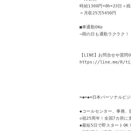
時給1300円×8h×23日＋残業
＝月収25万5450円

■車通勤OK◎

⇒雨の日も通勤ラクラク！

【LINE】お問合せや質問OK
https://line.me/R/ti
∞◆∞◆∞日本パーソナルビジネ
◆コールセンター、事務、
◇祝25周年！全国7カ所に
◆最短5日で即スタートOK