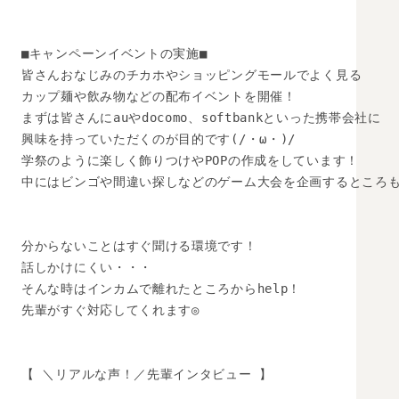
■キャンペーンイベントの実施■

皆さんおなじみのチカホやショッピングモールでよく見る

カップ麺や飲み物などの配布イベントを開催！

まずは皆さんにauやdocomo、softbankといった携帯会社に

興味を持っていただくのが目的です(/・ω・)/

学祭のように楽しく飾りつけやPOPの作成をしています！

中にはビンゴや間違い探しなどのゲーム大会を企画するところも( 
分からないことはすぐ聞ける環境です！

話しかけにくい・・・

そんな時はインカムで離れたところからhelp！

先輩がすぐ対応してくれます◎

【 ＼リアルな声！／先輩インタビュー 】
