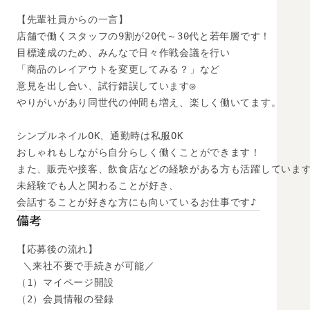
【先輩社員からの一言】

店舗で働くスタッフの9割が20代～30代と若年層です！

目標達成のため、みんなで日々作戦会議を行い

「商品のレイアウトを変更してみる？」など

意見を出し合い、試行錯誤しています◎

やりがいがあり同世代の仲間も増え、楽しく働いてます。

シンプルネイルOK、通勤時は私服OK

おしゃれもしながら自分らしく働くことができます！

また、販売や接客、飲食店などの経験がある方も活躍しています
未経験でも人と関わることが好き、

会話することが好きな方にも向いているお仕事です♪
備考
【応募後の流れ】

 ＼来社不要で手続きが可能／

（1）マイページ開設

（2）会員情報の登録
