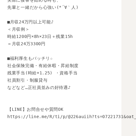
実際に接客を始める時も、

先輩と一緒だから心強い(*´∀｀人)

■月収24万円以上可能♪

＜月収例＞

時給1200円×8h×23日＋残業15h

＝月収24万3300円

■福利厚生もバッチリ☆ 

社会保険完備・有給休暇・昇給制度

残業手当(時給×1.25) ・資格手当

社員割引・制服貸与

などなど…正社員並みの好待遇♪ 

【LINE】お問合せや質問OK 

https://line.me/R/ti/p/@226auiih?ts=07221731&oat_