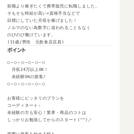
前職より稼ぎたくて携帯販売に転職しました。

そもそも時給が高い+資格手当などで

目標にしていた月収を稼げました！

ノルマのない為数字に追われることもなく

のびのび働けています。

(31歳/男性　元飲食店店員)
ポイント
○～○～○～○～○～○

　月収24万以上OK！

　未経験OKの接客♪

○～○～○～○～○～○

お客様にピッタリのプランを

コーディネート☆

未経験の方も安心！業界・商品のコトは

しっかりお勉強してからのスタート(^^)／
