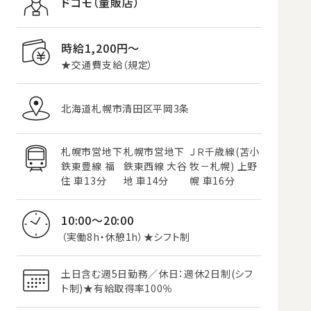
ドコモ（量販店）
時給1,200円〜
★交通費支給（規定）
北海道札幌市清田区平岡3条
札幌市営地下
札幌市営地下
ＪＲ千歳線(苫小
鉄東豊線 福
鉄東西線 大谷
牧－札幌) 上野
住 車13分
地 車14分
幌 車16分
10:00～20:00
（実働8h・休憩1h）★シフト制
土日含む週5日勤務／休日：週休2日制(シフ
ト制)★有給取得率100％