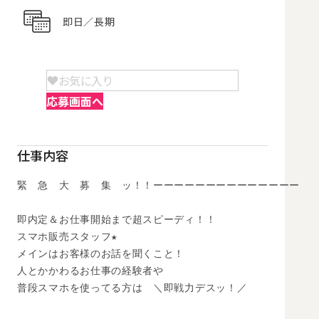
即日／長期
お気に入り
応募画面へ
仕事内容
緊　急　大　募　集　ッ！！ーーーーーーーーーーーーーー

即内定＆お仕事開始まで超スピーディ！！

スマホ販売スタッフ★

メインはお客様のお話を聞くこと！

人とかかわるお仕事の経験者や

普段スマホを使ってる方は　＼即戦力デスッ！／
