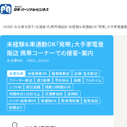
HOME
お仕事を探す
北海道
札幌市清田区
未経験＆車通勤OK「発寒」大手家電量
未経験＆車通勤OK「発寒」大手家電量
販店 携帯コーナーでの接客・案内
お仕事NO.
HK02_00101
派遣社員
未経験者OK
経験者歓迎
主婦・主夫歓迎
フリーター歓迎
週５勤務
平日休み
長期
フルタイム
シフト制
即日勤務
残業10時間以内
年間休日120日以上
交通費支給
高時給
バイク・自転車OK
車通勤OK
駐車場完備
髪型自由
制服あり