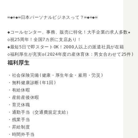
∞◆∞◆∞日本パーソナルビジネスって？∞◆∞◆∞

◆コールセンター、事務、販売に特化！大手企業の求人多数★

◇祝25周年！全国7カ所に支店あり！

◆最短5日で即スタートOK！2000人以上の派遣社員が在籍

◇福利厚生が充実◎(2024年度の産休育休：男女合わせて25件)
福利厚生
・社会保険完備(健康・厚生年金・雇用・労災)

・無料健康診断(年1回)

・有給休暇

・産前産後休暇

・育児休職

・通勤手当（交通費規定支給）

・残業手当

・昇給制度

・時間外手当
