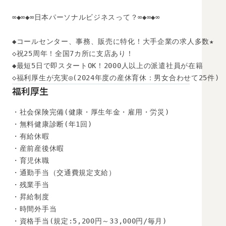
∞◆∞◆∞日本パーソナルビジネスって？∞◆∞◆∞

◆コールセンター、事務、販売に特化！大手企業の求人多数★

◇祝25周年！全国7カ所に支店あり！

◆最短5日で即スタートOK！2000人以上の派遣社員が在籍

◇福利厚生が充実◎(2024年度の産休育休：男女合わせて25件)
福利厚生
・社会保険完備(健康・厚生年金・雇用・労災)

・無料健康診断(年1回)

・有給休暇

・産前産後休暇

・育児休職

・通勤手当（交通費規定支給）

・残業手当

・昇給制度

・時間外手当

・資格手当(規定:5,200円～33,000円/毎月)
