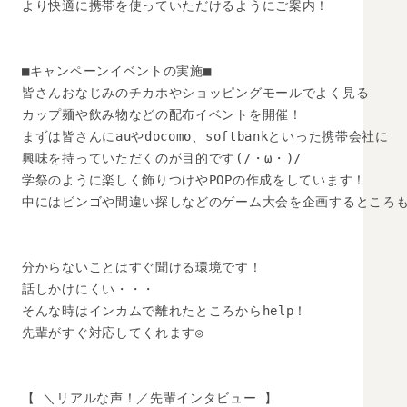
より快適に携帯を使っていただけるようにご案内！

■キャンペーンイベントの実施■

皆さんおなじみのチカホやショッピングモールでよく見る

カップ麺や飲み物などの配布イベントを開催！

まずは皆さんにauやdocomo、softbankといった携帯会社に

興味を持っていただくのが目的です(/・ω・)/

学祭のように楽しく飾りつけやPOPの作成をしています！

中にはビンゴや間違い探しなどのゲーム大会を企画するところも( 
分からないことはすぐ聞ける環境です！

話しかけにくい・・・

そんな時はインカムで離れたところからhelp！

先輩がすぐ対応してくれます◎

【 ＼リアルな声！／先輩インタビュー 】
