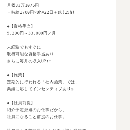
月収33万1075円

＝時給1700円×8h×22日＋残(15h)

◆【資格手当】

5,200円～33,000円／月

未経験でもすぐに

取得可能な資格手当あり！

さらに毎月の収入UP↑↑

◆【施策】

定期的に行われる「社内施策」では、

業績に応じてインセンティブあり◎

◆【社員前提】

紹介予定派遣のお仕事だから、

社員になること前提のお仕事。
