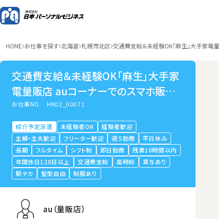
HOME
お仕事を探す
北海道
札幌市北区
交通費支給＆未経験OK「麻生」大手家電量
交通費支給＆未経験OK「麻生」大手家
電量販店 auコーナーでのスマホ販売・
接客・受付
お仕事NO.
HK02_00071
紹介予定派遣
未経験者OK
経験者歓迎
主婦・主夫歓迎
フリーター歓迎
週５勤務
平日休み
長期
フルタイム
シフト制
即日勤務
残業10時間以内
年間休日120日以上
交通費支給
高時給
賞与あり
駅チカ
髪型自由
制服あり
au（量販店）