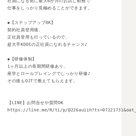
社員になる前に最大6か月のお試し勤務で

仕事をしっかり見極めることができます。

◆【ステップアップOK】

契約社員登用後、

正社員登用も行っているので、

超大手KDDIの正社員になれるチャンス♪

◆【研修体制】

1ヶ月以上の長期間研修あり。

座学とロールプレイングでしっかり研修♪

その後もOJTで教えてもらえます。

【LINE】お問合せや質問OK 

https://line.me/R/ti/p/@226auiih?ts=07221731&oat_