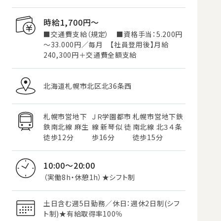
時給1,700円〜
■交通費支給（規定） ■資格手当：5.200円
～33.000円／毎月 【社員登用後】月給
240,300円＋交通費全額支給
北海道札幌市北区北36条西
札幌市営地下
ＪＲ学園都市
札幌市営地下鉄
鉄南北線 麻生
線 新琴似 徒
南北線 北３４条
徒歩12分
歩16分
徒歩15分
10:00～20:00
（実働8h・休憩1h）★シフト制
土日含む週5日勤務／休日：週休2日制(シフ
ト制)★有給取得率100％