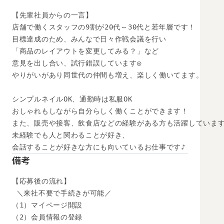
【先輩社員からの一言】

店舗で働くスタッフの9割が20代～30代と若年層です！

目標達成のため、みんなで日々作戦会議を行い

「商品のレイアウトを変更してみる？」など

意見を出し合い、試行錯誤しています◎

やりがいがあり同世代の仲間も増え、楽しく働いてます。

シンプルネイルOK、通勤時は私服OK

おしゃれもしながら自分らしく働くことができます！

また、販売や接客、飲食店などの経験がある方も活躍しています
未経験でも人と関わることが好き、

会話することが好きな方にも向いているお仕事です♪
備考
【応募後の流れ】

 ＼来社不要で手続きが可能／

（1）マイページ開設

（2）会員情報の登録
