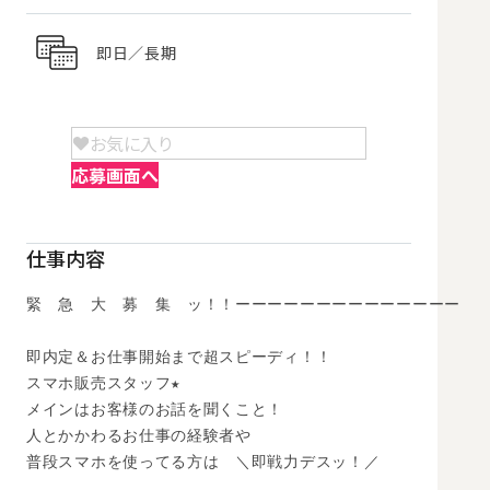
即日／長期
お気に入り
応募画面へ
仕事内容
緊　急　大　募　集　ッ！！ーーーーーーーーーーーーーー

即内定＆お仕事開始まで超スピーディ！！

スマホ販売スタッフ★

メインはお客様のお話を聞くこと！

人とかかわるお仕事の経験者や

普段スマホを使ってる方は　＼即戦力デスッ！／
