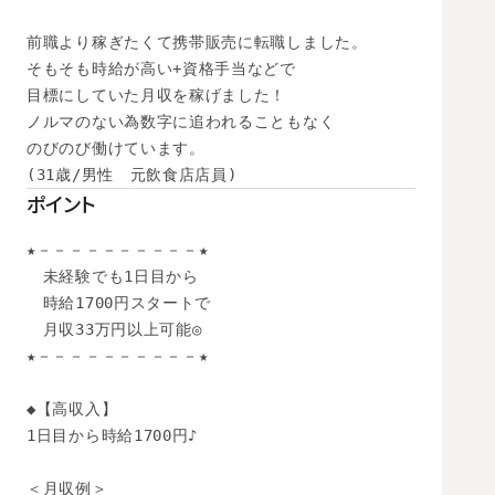
前職より稼ぎたくて携帯販売に転職しました。

そもそも時給が高い+資格手当などで

目標にしていた月収を稼げました！

ノルマのない為数字に追われることもなく

のびのび働けています。

(31歳/男性　元飲食店店員)
ポイント
★－－－－－－－－－－★

　未経験でも1日目から

　時給1700円スタートで

　月収33万円以上可能◎

★－－－－－－－－－－★

◆【高収入】 

1日目から時給1700円♪

＜月収例＞
