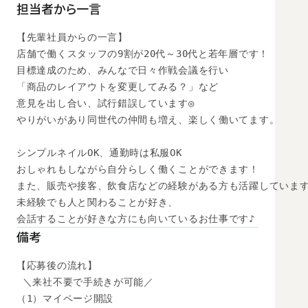
担当者から一言
【先輩社員からの一言】

店舗で働くスタッフの9割が20代～30代と若年層です！

目標達成のため、みんなで日々作戦会議を行い

「商品のレイアウトを変更してみる？」など

意見を出し合い、試行錯誤しています◎

やりがいがあり同世代の仲間も増え、楽しく働いてます。

シンプルネイルOK、通勤時は私服OK

おしゃれもしながら自分らしく働くことができます！

また、販売や接客、飲食店などの経験がある方も活躍しています
未経験でも人と関わることが好き、

会話することが好きな方にも向いているお仕事です♪
備考
【応募後の流れ】

 ＼来社不要で手続きが可能／

（1）マイページ開設
