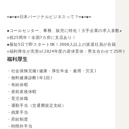
∞◆∞◆∞日本パーソナルビジネスって？∞◆∞◆∞

◆コールセンター、事務、販売に特化！大手企業の求人多数★

◇祝25周年！全国7カ所に支店あり！

◆最短5日で即スタートOK！2000人以上の派遣社員が在籍

◇福利厚生が充実◎(2024年度の産休育休：男女合わせて25件)
福利厚生
・社会保険完備(健康・厚生年金・雇用・労災)

・無料健康診断(年1回)

・有給休暇

・産前産後休暇

・育児休職

・通勤手当（交通費規定支給）

・残業手当

・昇給制度

・時間外手当
