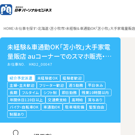
HOME
お仕事を探す
北海道
苫小牧市
未経験＆車通勤OK「苫小牧」大手家電量販店
未経験＆車通勤OK「苫小牧」大手家電
量販店 auコーナーでのスマホ販売・接
客・受付
お仕事NO.
HK02_00047
紹介予定派遣
未経験者OK
経験者歓迎
主婦・主夫歓迎
フリーター歓迎
週５勤務
平日休み
長期
フルタイム
シフト制
即日勤務
残業10時間以内
年間休日120日以上
交通費支給
高時給
賞与あり
バイク・自転車OK
車通勤OK
駐車場完備
髪型自由
制服あり