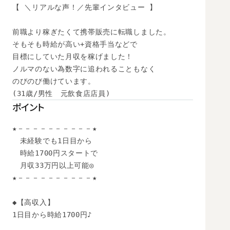
【 ＼リアルな声！／先輩インタビュー 】

前職より稼ぎたくて携帯販売に転職しました。

そもそも時給が高い+資格手当などで

目標にしていた月収を稼げました！

ノルマのない為数字に追われることもなく

のびのび働けています。

(31歳/男性　元飲食店店員)
ポイント
★－－－－－－－－－－★

　未経験でも1日目から

　時給1700円スタートで

　月収33万円以上可能◎

★－－－－－－－－－－★

◆【高収入】 

1日目から時給1700円♪
