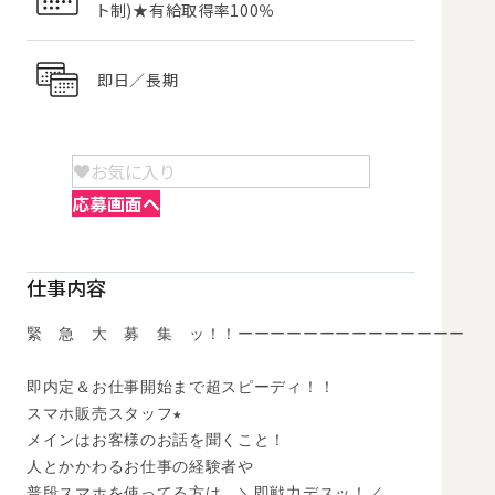
ト制)★有給取得率100％
即日／長期
お気に入り
応募画面へ
仕事内容
緊　急　大　募　集　ッ！！ーーーーーーーーーーーーーー

即内定＆お仕事開始まで超スピーディ！！

スマホ販売スタッフ★

メインはお客様のお話を聞くこと！

人とかかわるお仕事の経験者や

普段スマホを使ってる方は　＼即戦力デスッ！／
