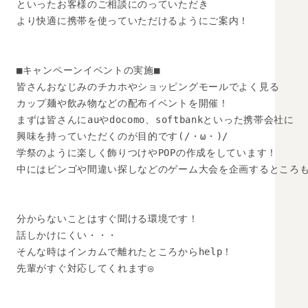
といったお客様のご相談にのっていただき

より快適に携帯を使っていただけるようにご案内！

■キャンペーンイベントの実施■

皆さんおなじみのチカホやショッピングモールでよく見る

カップ麺や飲み物などの配布イベントを開催！

まずは皆さんにauやdocomo、softbankといった携帯会社に

興味を持っていただくのが目的です(/・ω・)/

学祭のように楽しく飾りつけやPOPの作成をしています！

中にはビンゴや間違い探しなどのゲーム大会を企画するところも( 
分からないことはすぐ聞ける環境です！

話しかけにくい・・・

そんな時はインカムで離れたところからhelp！

先輩がすぐ対応してくれます◎
