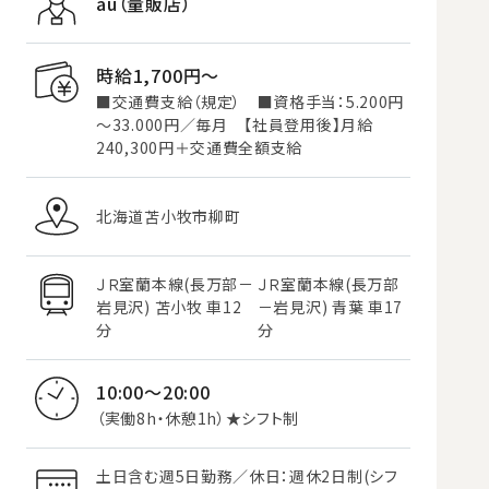
au（量販店）
時給1,700円〜
■交通費支給（規定） ■資格手当：5.200円
～33.000円／毎月 【社員登用後】月給
240,300円＋交通費全額支給
北海道苫小牧市柳町
ＪＲ室蘭本線(長万部－
ＪＲ室蘭本線(長万部
岩見沢) 苫小牧 車12
－岩見沢) 青葉 車17
分
分
10:00～20:00
（実働8h・休憩1h）★シフト制
土日含む週5日勤務／休日：週休2日制(シフ