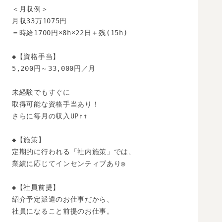
＜月収例＞

月収33万1075円

＝時給1700円×8h×22日＋残(15h)

◆【資格手当】

5,200円～33,000円／月

未経験でもすぐに

取得可能な資格手当あり！

さらに毎月の収入UP↑↑

◆【施策】

定期的に行われる「社内施策」では、

業績に応じてインセンティブあり◎

◆【社員前提】

紹介予定派遣のお仕事だから、

社員になること前提のお仕事。
